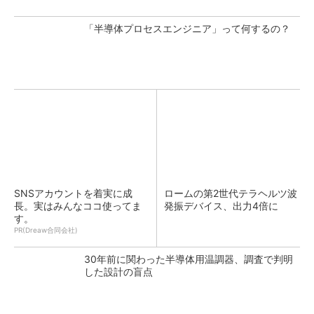
「半導体プロセスエンジニア」って何するの？
SNSアカウントを着実に成
ロームの第2世代テラヘルツ波
長。実はみんなココ使ってま
発振デバイス、出力4倍に
す。
PR(Dreaw合同会社)
30年前に関わった半導体用温調器、調査で判明
した設計の盲点