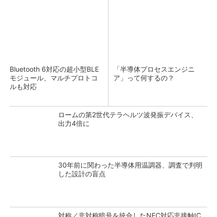
Bluetooth 6対応の超小型BLE
「半導体プロセスエンジニ
モジュール、マルチプロトコ
ア」って何するの？
ルも対応
ロームの第2世代テラヘルツ波発振デバイス、
出力4倍に
30年前に関わった半導体用温調器、調査で判明
した設計の盲点
対称／非対称暗号を統合したNFC対応非接触IC