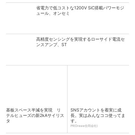
省電力で低コストな1200V SiC搭載パワーモジ
ュール、オンセミ
高精度センシングを実現するローサイド電流セ
ンスアンプ、ST
基板スペース半減を実現 リ
SNSアカウントを着実に成
テルヒューズの新2kAサイリス
長。実はみんなココ使ってま
タ
す。
PR(Dreaw合同会社)