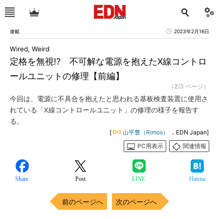
連載
2023年2月16日
Wired, Weird
定格を無視!? 不可解な電源を抱えたX線コントロ
ールユニットの修理【前編】
（2/3 ページ）
今回は、電源に不具合を抱えたと思われる基板検査装置に使用さ
れている「X線コントロールユニット」の修理の様子を報告す
る。
[
山平豊（Rimos）
，EDN Japan]
PC用表示
関連情報
Share
Post
LINE
Hatena
前のページへ
次のページへ