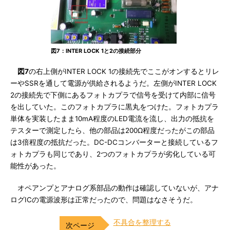
図7：INTER LOCK 1と2の接続部分
図7
の右上側がINTER LOCK 1の接続先でここがオンするとリレ
ーやSSRを通して電源が供給されるようだ。左側がINTER LOCK
2の接続先で下側にあるフォトカプラで信号を受けて内部に信号
を出していた。このフォトカプラに黒丸をつけた。フォトカプラ
単体を実装したまま10mA程度のLED電流を流し、出力の抵抗を
テスターで測定したら、他の部品は200Ω程度だったがこの部品
は3倍程度の抵抗だった。DC-DCコンバーターと接続しているフ
ォトカプラも同じであり、2つのフォトカプラが劣化している可
能性があった。
オペアンプとアナログ系部品の動作は確認していないが、アナ
ログICの電源波形は正常だったので、問題はなさそうだ。
不具合を整理する