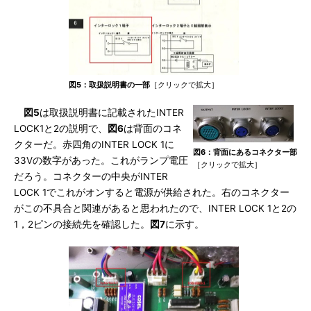
図5：取扱説明書の一部
［クリックで拡大］
図5
は取扱説明書に記載されたINTER
LOCK1と2の説明で、
図6
は背面のコネ
クターだ。赤四角のINTER LOCK 1に
図6：背面にあるコネクター部
33Vの数字があった。これがランプ電圧
［クリックで拡大］
だろう。コネクターの中央がINTER
LOCK 1でこれがオンすると電源が供給された。右のコネクター
がこの不具合と関連があると思われたので、INTER LOCK 1と2の
1，2ピンの接続先を確認した。
図7
に示す。