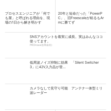
プロセスエンジニアが「何で
20年と短命だった「PowerP
も屋」と呼ばれる理由を、現
C」、旧Freescaleが粘るもAr
場の1日から解き明かす
mに勝てず
SNSアカウントを着実に成長。実はみんなココ
使ってます。
PR(Dreaw合同会社)
低周波ノイズ抑制に効果 「Silent Switcher
3」に42V入力品が登...
カメラなしで見守り可能 アンテナ一体型ミリ
波レーダー