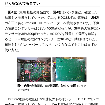
いくらなんでもまずい
図4左
は制御基板の部品面で、
図4右
はハンダ面だ。確認した
結果をメモ書きしていった。気になるDC38.4Vの電圧は、
図4左
の左下にある2つのDC-DCコンバーターへ接続されていた。下側
の電解コンデンサーは63V／1000μFだったが、左中央の電解コン
デンサーは35V390μFだった。AC100Vを通電して電圧を確認す
ると、35V耐圧の電解コンデンサーに38.4Vが印加されていた。
耐圧を3.4Vもオーバーしており、いくらなんでもこれはまずい
使い方だ。
図4：内部の制御基板。左が部品面、右がハンダ面
［クリッ
クで拡大］
DC30V電源の電圧はCPU基板の下のオンボードDC-DCコンバ
ーターに接続されていた。オンボード電源はDC24V入力で5V出