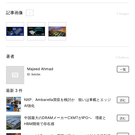
記事画像
＋
3 Images
1
2
3
著者
1 Authors
Majeed Ahmad
一覧
82 Articles
最新 3 件
NXP、Ambarella買収を検討か 狙いは車載とエッジ
読む
AI強化
中国最大のDRAMメーカーCXMTがIPOへ 増産と
読む
HBM開発で存在感