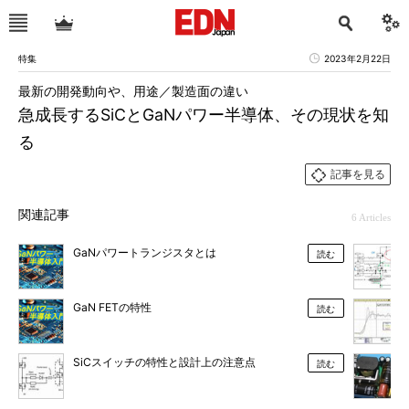
特集
2023年2月22日
最新の開発動向や、用途／製造面の違い
急成長するSiCとGaNパワー半導体、その現状を知
る
記事を見る
関連記事
6 Articles
GaNパワートランジスタとは
読む
GaN FETの特性
読む
SiCスイッチの特性と設計上の注意点
読む