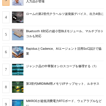
入力品が登場
ロームの第2世代テラヘルツ波発振デバイス、出力4倍に
Bluetooth 6対応の超小型BLEモジュール、マルチプロト
コルも対応
RapidusとCadence、AIエージェント活用SoC設計で協
業
ジャンク品の中華製オシロスコープを修理する（1）
第3世代MRDIMM用メモリI/Fチップセット、ルネサス
MIKROEが超低消費電力RTCボード、ウェアラブルなど
に