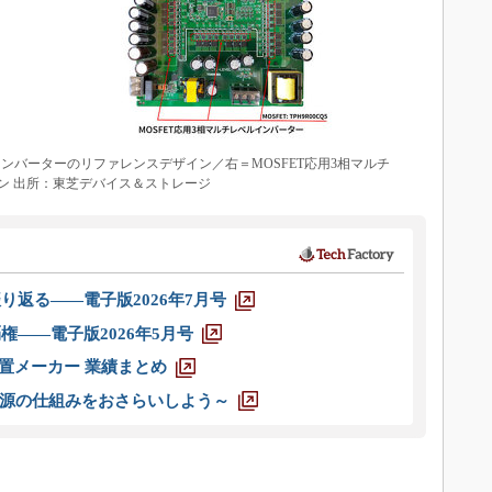
Cコンバーターのリファレンスデザイン／右＝MOSFET応用3相マルチ
ン 出所：東芝デバイス＆ストレージ
り返る――電子版2026年7月号
権――電子版2026年5月号
装置メーカー 業績まとめ
源の仕組みをおさらいしよう～