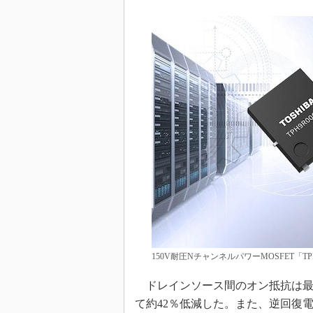
めざせ高効率！ モーター
座
Bluetooth mesh入門
「SPICEの仕組みとその
最新記事一覧
計測器メーカーから見た5
USB Type-Cの登場で評
う変わる？
IoT時代の無線規格を知る【
編】
IoT時代の無線規格を知る【
編】
150V耐圧NチャンネルパワーMOSFET「T
ドレインソース間のオン抵抗は最大9.
て約42％低減した。また、逆回復電