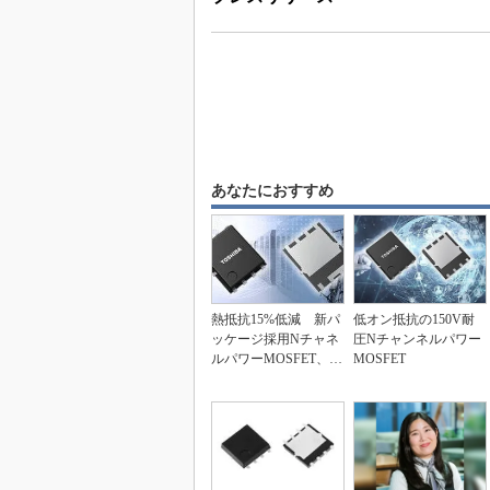
あなたにおすすめ
熱抵抗15%低減 新パ
低オン抵抗の150V耐
ッケージ採用Nチャネ
圧Nチャンネルパワー
ルパワーMOSFET、東
MOSFET
芝D&S