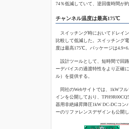
74％低減していて、逆回復時間が約
チャンネル温度は最高175℃
スイッチング時においてドレインソー
比較して低減した。スイッチング電
度は最高175℃。パッケージは4.9×6.
設計ツールとして、短時間で回路動
ーデバイスの過渡特性をより正確にシ
ル）を提供する。
同社のWebサイトでは、1kWフル
インを公開しており、TPH9R00CQ
器用非絶縁昇降圧1kW DC-DCコ
ーのリファレンスデザインも公開