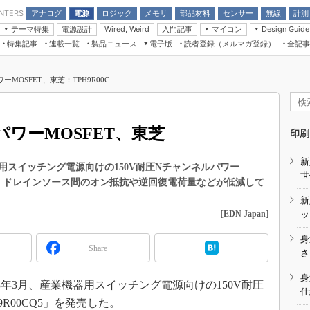
アナログ
電源
ロジック
メモリ
部品材料
センサー
無線
計測
ENTERS
テーマ特集
電源設計
入門記事
マイコン
Wired, Weird
Design Guide
アナログ機能回路
受動部品
特集記事
連載一覧
製品ニュース
電子版
読者登録（メルマガ登録）
全記事
計測機器
Microchip情報
モーター入門
マイコン講座
CEATEC
パワー関連と電源
機構部品
場から
EDN Japan×EE Times Japan統合電
EdgeTech＋
タイミングデバイス
オンデマンドセミナー
Q&Aで学ぶマイコン講座
子版
ディスプレイとドラ
MOSFET、東芝：TPH9R00C...
録
TECHNO-FRONTIER
マイコン入門!! 必携用語集
電子ブックレット
計測とテスト
“徹底”活
組込み/エッジコンピューティング展
信号源とパルス信号
パワーMOSFET、東芝
人とくるま展
印刷
/DCコン
Wired, Weird
AUTOMOTIVE WORLD
新
講座
スイッチング電源向けの150V耐圧Nチャンネルパワー
世
売した。ドレインソース間のオン抵抗や逆回復電荷量などが低減して
新
[
EDN Japan
]
ッ
身
Share
座
さ
基礎知識
身
年3月、産業機器用スイッチング電源向けの150V耐圧
仕
DCとノイ
9R00CQ5」を発売した。