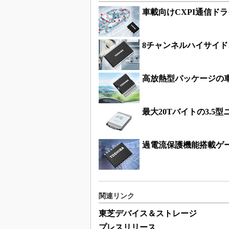
車載向けCXPI通信ド
8チャンネルハイサイ
高放熱型パッケージの車
最大20Tバイトの3.5
過電流保護機能搭載ゲ
関連リンク
東芝デバイス＆ストレージ
プレスリリース