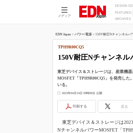
DESIGN C
FEATURED
モーター
LSI
メディア
ARCHIVES
電源設計
マイコン
プロセスエンジニアの現
カーボンニュートラルへの挑戦
FPGA
EDN Japan
>
パワー/電源
>
150V耐圧Nチャンネルパワー
マイクロプロセッサ懐古
IoT×製造業
中堅技術者に贈る電子部品
TPH9R00CQ5
つながるクルマ
用講座
150V耐圧Nチャンネル
エレクトロニクス入門
たった2つの式で始めるDC
バーターの設計
5G（EE Times Japan）
DC-DCコンバーター活用
東芝デバイス＆ストレージは、産業機器用
医療エレ（EE Times Japan）
MOSFET「TPH9R00CQ5」を発
Wired, Weird
製品解剖（EE Times Japan）
いる。
マイコン講座
2023年04月14日 09時00分 公開
Q&Aで学ぶマイコン講座
印刷する
見る
高速シリアル伝送技術講
記録計／データロガーの
東芝デバイス＆ストレージは2023
アナログ設計のきほん／A
NチャンネルパワーMOSFET「TPH
ズ編