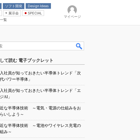
ソフト開発
Design Ideas
展示会
SPECIAL
マイページ
一覧
「電源技術」
イバ
して読む 電子ブックレット
入社員が知っておきたい半導体トレンド「次
代パワー半導体」
入社員が知っておきたい半導体トレンド「エ
ジAI」
近な半導体技術 ～電気・電源の仕組みをお
らいしよう～
近な半導体技術 ～電池やワイヤレス充電の
組み～