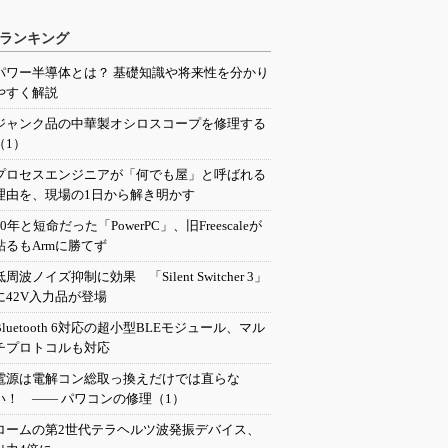
ランキング
パワー半導体とは？ 基礎知識や将来性を分かり
やすく解説
ジャンク品の中華製オシロスコープを修理する
（1）
プロセスエンジニアが「何でも屋」と呼ばれる
理由を、現場の1日から解き明かす
20年と短命だった「PowerPC」、旧Freescaleが
粘るもArmに勝てず
低周波ノイズ抑制に効果 「Silent Switcher 3」
に42V入力品が登場
Bluetooth 6対応の超小型BLEモジュール、マル
チプロトコルも対応
電源は電解コン総取っ換えだけでは直らな
い！ ―― パワコンの修理（1）
ロームの第2世代テラヘルツ波発振デバイス、