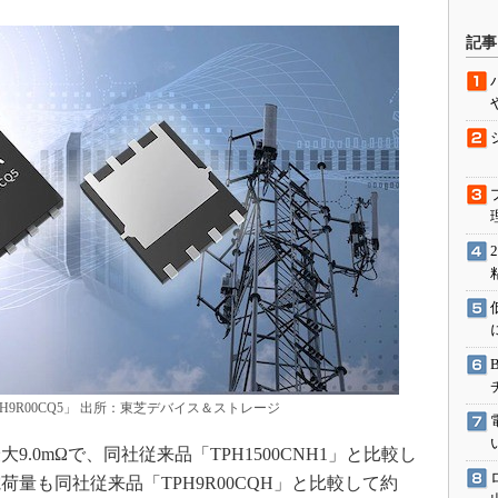
駆動入門講
記事
活用設計」
G
価試験はど
Thread
Z-Wave
PH9R00CQ5」 出所：東芝デバイス＆ストレージ
0mΩで、同社従来品「TPH1500CNH1」と比較し
荷量も同社従来品「TPH9R00CQH」と比較して約