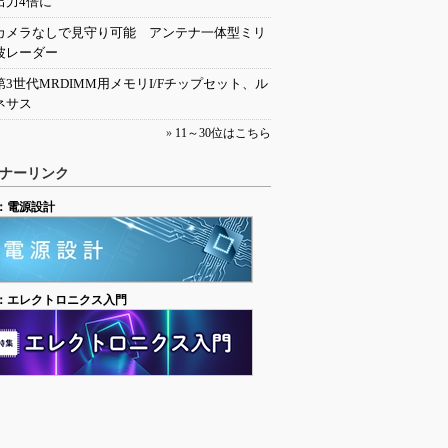
出力4倍に
カメラなしで見守り可能 アンテナ一体型ミリ
波レーダー
第3世代MRDIMM用メモリI/Fチップセット、ル
ネサス
»
11～30位はこちら
ナーリンク
：電源設計
：エレクトロニクス入門