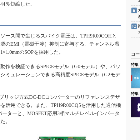
44％短縮した。
ス間で生じるスパイク電圧は、TPH9R00CQHと
源のEMI（電磁干渉）抑制に寄与する。チャンネル温
1×1.0mmのSOPを採用した。
コー
特集
作を検証できるSPICEモデル（G0モデル）や、パワ
ミュレーションできる高精度SPICEモデル（G2モデ
特集
ブリッジ方式DC-DCコンバーターのリファレンスデザ
5を活用できる。また、TPH9R00CQ5を活用した通信機
ンバーターと、MOSFET応用3相マルチレベルインバータ
した。