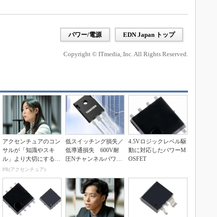
パワー/電源
EDN Japan トップ
Copyright © ITmedia, Inc. All Rights Reserved.
アクセンチュアのコン
低スイッチング損失／
4.5Vロジックレベル駆
サルが「知識やスキ
低導通損失 600V耐
動に対応したパワーM
ル」より大切にする視
圧Nチャンネルパワー
OSFET
点
MOSFET
PR(アクセンチュア)