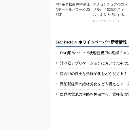
48V系車載用100V耐圧
アクセンチュアのコン
NチャネルパワーMOS
サルが「知識やスキ
FET
ル」より大切にする視
点
PR(アクセンチュア)
TechFactory ホワイトペーパー新着情報
DAQ用?Moduleで状態監視用の絶縁
計測器アプリケーションにおいて7.5桁
接合部の微小な抵抗変化をどう捉える？
微細配線間の絶縁劣化をどう捉える？ 
次世代電池の性能を担保する、電極表面