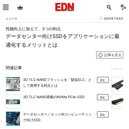
ニュース
2023年7月4日
性能向上に加えて、3つの利点
データセンター向けSSDをアプリケーションに最
適化するメリットとは
記事を見る
関連記事
5 Articles
3D TLC NANDフラッシュを「疑似SLC」と
読む
して使用する利点とは
3D TLC NAND搭載のNVMe PCIe-SSD
読む
データセンター／エッジAIコンピューティン
読む
グ向けSSD