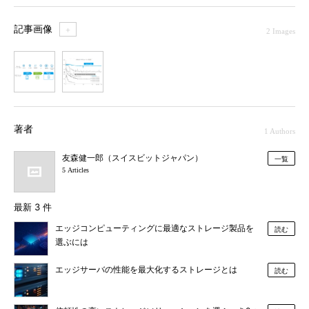
記事画像
＋
2 Images
1
2
著者
1 Authors
友森健一郎（スイスビットジャパン）
一覧
5 Articles
最新 3 件
エッジコンピューティングに最適なストレージ製品を
読む
選ぶには
エッジサーバの性能を最大化するストレージとは
読む