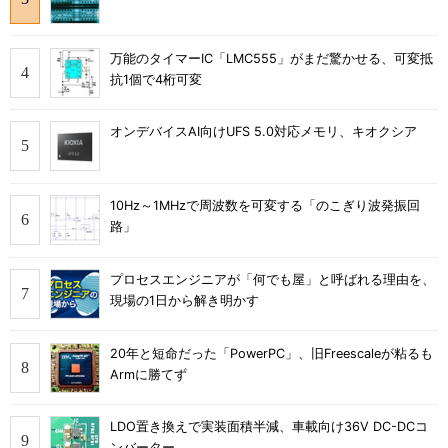
万能のタイマーIC「LMC555」がまだ驚かせる、可変抵
抗1個で4桁可変
オンデバイスAI向けUFS 5.0対応メモリ、キオクシア
10Hz～1MHzで周波数を可変する「のこぎり波発振回
路」
プロセスエンジニアが「何でも屋」と呼ばれる理由を、
現場の1日から解き明かす
20年と短命だった「PowerPC」、旧Freescaleが粘るも
Armに勝てず
LDO置き換えで実装面積半減、車載向け36V DC-DCコ
ンバーター