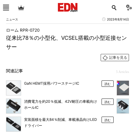
ニュース
2023年8月14日
ローム RPR-0720
従来比78％の小型化、VCSEL搭載の小型近接セン
サー
記事を見る
関連記事
5 Articles
GaN HEMT採用パワーステージIC
読む
消費電力を約20％低減、42V耐圧の車載向け
読む
ホールIC
実装面積を最大84％削減、車載液晶向けLED
読む
ドライバー