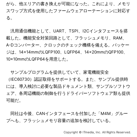
がら、他エリアの書き換えが可能になった。これにより、メモリ
スワップ方式を使用したファームウェアローテーションに対応す
る。
汎用通信機能として、UART、TSPI、I2Cインタフェースを搭
載した。機能安全対策回路として、フラッシュメモリ、RAM、
A-Dコンバーター、クロックのチェック機構を備える。パッケー
ジは、14×14mmのLQFP100、LQFP64、14×20mmのQFP100、
10×10mmのLQFP64を用意した。
サンプルプログラムを提供していて、家電機能安全
（IEC60730）認証取得をサポートする。また、サンプル提供時
には、導入検討に必要な製品ドキュメント類、サンプルソフトウ
ェア、各周辺機能の制御を行うドライバーソフトウェア類も提供
可能だ。
同社は今後、CANインタフェースを付加した「M4M」グルー
プへも、フラッシュメモリ容量の追加を検討している。
Copyright © ITmedia, Inc. All Rights Reserved.