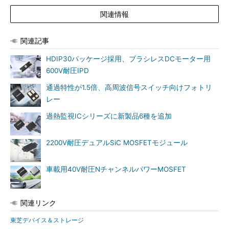
関連情報
関連記事
HDIP30パッケージ採用、ブラシレスDCモーター用
600V耐圧IPD
通過特性が1.5倍、高周波信号スイッチ向けフォトリ
レー
過熱監視ICシリーズに新製品6種を追加
2200V耐圧デュアルSiC MOSFETモジュール
車載用40V耐圧NチャンネルパワーMOSFET
関連リンク
東芝デバイス＆ストレージ