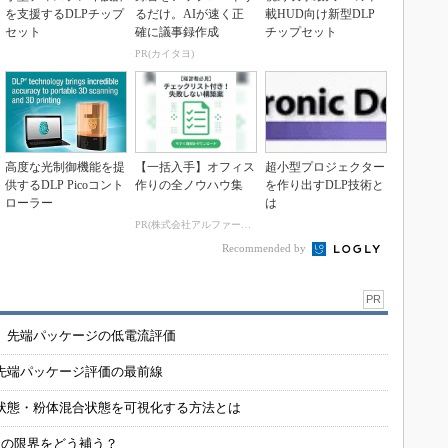
を支援するDLPチップ
るだけ。AIが速く正
載HUD向け新型DLP
セット
確に議事録作成
チップセット
PR(カイタヨ)
高度な光制御機能を提
【一括入手】オフィス
超小型プロジェクター
供するDLP Picoコント
作りの全ノウハウ集
を作り出すDLP技術と
ローラー
は
PR(株式会社アルファーテクノ)
Recommended by
PR
 先端パッケージの低電流評価
先端パッケージ評価の最前線
状態・粉体混合状態を可視化する方法とは
定の限界をどう補う？