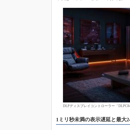
めざせ高効率！ モーター
座
Bluetooth mesh入門
「SPICEの仕組みとその
最新記事一覧
計測器メーカーから見た5
USB Type-Cの登場で評
う変わる？
IoT時代の無線規格を知る【
編】
IoT時代の無線規格を知る【
編】
DLPディスプレイコントローラー「DLPC
1ミリ秒未満の表示遅延と最大2