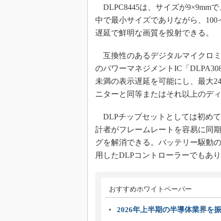
DLPC8445は、サイズが9×9m
中で最小サイズでありながら、100
遅延で鮮明な画質を投射できる。
互換性のあるデジタルマイクロミラー
のパワーマネジメントIC「DLPA
未満の表示遅延を可能にし、最大2
ニターと同等またはそれ以上のデ
DLPチップセットとしては初め
計者がフレームレートを容易に同
グを解消できる。バッテリー駆動
用したDLPコントローラーでもあ
おすすめホワイトペーパー
2026年上半期の半導体業界を振