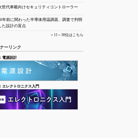
次世代車載向けセキュリティコントローラー
30年前に関わった半導体用温調器、調査で判明
した設計の盲点
»
11～30位はこちら
ナーリンク
：電源設計
：エレクトロニクス入門