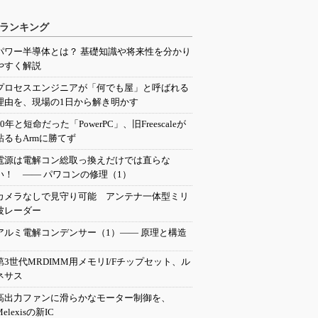
ランキング
パワー半導体とは？ 基礎知識や将来性を分かり
やすく解説
プロセスエンジニアが「何でも屋」と呼ばれる
理由を、現場の1日から解き明かす
20年と短命だった「PowerPC」、旧Freescaleが
粘るもArmに勝てず
電源は電解コン総取っ換えだけでは直らな
い！ ―― パワコンの修理（1）
カメラなしで見守り可能 アンテナ一体型ミリ
波レーダー
アルミ電解コンデンサー（1）―― 原理と構造
第3世代MRDIMM用メモリI/Fチップセット、ル
ネサス
高出力ファンに滑らかなモーター制御を、
Melexisの新IC