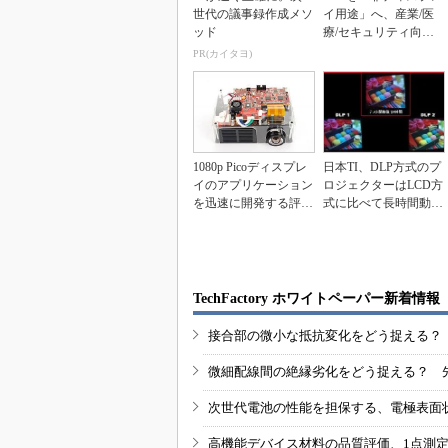
世代の議事録作成メソ
イ用途」へ、産業/医
ッド
療/セキュリティ向け
開発キットが発売
PR(カイタヨ)
1080p Picoディスプレ
日本TI、DLP方式のプ
イのアプリケーション
ロジェクターはLCD方
を迅速に開発する評価
式に比べて長時間動作
モジュール
での画質劣化が...
TechFactory ホワイトペーパー新着情報
接合部の微小な抵抗変化をどう捉える？
微細配線間の絶縁劣化をどう捉える？ 
次世代電池の性能を担保する、電極表面
高機能デバイス材料の品質評価、1点測