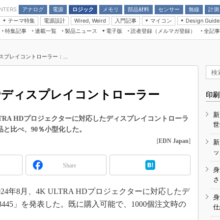
アナログ
電源
ロジック
メモリ
部品材料
センサー
無線
計測
ENTERS
テーマ特集
電源設計
入門記事
マイコン
Wired, Weird
Design Guide
アナログ機能回路
受動部品
特集記事
連載一覧
製品ニュース
電子版
読者登録（メルマガ登録）
全記事
計測機器
Microchip情報
モーター入門
マイコン講座
CEATEC
パワー関連と電源
機構部品
場から
EDN Japan×EE Times Japan統合電
EdgeTech＋
タイミングデバイス
オンデマンドセミナー
Q&Aで学ぶマイコン講座
子版
ディスプレイとドラ
ィスプレイコントローラー：...
録
TECHNO-FRONTIER
マイコン入門!! 必携用語集
電子ブックレット
計測とテスト
“徹底”活
組込み/エッジコンピューティング展
信号源とパルス信号
DLPディスプレイコントローラー
人とくるま展
印刷
/DCコン
Wired, Weird
AUTOMOTIVE WORLD
新
講座
LTRA HDプロジェクターに対応したディスプレイコントローラ
世
製品と比べ、90％小型化した。
[
EDN Japan
]
新
ッ
Share
身
座
さ
年8月、4K ULTRA HDプロジェクターに対応したデ
基礎知識
身
445」を発表した。既に購入可能で、1000個注文時の
仕
DCとノイ