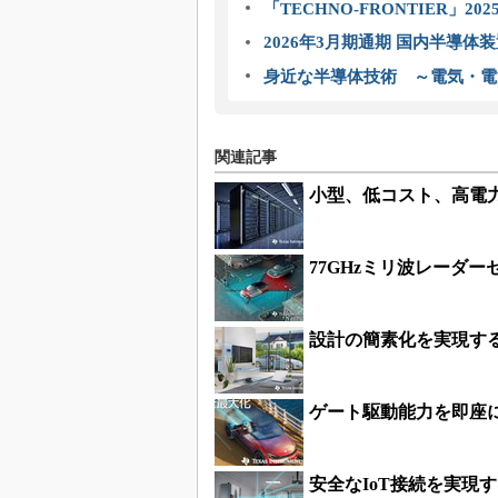
「TECHNO-FRONTIER」2
2026年3月期通期 国内半導体
身近な半導体技術 ～電気・電
関連記事
小型、低コスト、高電
77GHzミリ波レーダ
設計の簡素化を実現す
ゲート駆動能力を即座に
安全なIoT接続を実現する