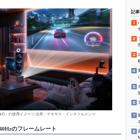
駆動入門講
記事
活用設計」
G
価試験はど
Thread
Z-Wave
8445」の使用イメージ 出所：テキサス・インスツルメンツ
40Hzのフレームレート