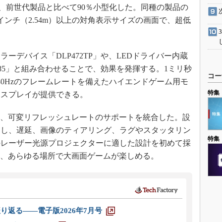
mで、前世代製品と比べて90％小型化した。同種の製品の
インチ（2.54m）以上の対角表示サイズの画面で、超低
デバイス「DLP472TP」や、LEDドライバー内蔵
3085」と組み合わせることで、効果を発揮する。1ミリ秒
コー
40Hzのフレームレートを備えたハイエンドゲーム用モ
特集
ィスプレイが提供できる。
て、可変リフレッシュレートのサポートを統合した。設
期し、遅延、画像のティアリング、ラグやスタッタリン
特集
のレーザー光源プロジェクターに適した設計を初めて採
り、あらゆる場所で大画面ゲームが楽しめる。
り返る――電子版2026年7月号