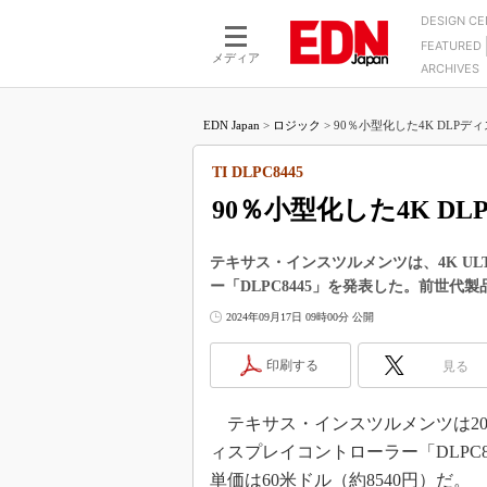
DESIGN C
FEATURED
モーター
LSI
メディア
ARCHIVES
電源設計
マイコン
プロセスエンジニアの現
カーボンニュートラルへの挑戦
FPGA
EDN Japan
>
ロジック
>
90％小型化した4K DLPデ
マイクロプロセッサ懐古
IoT×製造業
中堅技術者に贈る電子部品
TI DLPC8445
つながるクルマ
用講座
90％小型化した4K 
エレクトロニクス入門
たった2つの式で始めるDC
バーターの設計
5G（EE Times Japan）
DC-DCコンバーター活用
テキサス・インスツルメンツは、4K U
医療エレ（EE Times Japan）
ー「DLPC8445」を発表した。前世代
Wired, Weird
製品解剖（EE Times Japan）
2024年09月17日 09時00分 公開
マイコン講座
Q&Aで学ぶマイコン講座
印刷する
見る
高速シリアル伝送技術講
テキサス・インスツルメンツは2024
記録計／データロガーの
ィスプレイコントローラー「DLPC8
アナログ設計のきほん／A
単価は60米ドル（約8540円）だ。
ズ編