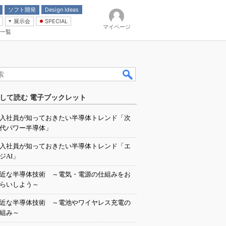
ソフト開発
Design Ideas
展示会
SPECIAL
マイページ
一覧
「電源技術」
イバ
して読む 電子ブックレット
入社員が知っておきたい半導体トレンド「次
代パワー半導体」
入社員が知っておきたい半導体トレンド「エ
ジAI」
近な半導体技術 ～電気・電源の仕組みをお
らいしよう～
近な半導体技術 ～電池やワイヤレス充電の
組み～