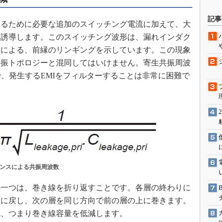
駆動入門講
記事
るために必要な追加のスイッチング電流に加えて、大
を誘導します。このスイッチング波形は、漏れインダク
用による、前縁のリンギングを示しています。この現象
活用設計」
共振トポロジーと混同してはいけません。寄生共振周波
G
で、発生するEMIをフィルターすることは非常に困難で
価試験はど
Thread
Z-Wave
タンスによる共振周波数
一つは、巻き線を折り返すことです。各層の終わりに
点に戻し、次の層を同じ方向で前の層の上に巻きます。
減、つまり巻き線容量を低減します。