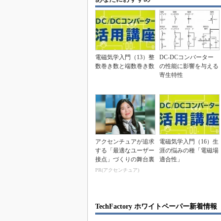
電磁気学入門（13）整
DC-DCコンバーター
数巻き数と端数巻き数
の性能に影響を与える
寄生特性
アクセンチュアが追求
電磁気学入門（16）生
する「最適なユーザー
涯の悩みの種「電磁場
接点」づくりの舞台裏
適合性」
PR(アクセンチュア)
TechFactory ホワイトペーパー新着情報