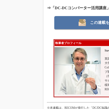
⇒「DC-DCコンバーター活用講座
この連載
執筆者プロフィール
Ste
英
大
Co
ブ部
（
サ
様
R
※本連載は、RECOMが発行した「DC/DC知