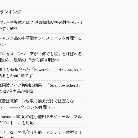
ランキング
パワー半導体とは？ 基礎知識や将来性を分かり
やすく解説
ジャンク品の中華製オシロスコープを修理する
（1）
プロセスエンジニアが「何でも屋」と呼ばれる
理由を、現場の1日から解き明かす
20年と短命だった「PowerPC」、旧Freescaleが
粘るもArmに勝てず
低周波ノイズ抑制に効果 「Silent Switcher 3」
に42V入力品が登場
電源は電解コン総取っ換えだけでは直らな
い！ ―― パワコンの修理（1）
Bluetooth 6対応の超小型BLEモジュール、マル
チプロトコルも対応
カメラなしで見守り可能 アンテナ一体型ミリ