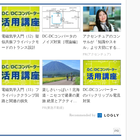
電磁気学入門（12）疑
DC-DCコンバータの
アクセンチュアのコン
似共振フライバックモ
ノイズ対策［理論編］
サルが「知識やスキ
ードのトランス設計
ル」より大切にする視
点
PR(アクセンチュア)
電磁気学入門（11）フ
楽しさいっぱい！北海
DC-DCコンバーター
ライバッククランプ回
道・ニセコで避暑の夏
のバックリップル電流
路と関連の損失
旅 絶景とアクティビ
対策
ティが揃う「ニセコ
PR(東急不動産)
東...
Recommended by
PR