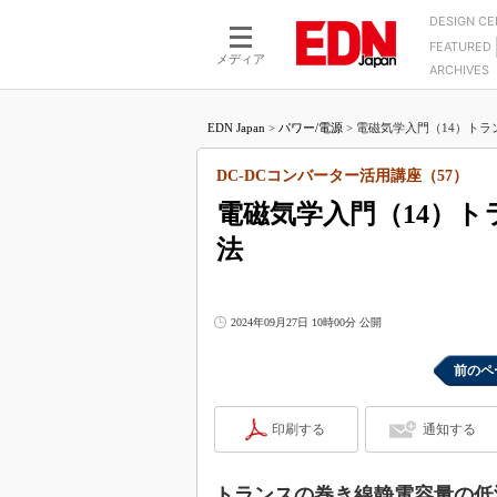
DESIGN C
FEATURED
モーター
LSI
メディア
ARCHIVES
電源設計
マイコン
プロセスエンジニアの現
カーボンニュートラルへの挑戦
FPGA
EDN Japan
>
パワー/電源
>
電磁気学入門（14）トラ
マイクロプロセッサ懐古
IoT×製造業
中堅技術者に贈る電子部品
DC-DCコンバーター活用講座（57）
つながるクルマ
用講座
電磁気学入門（14）
エレクトロニクス入門
たった2つの式で始めるDC
バーターの設計
法
5G（EE Times Japan）
DC-DCコンバーター活用
医療エレ（EE Times Japan）
Wired, Weird
製品解剖（EE Times Japan）
2024年09月27日 10時00分 公開
マイコン講座
Q&Aで学ぶマイコン講座
前のペ
高速シリアル伝送技術講
印刷する
通知する
記録計／データロガーの
アナログ設計のきほん／A
ズ編
トランスの巻き線静電容量の低