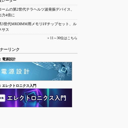
波レーダー
ロームの第2世代テラヘルツ波発振デバイス、
出力4倍に
第3世代MRDIMM用メモリI/Fチップセット、ル
ネサス
»
11～30位はこちら
ナーリンク
：電源設計
：エレクトロニクス入門