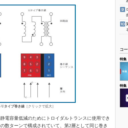
コー
特集
特集
S Uタイプ巻き線
［クリックで拡大］
静電容量低減のためにトロイダルトランスに使用でき
の数ターンで構成されていて、第2層として同じ巻き