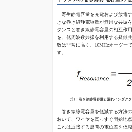
めざせ高効率！ モーター
座
寄生静電容量を充電および放電す
Bluetooth mesh入門
きな巻き線静電容量が無用な共振
タンスと巻き線静電容量の相互作
「SPICEの仕組みとその
最新記事一覧
を、低周波数共振を利用する疑似
計測器メーカーから見た5
数は非常に高く、10MHzオーダー
す。
USB Type-Cの登場で評
う変わる？
IoT時代の無線規格を知る【
編】
IoT時代の無線規格を知る【
編】
式1：巻き線静電容量と漏れインダク
巻き線静電容量を低減する方法の
おいて、ワイヤを真っすぐ開始地
これは近接する層間の電位差を低