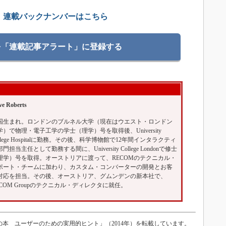
」
連載バックナンバーはこちら
を「連載記事アラート」に登録する
ve Roberts
国生まれ。ロンドンのブルネル大学（現在はウエスト・ロンドン
学）で物理・電子工学の学士（理学）号を取得後、University
llege Hospitalに勤務。その後、科学博物館で12年間インタラクティ
門担当主任として勤務する間に、University College Londonで修士
理学）号を取得。オーストリアに渡って、RECOMのテクニカル・
ポート・チームに加わり、カスタム・コンバーターの開発とお客
対応を担当。その後、オーストリア、グムンデンの新本社で、
ECOM Groupのテクニカル・ディレクタに就任。
識の本 ユーザーのための実用的ヒント」（2014年）を転載しています。