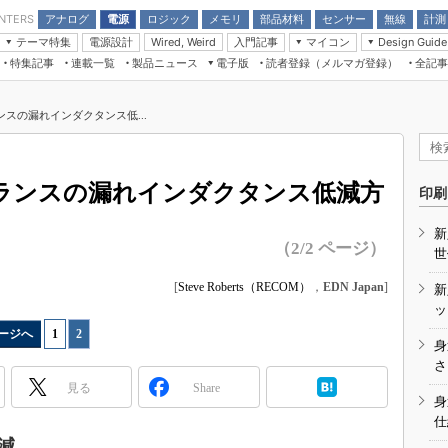
アナログ
電源
ロジック
メモリ
部品材料
センサー
無線
計測
ENTERS
テーマ特集
電源設計
入門記事
マイコン
Wired, Weird
Design Guide
アナログ機能回路
受動部品
特集記事
連載一覧
製品ニュース
電子版
読者登録（メルマガ登録）
全記事
計測機器
Microchip情報
モーター入門
マイコン講座
CEATEC
パワー関連と電源
機構部品
場から
EDN Japan×EE Times Japan統合電
EdgeTech＋
タイミングデバイス
オンデマンドセミナー
Q&Aで学ぶマイコン講座
子版
ディスプレイとドラ
ンスの漏れインダクタンス低...
録
TECHNO-FRONTIER
マイコン入門!! 必携用語集
電子ブックレット
計測とテスト
“徹底”活
組込み/エッジコンピューティング展
信号源とパルス信号
トランスの漏れインダクタンス低減方
人とくるま展
印刷
/DCコン
Wired, Weird
AUTOMOTIVE WORLD
新
講座
（2/2 ページ）
世
[
Steve Roberts（RECOM）
，
EDN Japan
]
新
ッ
ージへ
1
|
2
身
座
さ
見る
Share
基礎知識
身
仕
DCとノイ
減