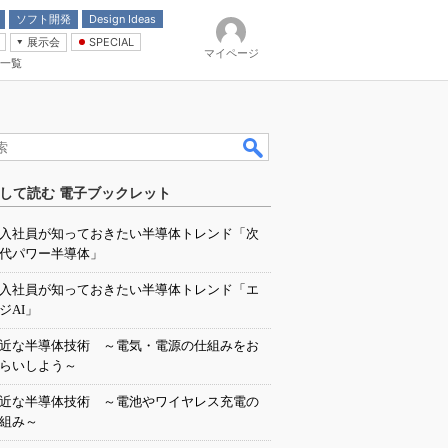
ソフト開発
Design Ideas
展示会
SPECIAL
マイページ
一覧
「電源技術」
イバ
して読む 電子ブックレット
入社員が知っておきたい半導体トレンド「次
代パワー半導体」
入社員が知っておきたい半導体トレンド「エ
ジAI」
近な半導体技術 ～電気・電源の仕組みをお
らいしよう～
近な半導体技術 ～電池やワイヤレス充電の
組み～