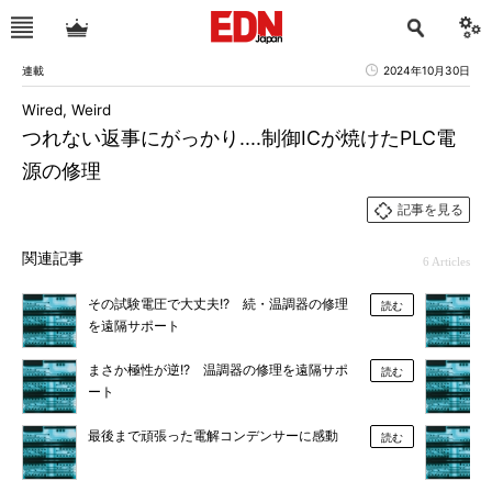
連載
2024年10月30日
Wired, Weird
つれない返事にがっかり....制御ICが焼けたPLC電
源の修理
記事を見る
関連記事
6 Articles
その試験電圧で大丈夫!? 続・温調器の修理
読む
を遠隔サポート
まさか極性が逆!? 温調器の修理を遠隔サポ
読む
ート
最後まで頑張った電解コンデンサーに感動
読む