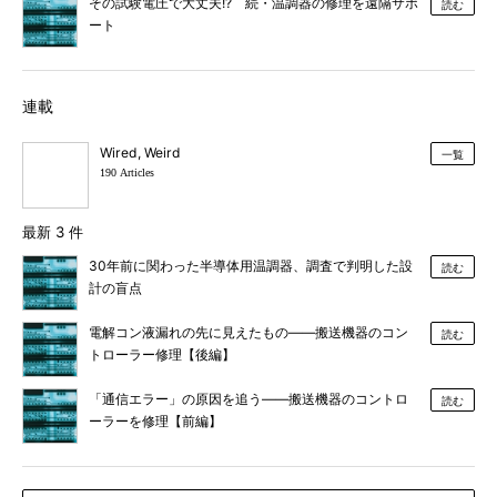
その試験電圧で大丈夫!? 続・温調器の修理を遠隔サポ
読む
ート
連載
Wired, Weird
一覧
190 Articles
最新 3 件
30年前に関わった半導体用温調器、調査で判明した設
読む
計の盲点
電解コン液漏れの先に見えたもの――搬送機器のコン
読む
トローラー修理【後編】
「通信エラー」の原因を追う――搬送機器のコントロ
読む
ーラーを修理【前編】