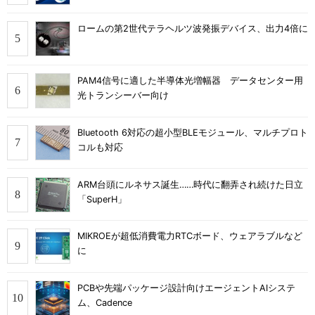
ロームの第2世代テラヘルツ波発振デバイス、出力4倍に
PAM4信号に適した半導体光増幅器 データセンター用
光トランシーバー向け
Bluetooth 6対応の超小型BLEモジュール、マルチプロト
コルも対応
ARM台頭にルネサス誕生……時代に翻弄され続けた日立
「SuperH」
MIKROEが超低消費電力RTCボード、ウェアラブルなど
に
PCBや先端パッケージ設計向けエージェントAIシステ
ム、Cadence