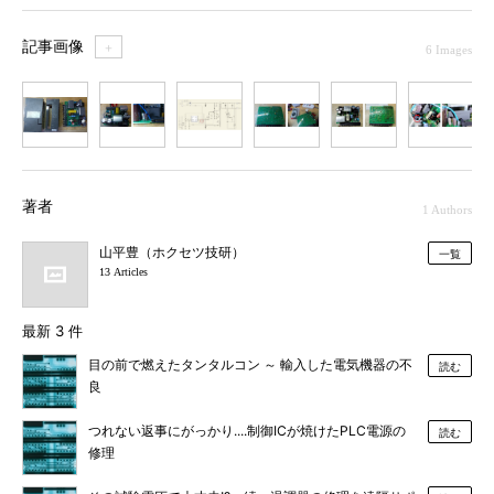
記事画像
＋
6 Images
1
2
3
4
5
6
著者
1 Authors
山平豊（ホクセツ技研）
一覧
13 Articles
最新 3 件
目の前で燃えたタンタルコン ～ 輸入した電気機器の不
読む
良
つれない返事にがっかり....制御ICが焼けたPLC電源の
読む
修理