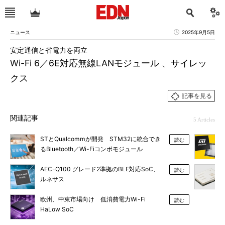
ニュース
2025年9月5日
安定通信と省電力を両立
Wi-Fi 6／6E対応無線LANモジュール 、サイレッ
クス
記事を見る
関連記事
5 Articles
STとQualcommが開発 STM32に統合でき
読む
るBluetooth／Wi-Fiコンボモジュール
AEC-Q100 グレード2準拠のBLE対応SoC、
読む
ルネサス
欧州、中東市場向け 低消費電力Wi-Fi
読む
HaLow SoC