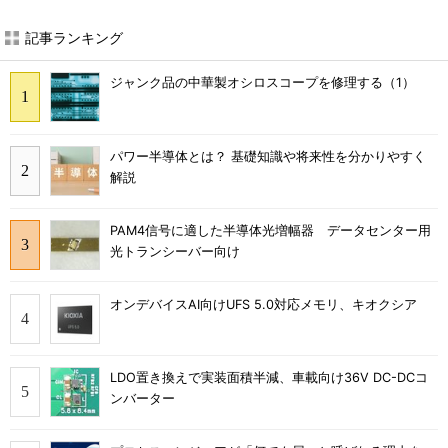
記事ランキング
ジャンク品の中華製オシロスコープを修理する（1）
パワー半導体とは？ 基礎知識や将来性を分かりやすく
解説
PAM4信号に適した半導体光増幅器 データセンター用
光トランシーバー向け
オンデバイスAI向けUFS 5.0対応メモリ、キオクシア
LDO置き換えで実装面積半減、車載向け36V DC-DCコ
ンバーター