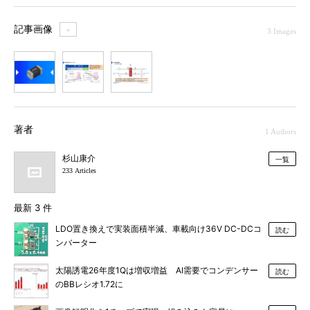
記事画像
＋
3 Images
1
2
3
著者
1 Authors
杉山康介
一覧
233 Articles
最新 3 件
LDO置き換えで実装面積半減、車載向け36V DC-DCコ
読む
ンバーター
太陽誘電26年度1Qは増収増益 AI需要でコンデンサー
読む
のBBレシオ1.72に