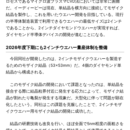
ロセスであるマイクロ波プラズマCVD法においては非常に困難
だ。イーディーピーは現在、単結晶を横方向に接続してモザイク
結晶を製作し、これを用いたウエハー開発を目指している。現行
の半導体製造装置で利用できるウエハーの最低サイズは2インチ
であることから、2インチダイヤモンドウエハーが実現すれば、
ダイヤモンド半導体デバイスの開発が進むことになる。
2026年度下期にも2インチウエハー量産体制を整備
今回同社が開発したのは、2インチモザイクウエハーを製造す
るためのモザイク結晶（53×53mm）だ。4個のダイヤモンド単
結晶から構成される。
このモザイク結晶の開発において課題となったのは、単結晶を
接合する際に結晶粒界付近に発生する応力によって、モザイク結
晶が割れたり亀裂が発生する現象だ。大型化に伴って問題が顕在
化したという。同社はこの課題を克服したことで、2インチモザ
イクウエハー用モザイク結晶の開発に成功した。
結晶の研磨技術も改良を行い、ほぼ全面で5nm程度の面粗さを