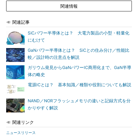
関連情報
関連記事
SiCパワー半導体とは？ 大電力製品の小型・軽量化
にむけて
GaNパワー半導体とは？ SiCとの住み分け／性能比
較／設計時の注意点を解説
ガリウム発見からGaNパワーIC商用化まで、GaN半導
体の略史
電源ICとは？ 基本知識／種類や役割についても解説
NAND／NORフラッシュメモリの違いと記録方式を分
かりやすく解説
関連リンク
ニュースリリース