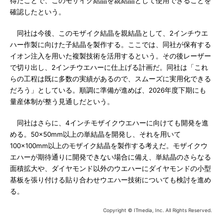
得たことで、このモザイク結晶を親結晶として使用できることを
確認したという。
同社は今後、このモザイク結晶を親結晶として、2インチウエ
ハー作製に向けた子結晶を製作する。ここでは、同社が保有する
イオン注入を用いた複製技術を活用するという。その後レーザー
で切り出し、2インチウエハーに仕上げる計画だ。同社は「これ
らの工程は既に多数の実績があるので、スムーズに実用化できる
だろう」としている。順調に準備が進めば、2026年度下期にも
量産体制が整う見通しだという。
同社はさらに、4インチモザイクウエハーに向けても開発を進
める。50×50mm以上の単結晶を開発し、それを用いて
100×100mm以上のモザイク結晶を製作する考えだ。モザイクウ
エハーが期待通りに開発できない場合に備え、単結晶のさらなる
面積拡大や、ダイヤモンド以外のウエハーにダイヤモンドの小型
基板を張り付ける貼り合わせウエハー技術についても検討を進め
る。
Copyright © ITmedia, Inc. All Rights Reserved.