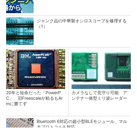
ジャンク品の中華製オシロスコープを修理する
（1）
20年と短命だった「PowerP
カメラなしで見守り可能 ア
C」、旧Freescaleが粘るもAr
ンテナ一体型ミリ波レーダー
mに勝てず
Bluetooth 6対応の超小型BLEモジュール、マル
チプロトコルも対応