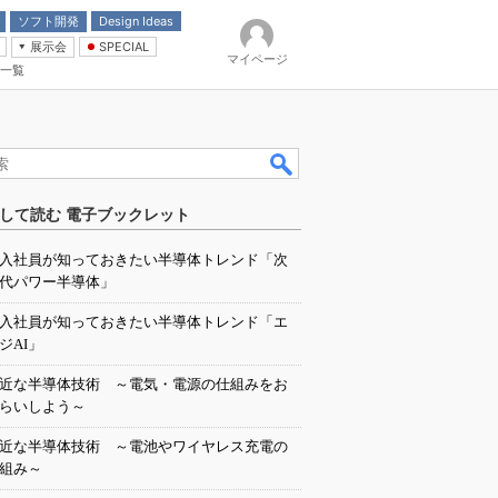
ソフト開発
Design Ideas
展示会
SPECIAL
マイページ
一覧
「電源技術」
イバ
して読む 電子ブックレット
入社員が知っておきたい半導体トレンド「次
代パワー半導体」
入社員が知っておきたい半導体トレンド「エ
ジAI」
近な半導体技術 ～電気・電源の仕組みをお
らいしよう～
近な半導体技術 ～電池やワイヤレス充電の
組み～