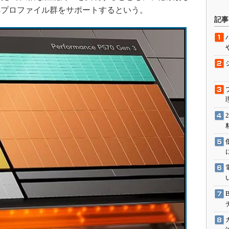
23プロファイル群をサポートするという。
駆動入門講
記事
活用設計」
G
価試験はど
Thread
Z-Wave