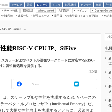
アナログ
電源
ロジック
メモリ
部品材料
センサー
無線
計測
ENTERS
テーマ特集
電源設計
入門記事
マイコン
Wired, Weird
Design Guide
アナログ機能回路
受動部品
特集記事
連載一覧
製品ニュース
電子版
読者登録（メルマガ登録）
全記事
計測機器
Microchip情報
モーター入門
マイコン講座
CEATEC
パワー関連と電源
機構部品
場から
EDN Japan×EE Times Japan統合電
EdgeTech＋
タイミングデバイス
オンデマンドセミナー
Q&Aで学ぶマイコン講座
子版
ディスプレイとドラ
U IP、SiFive：...
録
TECHNO-FRONTIER
マイコン入門!! 必携用語集
電子ブックレット
計測とテスト
“徹底”活
組込み/エッジコンピューティング展
信号源とパルス信号
ISC-V CPU IP、SiFive
人とくるま展
印刷
/DCコン
Wired, Weird
AUTOMOTIVE WORLD
新
講座
 Gen 3」は、スカラーおよびベクトル混在ワークロードに対応するRISC-
世
機器向けに高性能処理を提供する。
[
EDN
]
新
ッ
Share
身
座
さ
70 Gen 3」は、スケーラブルな性能を実現するRISC-Vベースの
基礎知識
身
ルプロセッサIP（Intellectual Property）だ。
仕
DCとノイ
 1」と比較して大幅な性能向上を実現するとともに、必須およ