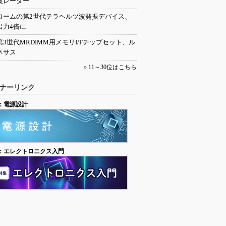
波レーダー
ロームの第2世代テラヘルツ波発振デバイス、
出力4倍に
第3世代MRDIMM用メモリI/Fチップセット、ル
ネサス
»
11～30位はこちら
ナーリンク
：電源設計
：エレクトロニクス入門