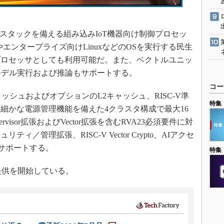
スタックを備える組み込みIoT機器向け制御プロセッ
dやエンタープライズ向けLinuxなどのOSを実行する民生
プロセッサとしても利用可能だ。また、ベクトルユニッ
モデル実行および推論もサポートする。
コー
シュおよびオプションのL2キャッシュ、RISC-V準
特集
細かな電源管理機能を備えた4クラスタ構成で最大16
visor拡張およびVector拡張を含むRVA23必須要件に対
／管理拡張、RISC-V Vector Crypto、AIアクセ
もサポートする。
特集
Pは既に提供を開始している。