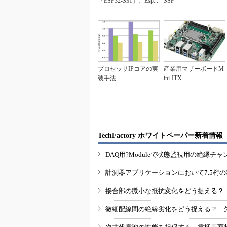
「ESP32-S31」、Esp...
SSP
プロセッサIPコアの実
産業用マザーボードM
装手法
ini-ITX
TechFactory ホワイトペーパー新着情報
DAQ用?Moduleで状態監視用の絶縁
計測器アプリケーションにおいて7.5桁
接合部の微小な抵抗変化をどう捉える？
微細配線間の絶縁劣化をどう捉える？ 