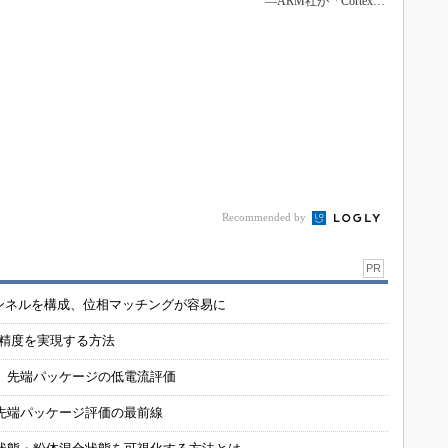
―ARM社が「Cortex-
R」の...
Recommended by
PR
チャンネルを構成、位相マッチングが容易に
の精度を実現する方法
 先端パッケージの低電流評価
先端パッケージ評価の最前線