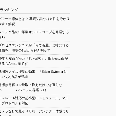
ランキング
パワー半導体とは？ 基礎知識や将来性を分かり
やすく解説
ジャンク品の中華製オシロスコープを修理する
（1）
プロセスエンジニアが「何でも屋」と呼ばれる
理由を、現場の1日から解き明かす
20年と短命だった「PowerPC」、旧Freescaleが
粘るもArmに勝てず
低周波ノイズ抑制に効果 「Silent Switcher 3」
に42V入力品が登場
電源は電解コン総取っ換えだけでは直らな
い！ ―― パワコンの修理（1）
Bluetooth 6対応の超小型BLEモジュール、マル
チプロトコルも対応
カメラなしで見守り可能 アンテナ一体型ミリ