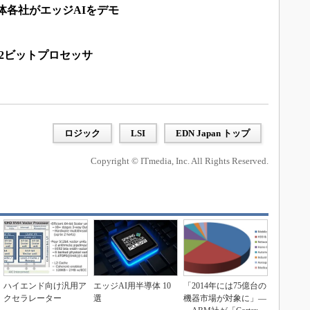
半導体各社がエッジAIをデモ
2ビットプロセッサ
ロジック
LSI
EDN Japan トップ
Copyright © ITmedia, Inc. All Rights Reserved.
ハイエンド向け汎用ア
エッジAI用半導体 10
「2014年には75億台の
クセラレーター
選
機器市場が対象に」―