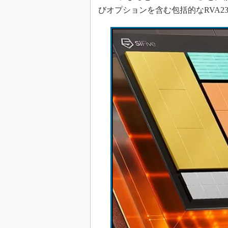
びオプションを含む包括的なRVA
めざせ高効率！ モーター
座
Bluetooth mesh入門
「SPICEの仕組みとその
最新記事一覧
計測器メーカーから見た5
USB Type-Cの登場で評
う変わる？
IoT時代の無線規格を知る【
編】
IoT時代の無線規格を知る【
編】