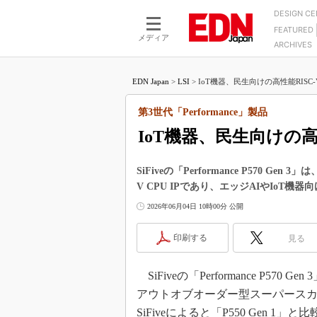
DESIGN C
FEATURED
モーター
LSI
メディア
ARCHIVES
電源設計
マイコン
プロセスエンジニアの現
カーボンニュートラルへの挑戦
FPGA
EDN Japan
>
LSI
>
IoT機器、民生向けの高性能RISC-V CP
マイクロプロセッサ懐古
IoT×製造業
中堅技術者に贈る電子部品
第3世代「Performance」製品
つながるクルマ
用講座
IoT機器、民生向けの高性能R
エレクトロニクス入門
たった2つの式で始めるDC
バーターの設計
5G（EE Times Japan）
DC-DCコンバーター活用
SiFiveの「Performance P570
医療エレ（EE Times Japan）
V CPU IPであり、エッジAIやIoT
Wired, Weird
製品解剖（EE Times Japan）
2026年06月04日 10時00分 公開
マイコン講座
Q&Aで学ぶマイコン講座
印刷する
見る
高速シリアル伝送技術講
SiFiveの「Performance P5
記録計／データロガーの
アウトオブオーダー型スーパースカラーベクト
アナログ設計のきほん／A
SiFiveによると「P550 Gen
ズ編