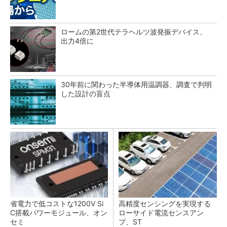
ロームの第2世代テラヘルツ波発振デバイス、
出力4倍に
30年前に関わった半導体用温調器、調査で判明
した設計の盲点
省電力で低コストな1200V Si
高精度センシングを実現する
C搭載パワーモジュール、オン
ローサイド電流センスアン
セミ
プ、ST