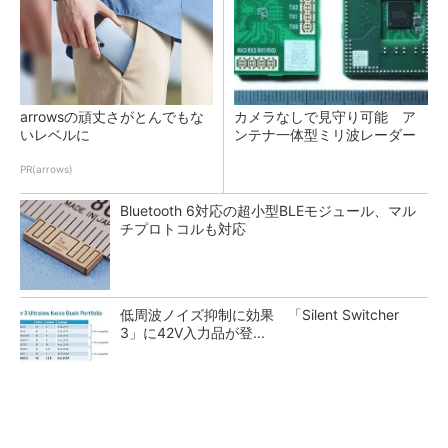
arrowsの頑丈さがとんでもな
カメラなしで見守り可能 ア
いレベルに
ンテナ一体型ミリ波レーダー
PR(arrows)
Bluetooth 6対応の超小型BLEモジュール、マル
チプロトコルも対応
低周波ノイズ抑制に効果 「Silent Switcher
3」に42V入力品が登...
「半導体プロセスエンジニア」って何するの？