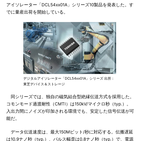
アイソレーター「DCL54xx01A」シリーズ10製品を発表した。す
でに量産出荷を開始している。
デジタルアイソレーター「DCL54xx01A」シリーズ 出所：
東芝デバイス＆ストレージ
同シリーズでは、独自の磁気結合型絶縁伝送方式を採用した。
コモンモード過渡耐性（CMTI）は150kV/マイクロ秒（typ.）。
入出力間にノイズが印加される環境でも、安定した信号伝送が可
能だ。
データ伝送速度は、最大150Mビット/秒に対応する。伝搬遅延
は10.9ナノ秒（typ.）、パルス幅歪は0.8ナノ秒（typ.）で、電源