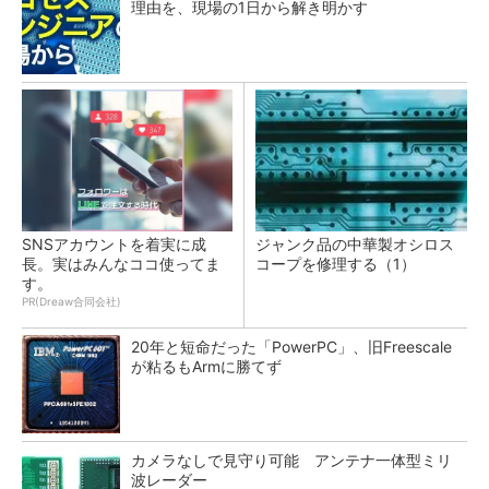
理由を、現場の1日から解き明かす
SNSアカウントを着実に成
ジャンク品の中華製オシロス
長。実はみんなココ使ってま
コープを修理する（1）
す。
PR(Dreaw合同会社)
20年と短命だった「PowerPC」、旧Freescale
が粘るもArmに勝てず
カメラなしで見守り可能 アンテナ一体型ミリ
波レーダー