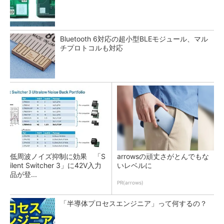
Bluetooth 6対応の超小型BLEモジュール、マル
チプロトコルも対応
低周波ノイズ抑制に効果 「S
arrowsの頑丈さがとんでもな
ilent Switcher 3」に42V入力
いレベルに
品が登...
PR(arrows)
「半導体プロセスエンジニア」って何するの？