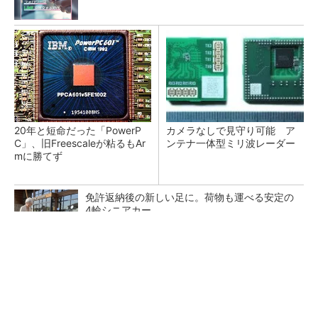
20年と短命だった「PowerP
カメラなしで見守り可能 ア
C」、旧Freescaleが粘るもAr
ンテナ一体型ミリ波レーダー
mに勝てず
免許返納後の新しい足に。荷物も運べる安定の
4輪シニアカー
PR(BLAZE)
Infineon、宇宙向けに耐放射線GaNゲートドラ
イバー