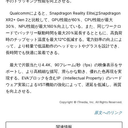
手のトラッキング性能を向上させる。
Qualcommによると、Snapdragon Reality EliteはSnapdragon
XR2+ Gen 2と比較して、GPU性能が60％、CPU性能が最大
30％、NPU性能が最大160％向上している。また、同じワークロ
ードでバッテリー駆動時間を最大20％延長するとともに、高負荷
時のチップセット温度を最大12℃低減する。電力効率の向上によ
って、より軽量で低温動作のヘッドセットやグラスを設計でき、
長時間でも快適に装着できる。
最大で片眼当たり4.4K、90フレーム/秒（fps）の映像表示をサ
ポートし、より高精細な描写、滑らかな動き、優れた色再現を実
現する。EVAブロックを含むIP（Intellectual Property）のハード
ウェア実装によるVST機能の強化によって、遅延を低減し、画質
を向上させる。
Copyright © ITmedia, Inc. All Rights Reserved.
原文へのリンク
関連情報