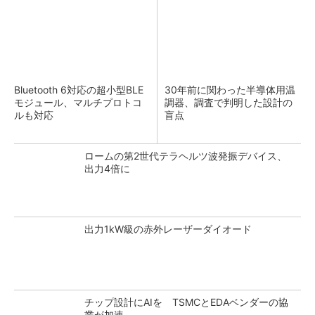
Bluetooth 6対応の超小型BLE
30年前に関わった半導体用温
モジュール、マルチプロトコ
調器、調査で判明した設計の
ルも対応
盲点
ロームの第2世代テラヘルツ波発振デバイス、
出力4倍に
出力1kW級の赤外レーザーダイオード
チップ設計にAIを TSMCとEDAベンダーの協
業が加速