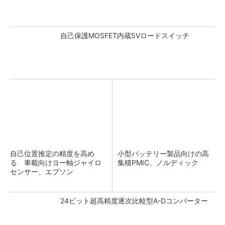
自己保護MOSFET内蔵5Vロードスイッチ
自己位置推定の精度を高め
小型バッテリー製品向けの高
る 車載向けヨー軸ジャイロ
集積PMIC、ノルディック
センサー、エプソン
24ビット超高精度逐次比較型A-Dコンバーター