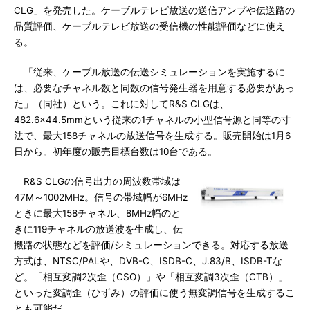
CLG」を発売した。ケーブルテレビ放送の送信アンプや伝送路の
品質評価、ケーブルテレビ放送の受信機の性能評価などに使え
る。
「従来、ケーブル放送の伝送シミュレーションを実施するに
は、必要なチャネル数と同数の信号発生器を用意する必要があっ
た」（同社）という。これに対してR&S CLGは、
482.6×44.5mmという従来の1チャネルの小型信号源と同等の寸
法で、最大158チャネルの放送信号を生成する。販売開始は1月6
日から。初年度の販売目標台数は10台である。
R&S CLGの信号出力の周波数帯域は
47M～1002MHz。信号の帯域幅が6MHz
ときに最大158チャネル、8MHz幅のと
きに119チャネルの放送波を生成し、伝
搬路の状態などを評価/シミュレーションできる。対応する放送
方式は、NTSC/PALや、DVB-C、ISDB-C、J.83/B、ISDB-Tな
ど。「相互変調2次歪（CSO）」や「相互変調3次歪（CTB）」
といった変調歪（ひずみ）の評価に使う無変調信号を生成するこ
とも可能だ。