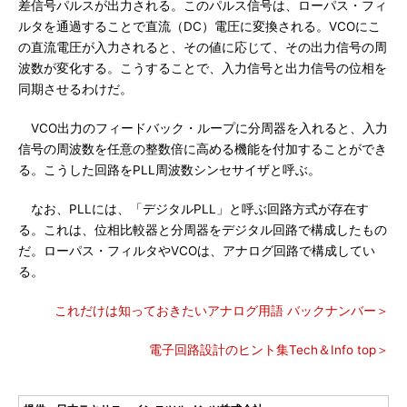
差信号パルスが出力される。このパルス信号は、ローパス・フィ
ルタを通過することで直流（DC）電圧に変換される。VCOにこ
の直流電圧が入力されると、その値に応じて、その出力信号の周
波数が変化する。こうすることで、入力信号と出力信号の位相を
同期させるわけだ。
VCO出力のフィードバック・ループに分周器を入れると、入力
信号の周波数を任意の整数倍に高める機能を付加することができ
る。こうした回路をPLL周波数シンセサイザと呼ぶ。
なお、PLLには、「デジタルPLL」と呼ぶ回路方式が存在す
る。これは、位相比較器と分周器をデジタル回路で構成したもの
だ。ローパス・フィルタやVCOは、アナログ回路で構成してい
る。
これだけは知っておきたいアナログ用語 バックナンバー＞
電子回路設計のヒント集Tech＆Info top＞