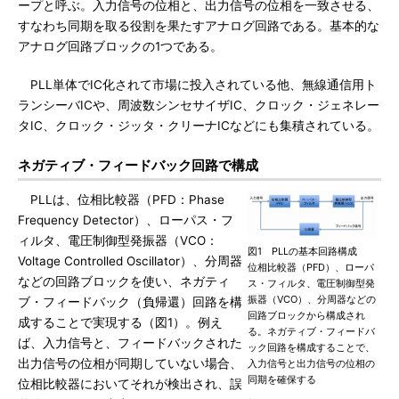
ープと呼ぶ。入力信号の位相と、出力信号の位相を一致させる、
すなわち同期を取る役割を果たすアナログ回路である。基本的な
アナログ回路ブロックの1つである。
PLL単体でIC化されて市場に投入されている他、無線通信用ト
ランシーバICや、周波数シンセサイザIC、クロック・ジェネレー
タIC、クロック・ジッタ・クリーナICなどにも集積されている。
ネガティブ・フィードバック回路で構成
PLLは、位相比較器（PFD：Phase
Frequency Detector）、ローパス・フ
ィルタ、電圧制御型発振器（VCO：
図1 PLLの基本回路構成
Voltage Controlled Oscillator）、分周器
位相比較器（PFD）、ローパ
などの回路ブロックを使い、ネガティ
ス・フィルタ、電圧制御型発
振器（VCO）、分周器などの
ブ・フィードバック（負帰還）回路を構
回路ブロックから構成され
成することで実現する（図1）。例え
る。ネガティブ・フィードバ
ば、入力信号と、フィードバックされた
ック回路を構成することで、
出力信号の位相が同期していない場合、
入力信号と出力信号の位相の
同期を確保する
位相比較器においてそれが検出され、誤