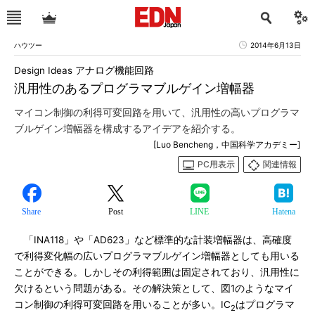
ハウツー
2014年6月13日
Design Ideas アナログ機能回路
汎用性のあるプログラマブルゲイン増幅器
マイコン制御の利得可変回路を用いて、汎用性の高いプログラマ
ブルゲイン増幅器を構成するアイデアを紹介する。
[Luo Bencheng，中国科学アカデミー]
PC用表示
関連情報
Share
Post
LINE
Hatena
「INA118」や「AD623」など標準的な計装増幅器は、高確度
で利得変化幅の広いプログラマブルゲイン増幅器としても用いる
ことができる。しかしその利得範囲は固定されており、汎用性に
欠けるという問題がある。その解決策として、図1のようなマイ
コン制御の利得可変回路を用いることが多い。IC
はプログラマ
2