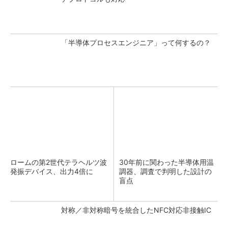
「半導体プロセスエンジニア」って何するの？
ロームの第2世代テラヘルツ波
30年前に関わった半導体用温
発振デバイス、出力4倍に
調器、調査で判明した設計の
盲点
対称／非対称暗号を統合したNFC対応非接触IC