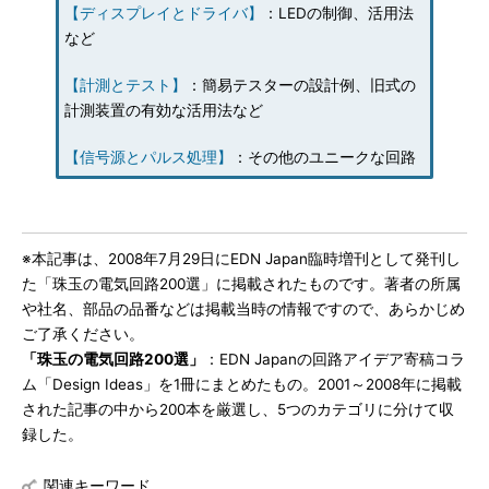
【ディスプレイとドライバ】
：LEDの制御、活用法
など
【計測とテスト】
：簡易テスターの設計例、旧式の
計測装置の有効な活用法など
【信号源とパルス処理】
：その他のユニークな回路
※本記事は、2008年7月29日にEDN Japan臨時増刊として発刊し
た「珠玉の電気回路200選」に掲載されたものです。著者の所属
や社名、部品の品番などは掲載当時の情報ですので、あらかじめ
ご了承ください。
「珠玉の電気回路200選」
：EDN Japanの回路アイデア寄稿コラ
ム「Design Ideas」を1冊にまとめたもの。2001～2008年に掲載
された記事の中から200本を厳選し、5つのカテゴリに分けて収
録した。
関連キーワード