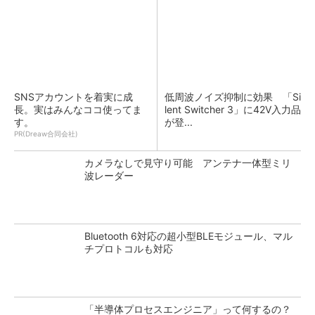
SNSアカウントを着実に成
低周波ノイズ抑制に効果 「Si
長。実はみんなココ使ってま
lent Switcher 3」に42V入力品
す。
が登...
PR(Dreaw合同会社)
カメラなしで見守り可能 アンテナ一体型ミリ
波レーダー
Bluetooth 6対応の超小型BLEモジュール、マル
チプロトコルも対応
「半導体プロセスエンジニア」って何するの？