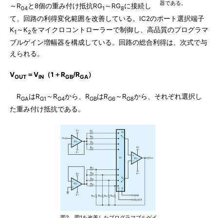
器である。
～R
と8個の重み付け抵抗RG
～RG
に接続し
04
1
8
て、回路の利得変化範囲を改善している。IC2のポート選択端子
K
～K
をマイクロコントローラーで制御し、高品質のプログラマ
1
2
ブルゲイン増幅器を構成している。回路の総合利得は、次式で与
えられる。
V
＝V
（1＋R
/R
）
OUT
IN
GB
GA
R
はR
～R
から、R
はR
～R
から、それぞれ選択し
GA
G1
G4
GB
G6
G8
た重み付け抵抗である。
図2 図1を改善したプログラマブルゲイ