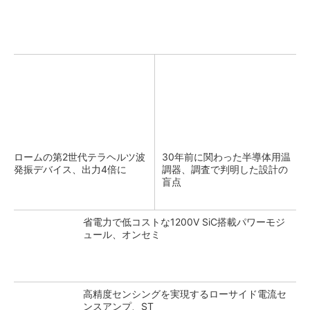
ロームの第2世代テラヘルツ波
30年前に関わった半導体用温
発振デバイス、出力4倍に
調器、調査で判明した設計の
盲点
省電力で低コストな1200V SiC搭載パワーモジ
ュール、オンセミ
高精度センシングを実現するローサイド電流セ
ンスアンプ、ST