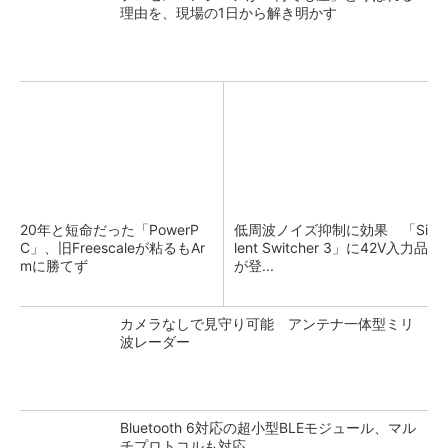
理由を、現場の1日から解き明かす
20年と短命だった「PowerP
低周波ノイズ抑制に効果 「Si
C」、旧Freescaleが粘るもAr
lent Switcher 3」に42V入力品
mに勝てず
が登...
カメラなしで見守り可能 アンテナ一体型ミリ
波レーダー
Bluetooth 6対応の超小型BLEモジュール、マル
チプロトコルも対応