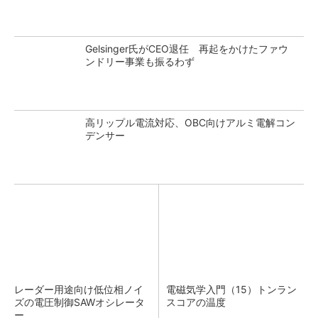
Gelsinger氏がCEO退任 再起をかけたファウ
ンドリー事業も振るわず
高リップル電流対応、OBC向けアルミ電解コン
デンサー
レーダー用途向け低位相ノイ
電磁気学入門（15）トンラン
ズの電圧制御SAWオシレータ
スコアの温度
ー