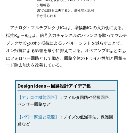
ン増幅器
図1の回路を工夫すると、高性能と汎用
性が得られる。
アナログ・マルチプレクサIC
は、増幅器IC
の入力側にある。
2
1
抵抗R
～R
は、信号入力チャンネルのバランスを取ってマルチ
01
04
プレクサIC
のオン抵抗によるレベル・シフトを減らすことで、
2
オン抵抗による影響を最小に抑えている。オペアンプIC
とIC
01
02
はフォロワー回路として働き、回路全体のドライバ性能と同相モ
ード除去能力を改善している。
Design Ideas～回路設計アイデア集
【アナログ機能回路】
：フィルタ回路や発振回路、
センサー回路など
【パワー関連と電源】
：ノイズの低減手法、保護回
路など