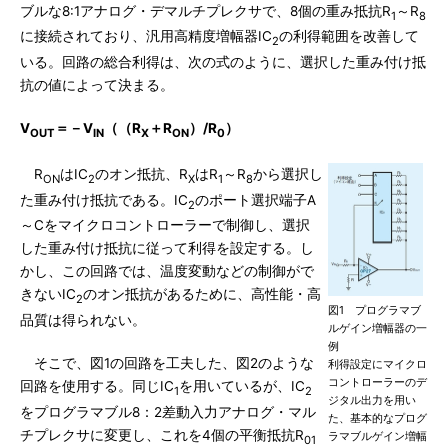
ブルな8:1アナログ・デマルチプレクサで、8個の重み抵抗R
～R
1
8
に接続されており、汎用高精度増幅器IC
の利得範囲を改善して
2
いる。回路の総合利得は、次の式のように、選択した重み付け抵
抗の値によって決まる。
V
＝－V
（（R
＋R
）/R
）
OUT
IN
X
ON
0
R
はIC
のオン抵抗、R
はR
～R
から選択し
ON
2
X
1
8
た重み付け抵抗である。IC
のポート選択端子A
2
～Cをマイクロコントローラーで制御し、選択
した重み付け抵抗に従って利得を設定する。し
かし、この回路では、温度変動などの制御がで
きないIC
のオン抵抗があるために、高性能・高
2
図1 プログラマブ
品質は得られない。
ルゲイン増幅器の一
例
そこで、図1の回路を工夫した、図2のような
利得設定にマイクロ
コントローラーのデ
回路を使用する。同じIC
を用いているが、IC
1
2
ジタル出力を用い
をプログラマブル8：2差動入力アナログ・マル
た、基本的なプログ
チプレクサに変更し、これを4個の平衡抵抗R
ラマブルゲイン増幅
01