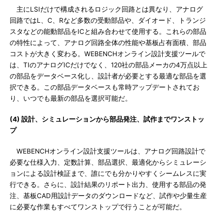
主にLSIだけで構成されるロジック回路とは異なり、アナログ
回路ではL、C、Rなど多数の受動部品や、ダイオード、トランジ
スタなどの能動部品をICと組み合わせて使用する。これらの部品
の特性によって、アナログ回路全体の性能や基板占有面積、部品
コストが大きく変わる。WEBENCHオンライン設計支援ツールで
は、TIのアナログICだけでなく、120社の部品メーカの4万点以上
の部品をデータベース化し、設計者が必要とする最適な部品を選
択できる。この部品データベースも常時アップデートされてお
り、いつでも最新の部品を選択可能だ。
(4) 設計、シミュレーションから部品発注、試作までワンストッ
プ
WEBENCHオンライン設計支援ツールは、アナログ回路設計で
必要な仕様入力、定数計算、部品選択、最適化からシミュレーシ
ョンによる設計検証まで、誰にでも分かりやすくシームレスに実
行できる。さらに、設計結果のリポート出力、使用する部品の発
注、基板CAD用設計データのダウンロードなど、試作や少量生産
に必要な作業もすべてワンストップで行うことが可能だ。