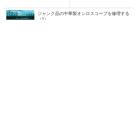
ジャンク品の中華製オシロスコープを修理する
（1）
低周波ノイズ抑制に効果 「Silent Switcher
3」に42V入力品が登...
「半導体プロセスエンジニア」って何するの？