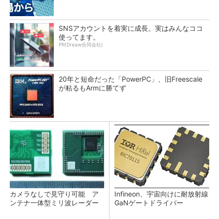
SNSアカウントを着実に成長。実はみんなココ
使ってます。
PR(Dreaw合同会社)
20年と短命だった「PowerPC」、旧Freescale
が粘るもArmに勝てず
カメラなしで見守り可能 ア
Infineon、宇宙向けに耐放射線
ンテナ一体型ミリ波レーダー
GaNゲートドライバー