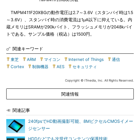
TMPM411F20XBGの外観
TMPM411F20XBGの動作電圧は2.7～3.6V（スタンバイ時は1.5
～3.6V）、スタンバイ時の消費電流は1μA以下に抑えている。内
蔵メモリはSRAMが290kバイト、フラッシュメモリが2048kバイ
トである。サンプル価格（税込）は1500円。
関連キーワード
東芝
|
ARM
|
マイコン
|
Internet of Things
|
通信
|
Cortex
|
制御機器
|
AES
|
セキュリティ
Copyright © ITmedia, Inc. All Rights Reserved.
関連情報
関連記事
240fpsでHD動画撮影可能、8MピクセルCMOSイメー
ジセンサー
HDDなどでも次世代コンテンツ保護技術