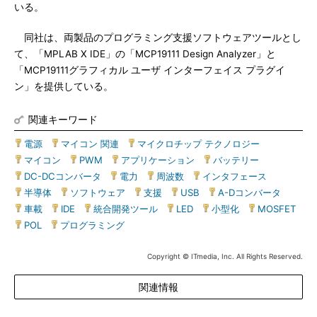
いる。
同社は、両製品のプログラミング支援ソフトウェアツールとし
て、「MPLAB X IDE」の「MCP19111 Design Analyzer」と
「MCP19111グラフィカル ユーザ インターフェイス プラグイ
ン」を提供している。
関連キーワード
電源
|
マイコン 関連
|
マイクロチップ テクノロジー
|
マイコン
|
PWM
|
アプリケーション
|
バッテリー
|
DC-DCコンバータ
|
電力
|
周波数
|
インタフェース
|
半導体
|
ソフトウェア
|
支援
|
USB
|
A-Dコンバータ
|
車載
|
IDE
|
統合開発ツール
|
LED
|
小型化
|
MOSFET
|
POL
|
プログラミング
Copyright © ITmedia, Inc. All Rights Reserved.
関連情報