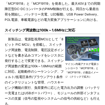
「MCP19118」と「MCP19119」を発表した。最大40Vまでの同期
降圧型DC-DCコンバータのPWM制御が行える。同日から量産出
荷を開始し、バッテリー充電、LED駆動、USB Power Delivery、
POL電源、車載電源などの電力変換アプリケーションに向ける。
スイッチング周波数は100k～1.6MHzに対応
新製品は、電源監視用MCUとして「8
ビット PIC MCU」を搭載し、スイッチ
ング周波数、電流制限、電圧設定ポイン
トなどを書き込みコマンドをレジスタに
発行することで変更できる。スイッチン
マイコン内蔵アナログ電源コ
グ周波数の変更は100k～1.6MHzの範囲
ントローラ「MCP19118」と
に対応。起動動作のシーケンシング、フ
「MCP19119」の製品イメー
ォルト/低電圧条件/ブラウンアウト条件
ジ （クリックで拡大）
のインテリジェントな管理、ハウスキー
ピング機能の実行、負荷要件に応じた電力出力の調整（バッテリ
ー充電またはUSBポートパワー）、モジュールの外部インタフェ
ースの支援（信号の監視やシステムへの信号の供給など）も行え
る。