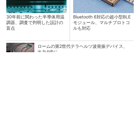
30年前に関わった半導体用温
Bluetooth 6対応の超小型BLE
調器、調査で判明した設計の
モジュール、マルチプロトコ
盲点
ルも対応
ロームの第2世代テラヘルツ波発振デバイス、
出力4倍に
20年と短命だった「PowerPC」、旧Freescale
が粘るもArmに勝てず
「半導体プロセスエンジニア」って何するの？