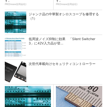
す。
す。
PR(Dreaw合同会社)
PR(Dreaw合同会社)
ジャンク品の中華製オシロスコープを修理する
（1）
低周波ノイズ抑制に効果 「Silent Switcher
3」に42V入力品が登...
次世代車載向けセキュリティコントローラー