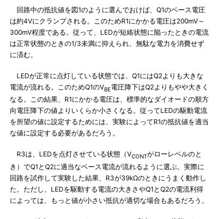
回路中の抵抗値を図1のように選んでおけば、Q1のベース電圧
は約4Vにクランプされる。このためR1にかかる電圧は200mV～
300mV程度である。従って、LEDが短絡状態に陥ったときの電流
は正常状態のときの1/3未満に抑えられ、無駄な電力を消費せず
に済む。
LEDが正常に点灯している状態では、Q1にはQ2よりも大きな
電流が流れる。このためQ1のV
電圧降下はQ2よりもやや大きく
BE
なる。この結果、R1にかかる電圧は、標準的なダイオードの順方
向電圧降下の値よりいくらか小さくなる。従ってLEDの駆動電流
を所望の値に設定するためには、実験によってR1の抵抗値を適当
な値に設定する必要があるだろう。
R3は、LEDを点灯させている状態（V
がローレベルのと
CONT
き）でQ1とQ2に適当なベース電流が流れるように選ぶ。実際に
回路を試作して実験した結果、R3が39kΩのときにうまく動作し
た。ただし、LEDを駆動する電流の大きさやQ1とQ2の電流利得
によっては、もっと値が小さい抵抗が適切な場合もあるだろう。