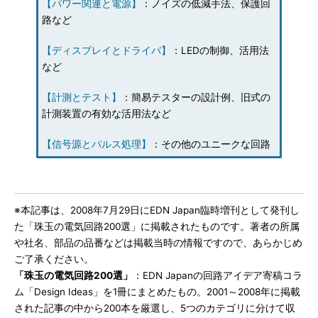
【パワー関連と電源】
：ノイズの低減手法、保護回
路など
【ディスプレイとドライバ】
：LEDの制御、活用法
など
【計測とテスト】
：簡易テスターの設計例、旧式の
計測装置の有効な活用法など
【信号源とパルス処理】
：その他のユニークな回路
※本記事は、2008年7月29日にEDN Japan臨時増刊として発刊し
た「珠玉の電気回路200選」に掲載されたものです。著者の所属
や社名、部品の品番などは掲載当時の情報ですので、あらかじめ
ご了承ください。
「珠玉の電気回路200選」
：EDN Japanの回路アイデア寄稿コラ
ム「Design Ideas」を1冊にまとめたもの。2001～2008年に掲載
された記事の中から200本を厳選し、5つのカテゴリに分けて収