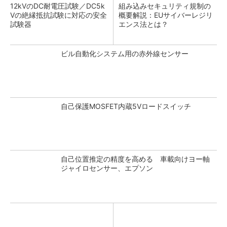
12kVのDC耐電圧試験／DC5k
組み込みセキュリティ規制の
Vの絶縁抵抗試験に対応の安全
概要解説：EUサイバーレジリ
試験器
エンス法とは？
ビル自動化システム用の赤外線センサー
自己保護MOSFET内蔵5Vロードスイッチ
自己位置推定の精度を高める 車載向けヨー軸
ジャイロセンサー、エプソン