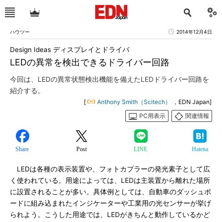
ハウツー
2014年12月4日
Design Ideas ディスプレイとドライバ
LEDの異常を検出できるドライバー回路
今回は、LEDの異常状態検出機能を備えたLEDドライバー回路を
紹介する。
[
Anthony Smith（Scitech）
，EDN Japan]
PC用表示
関連情報
Share
Post
LINE
Hatena
LEDは各種の表示装置や、フォトカプラーの発光素子として広
く使われている。用途によっては、LEDは主装置から離れた場所
に設置されることが多い。具体例としては、自動車のダッシュボ
ードに組み込まれたインジケーターや工業用の光センサーが挙げ
られよう。こうした用途では、LEDがきちんと動作しているかど