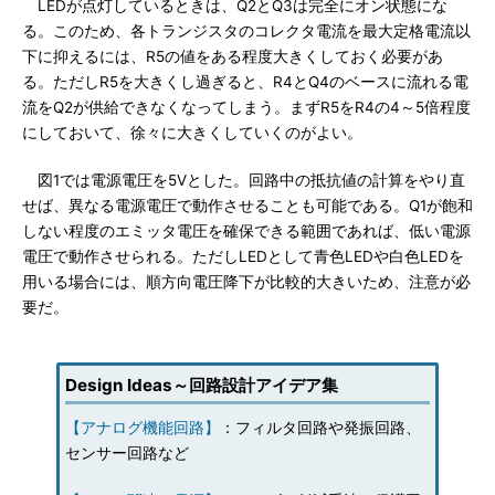
LEDが点灯しているときは、Q2とQ3は完全にオン状態にな
る。このため、各トランジスタのコレクタ電流を最大定格電流以
下に抑えるには、R5の値をある程度大きくしておく必要があ
る。ただしR5を大きくし過ぎると、R4とQ4のベースに流れる電
流をQ2が供給できなくなってしまう。まずR5をR4の4～5倍程度
にしておいて、徐々に大きくしていくのがよい。
図1では電源電圧を5Vとした。回路中の抵抗値の計算をやり直
せば、異なる電源電圧で動作させることも可能である。Q1が飽和
しない程度のエミッタ電圧を確保できる範囲であれば、低い電源
電圧で動作させられる。ただしLEDとして青色LEDや白色LEDを
用いる場合には、順方向電圧降下が比較的大きいため、注意が必
要だ。
Design Ideas～回路設計アイデア集
【アナログ機能回路】
：フィルタ回路や発振回路、
センサー回路など