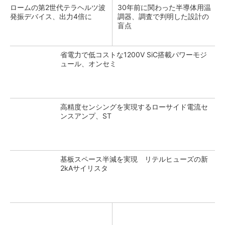
ロームの第2世代テラヘルツ波
30年前に関わった半導体用温
発振デバイス、出力4倍に
調器、調査で判明した設計の
盲点
省電力で低コストな1200V SiC搭載パワーモジ
ュール、オンセミ
高精度センシングを実現するローサイド電流セ
ンスアンプ、ST
基板スペース半減を実現 リテルヒューズの新
2kAサイリスタ