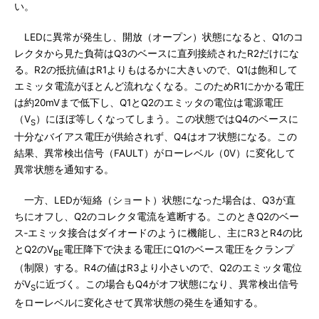
い。
LEDに異常が発生し、開放（オープン）状態になると、Q1のコ
レクタから見た負荷はQ3のベースに直列接続されたR2だけにな
る。R2の抵抗値はR1よりもはるかに大きいので、Q1は飽和して
エミッタ電流がほとんど流れなくなる。このためR1にかかる電圧
は約20mVまで低下し、Q1とQ2のエミッタの電位は電源電圧
（V
）にほぼ等しくなってしまう。この状態ではQ4のベースに
S
十分なバイアス電圧が供給されず、Q4はオフ状態になる。この
結果、異常検出信号（FAULT）がローレベル（0V）に変化して
異常状態を通知する。
一方、LEDが短絡（ショート）状態になった場合は、Q3が直
ちにオフし、Q2のコレクタ電流を遮断する。このときQ2のベー
ス‐エミッタ接合はダイオードのように機能し、主にR3とR4の比
とQ2のV
電圧降下で決まる電圧にQ1のベース電圧をクランプ
BE
（制限）する。R4の値はR3より小さいので、Q2のエミッタ電位
がV
に近づく。この場合もQ4がオフ状態になり、異常検出信号
S
をローレベルに変化させて異常状態の発生を通知する。