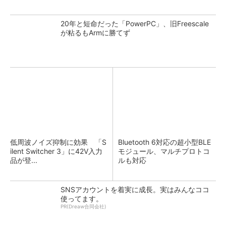
20年と短命だった「PowerPC」、旧Freescale
が粘るもArmに勝てず
低周波ノイズ抑制に効果 「S
Bluetooth 6対応の超小型BLE
ilent Switcher 3」に42V入力
モジュール、マルチプロトコ
品が登...
ルも対応
SNSアカウントを着実に成長。実はみんなココ
使ってます。
PR(Dreaw合同会社)