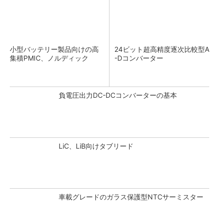
小型バッテリー製品向けの高
24ビット超高精度逐次比較型A
集積PMIC、ノルディック
-Dコンバーター
負電圧出力DC-DCコンバーターの基本
LiC、LiB向けタブリード
車載グレードのガラス保護型NTCサーミスター