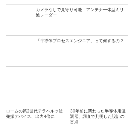
カメラなしで見守り可能 アンテナ一体型ミリ
波レーダー
「半導体プロセスエンジニア」って何するの？
ロームの第2世代テラヘルツ波
30年前に関わった半導体用温
発振デバイス、出力4倍に
調器、調査で判明した設計の
盲点