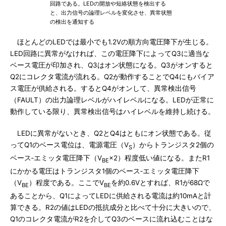
回路である。LEDの開放や短絡状態を検出する
と、出力信号の論理レベルを変化させ、異常状態
の検出を通知する
ほとんどのLEDでは最小でも1.2Vの順方向電圧降下が生じる。
LED回路に異常がなければ、この電圧降下によってQ3に適当な
ベース電圧が印加され、Q3はオン状態になる。Q3がオンすると
Q2にコレクタ電流が流れる。Q2が動作することでQ4にもバイア
ス電圧が供給される。するとQ4がオンして、異常検出信号
（FAULT）の出力論理レベルがハイレベルになる。LEDが正常に
動作している限り、異常検出信号はハイレベルを維持し続ける。
LEDに異常がないとき、Q2とQ4はともにオン状態である。従
ってQ1のベース電位は、電源電圧（V
）からトランジスタ2個の
S
ベース‐エミッタ電圧降下（V
×2）程度低い値になる。またR1
BE
にかかる電圧はトランジスタ1個のベース‐エミッタ電圧降下
（V
）程度である。ここでV
を約0.6Vとすれば、R1が68Ωで
BE
BE
あることから、Q1によってLEDに供給される電流は約10mAと計
算できる。R2の値はLEDの抵抗成分と比べて十分に大きいので、
Q1のコレクタ電流がR2を介してQ3のベースに流れ込むことはな