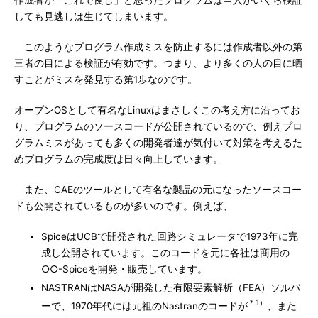
作成者が「これで良し」と思ったプログラムは当人がいくら検証
しても見逃しは生じてしまいます。
このようなプログラム作成ミスを防止するには作成者以外の第
三者の目による検証が有効です。つまり、より多くの人の目に晒
すことがミスを発見する第1歩なのです。
オープンOSとして有名なLinuxはまさしくこの考え方に沿ってお
り、プログラムのソースコードが公開されているので、例えプロ
グラムミスがあっても多くの開発者達が気付いて対策を考えるた
めプログラムの完成度は日々向上しています。
また、CAEのツールとして有名な製品の元になったソースコー
ドも公開されているものが多いのです。例えば、
SpiceはUCBで開発された回路シミュレータで1973年に完
成し公開されています。このコードを元に各社は商用の
○○-Spiceを開発・販売しています。
NASTRANはNASAが開発した有限要素解析（FEA）ソルバ
＊1）
ーで、1970年代には元祖のNastranのコードが
、また