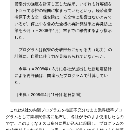
管部分の強度を計算し直した結果、いずれも許容値を
下回って余裕の範囲に収まっていたという。経済産業
省原子力安全・保安院は、安全性に影響はないとみて
いるが、停止中を含めた全機の再計算結果と再発防止
策を今月（＝2008年4月）末までに報告するよう指示
した。
プログラムは配管の分岐部分にかかる力（応力）の
計算に、自重に伴う力が見積もられていなかった。
今年（＝2008年）3月に各社が提出した新耐震指針
による再評価は、間違ったプログラムで計算してい
た。
（出典：2008年4月11日付 朝日新聞）
これはA社の内製プログラムを検証不充分なまま業界標準プロ
グラムとして業界関係者に配布し、各社がそのまま使用したもの
です。このようなミスは多分に思い込みに起因し、プログラムの