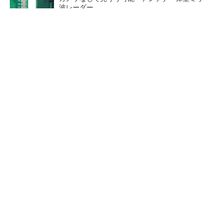
波レーダー
Bluetooth 6対応の超小型BLEモジュール、マル
チプロトコルも対応
「半導体プロセスエンジニア」って何するの？
ロームの第2世代テラヘルツ波
30年前に関わった半導体用温