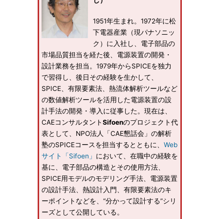
じ）
1951年生まれ。1972年に松
下電器産業（現パナソニッ
ク）に入社し、電子部品の
市場品質担当を経た後、電源装置の開発・
設計業務を担当。1979年からSPICEを独力
で習得し、後日その経験を生かして、
SPICE、有限要素法、熱流体解析ツールなど
の数値解析ツールを活用した電源装置の設
計手法の開発・導入に従事した。現在は、
CAEコンサルタント
Sifoen
のプロジェクト代
表として、NPO法人「CAE懇話会」の解析
塾のSPICEコースを担当するとともに、
Web
サイト「Sifoen」
において、在職中の経験を
基に、電子部品の構造とその使用方法、
SPICE用モデルのモデリング手法、電源装置
の設計手法、熱設計入門、有限要素法のキ
ーポイントなどを、“分かって設計する”シリ
ーズとして公開している。