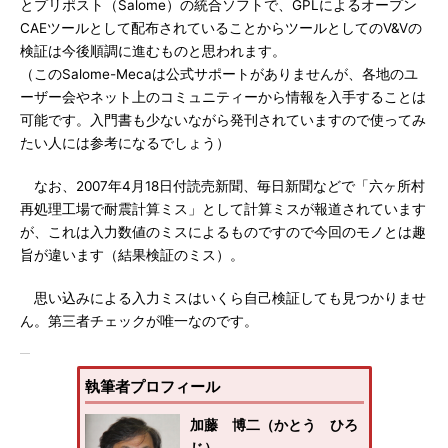
とプリポスト（Salome）の統合ソフトで、GPLによるオープン
CAEツールとして配布されていることからツールとしてのV&Vの
検証は今後順調に進むものと思われます。
（このSalome-Mecaは公式サポートがありませんが、各地のユ
ーザー会やネット上のコミュニティーから情報を入手することは
可能です。入門書も少ないながら発刊されていますので使ってみ
たい人には参考になるでしょう）
なお、2007年4月18日付読売新聞、毎日新聞などで「六ヶ所村
再処理工場で耐震計算ミス」として計算ミスが報道されています
が、これは入力数値のミスによるものですので今回のモノとは趣
旨が違います（結果検証のミス）。
思い込みによる入力ミスはいくら自己検証しても見つかりませ
ん。第三者チェックが唯一なのです。
執筆者プロフィール
加藤 博二（かとう ひろ