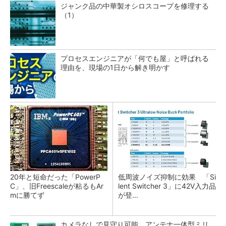
ジャンク品の中華製オシロスコープを修理する
（1）
プロセスエンジニアが「何でも屋」と呼ばれる
理由を、現場の1日から解き明かす
20年と短命だった「PowerP
低周波ノイズ抑制に効果 「Si
C」、旧Freescaleが粘るもAr
lent Switcher 3」に42V入力品
mに勝てず
が登...
カメラなしで見守り可能 アンテナ一体型ミリ