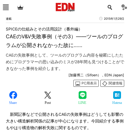
連載
2015年1月29日
SPICEの仕組みとその活用設計（番外編）
CAEのV&V失敗事例（その3）――ツールのプログ
ラムが公開されなかった故に……
CAEの失敗事例として、ツールのプログラム内容を秘匿にしたた
めにプログラマーの思い込みのミスが28年間も見つけることがで
きなかった事例を紹介します。
[加藤博二（Sifoen），EDN Japan]
PC用表示
関連情報
Share
Post
LINE
Hatena
新聞記事などで公開されるCAEの失敗事例はどうしても影響の
大きい構造解析関係の記事が中心になります。今回紹介する事例
もやはり構造物の解析失敗に関するものです。