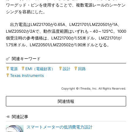
ワーグッド・ピンを使用することで、複数電源レールのシーケン
シングを容易にした。
出力電流はLMZ21700が0.65A、LMZ21701/LMZ20501が1A、
LMZ20502が2Aで、動作温度範囲はいずれも－40～125℃。1000
個受注時の参考価格は、LMZ21700が1.55米ドル、LMZ21701が
1.75米ドル、LMZ20501/LMZ20502が1.90米ドルとなる。
関連キーワード
電源
|
EMI（電磁妨害）
|
設計
|
回路
|
Texas Instruments
Copyright © ITmedia, Inc. All Rights Reserved.
関連情報
関連記事
スマートメーターの低消費電力設計