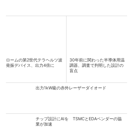
ロームの第2世代テラヘルツ波
30年前に関わった半導体用温
発振デバイス、出力4倍に
調器、調査で判明した設計の
盲点
出力1kW級の赤外レーザーダイオード
チップ設計にAIを TSMCとEDAベンダーの協
業が加速