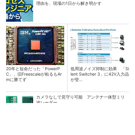
理由を、現場の1日から解き明かす
20年と短命だった「PowerP
低周波ノイズ抑制に効果 「Si
C」、旧Freescaleが粘るもAr
lent Switcher 3」に42V入力品
mに勝てず
が登...
カメラなしで見守り可能 アンテナ一体型ミリ
波レーダー
Bluetooth 6対応の超小型BLEモジュール、マル
チプロトコルも対応