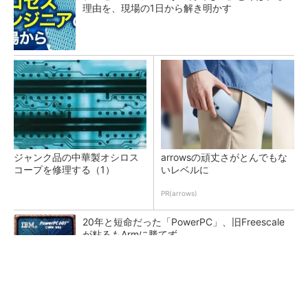
理由を、現場の1日から解き明かす
ジャンク品の中華製オシロス
arrowsの頑丈さがとんでもな
コープを修理する（1）
いレベルに
PR(arrows)
20年と短命だった「PowerPC」、旧Freescale
が粘るもArmに勝てず
カメラなしで見守り可能 アンテナ一体型ミリ
波レーダー