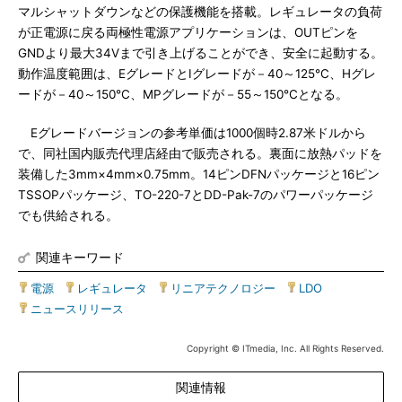
マルシャットダウンなどの保護機能を搭載。レギュレータの負荷
が正電源に戻る両極性電源アプリケーションは、OUTピンを
GNDより最大34Vまで引き上げることができ、安全に起動する。
動作温度範囲は、EグレードとIグレードが－40～125℃、Hグレ
ードが－40～150℃、MPグレードが－55～150℃となる。
Eグレードバージョンの参考単価は1000個時2.87米ドルから
で、同社国内販売代理店経由で販売される。裏面に放熱パッドを
装備した3mm×4mm×0.75mm。14ピンDFNパッケージと16ピン
TSSOPパッケージ、TO-220-7とDD-Pak-7のパワーパッケージ
でも供給される。
関連キーワード
電源
|
レギュレータ
|
リニアテクノロジー
|
LDO
|
ニュースリリース
Copyright © ITmedia, Inc. All Rights Reserved.
関連情報