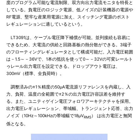
度のプログラム可能な電流制限、双方向出力電流モニタを特長と
している。負電圧のロジック電源、低ノイズの計装機器の電源や
RF電源、堅牢な産業用電源に加え、スイッチング電源のポスト
レギュレーションに適しているという。
LT3091は、ケーブル電圧降下補償が可能。並列接続も容易に
できるため、大電流の供給と回路基板の熱分散ができる。3端子
のフローティングレギュレータとして構成可能だ。入力電圧範囲
は－1.5～－36Vで、1本の抵抗を使って0～－32Vの可変レールト
ゥレール出力電圧を設定できる。ドロップアウト電圧は、
300mV（標準、全負荷時）。
調整済みの±1％精度の50μA電流源リファレンスを内蔵し、入
力、負荷、温度の全範囲で±2％の出力電圧許容誤差を維持す
る。また、ユニティゲイン電圧フォロワアーキテクチャを採用。
出力電圧レギュレーション、帯域幅、トランジェント応答、出力
ノイズ（10Hz～100kHzの帯域幅で18μV
） は出力電圧と無関
RMS
係となる。