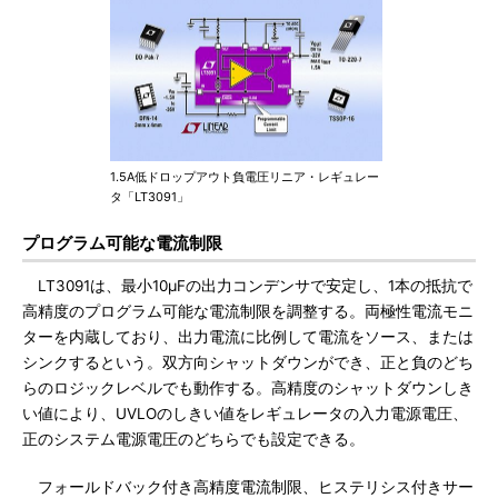
1.5A低ドロップアウト負電圧リニア・レギュレー
タ「LT3091」
プログラム可能な電流制限
LT3091は、最小10μFの出力コンデンサで安定し、1本の抵抗で
高精度のプログラム可能な電流制限を調整する。両極性電流モニ
ターを内蔵しており、出力電流に比例して電流をソース、または
シンクするという。双方向シャットダウンができ、正と負のどち
らのロジックレベルでも動作する。高精度のシャットダウンしき
い値により、UVLOのしきい値をレギュレータの入力電源電圧、
正のシステム電源電圧のどちらでも設定できる。
フォールドバック付き高精度電流制限、ヒステリシス付きサー