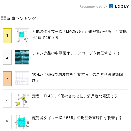
Recommended by
記事ランキング
万能のタイマーIC「LMC555」がまだ驚かせる、可変抵
抗1個で4桁可変
ジャンク品の中華製オシロスコープを修理する（1）
10Hz～1MHzで周波数を可変する「のこぎり波発振回
路」
定番「TL431」2個の合わせ技、多用途な電流ミラー
超定番タイマーIC「555」の周波数直線性を改善する