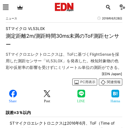
ニュース
2016年6月28日
STマイクロ VL53L0X
測定距離2m/測距時間30ms未満のToF測距センサ
ー
STマイクロエレクトロニクスは、ToFに基づくFlightSenseを採
用した測距センサー「VL53L0X」を発表した。検知対象物の色
彩や反射率の影響を受けずにミリメートル単位の測距ができる。
[EDN Japan]
PC用表示
関連情報
Share
Post
LINE
Hatena
誤差±3％以内
STマイクロエレクトロニクスは2016年6月、ToF（Time of