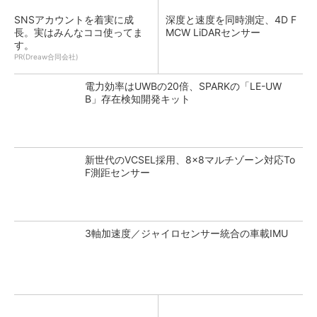
SNSアカウントを着実に成
深度と速度を同時測定、4D F
長。実はみんなココ使ってま
MCW LiDARセンサー
す。
PR(Dreaw合同会社)
電力効率はUWBの20倍、SPARKの「LE-UW
B」存在検知開発キット
新世代のVCSEL採用、8×8マルチゾーン対応To
F測距センサー
3軸加速度／ジャイロセンサー統合の車載IMU