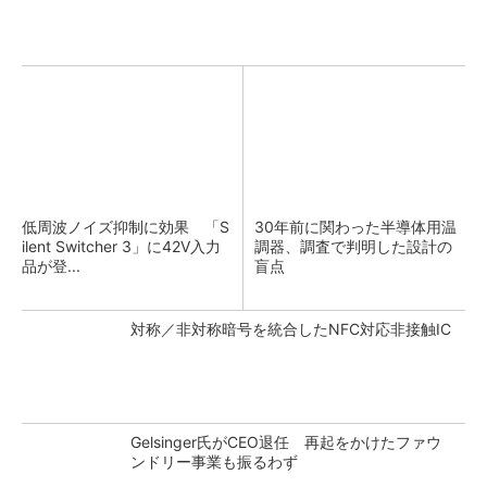
低周波ノイズ抑制に効果 「S
30年前に関わった半導体用温
ilent Switcher 3」に42V入力
調器、調査で判明した設計の
品が登...
盲点
対称／非対称暗号を統合したNFC対応非接触IC
Gelsinger氏がCEO退任 再起をかけたファウ
ンドリー事業も振るわず