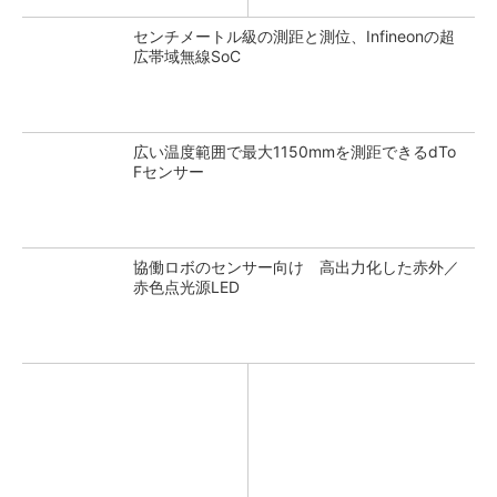
センチメートル級の測距と測位、Infineonの超
広帯域無線SoC
広い温度範囲で最大1150mmを測距できるdTo
Fセンサー
協働ロボのセンサー向け 高出力化した赤外／
赤色点光源LED