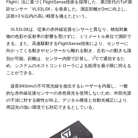
Flight）法に基づくFlightSense技術を採用した、第2世代のToF測
距センサー「VL53L0X」を発表した。測定距離が2mに向上し、
誤差±3％以内の高い精度を備えたという。
VL53L0Xは、従来の赤外線近接センサーと異なり、検知対象
物の色彩や反射率の影響を受けずに、ミリメートル単位で測距で
きる。また、高速駆動するFlightSense技術により、センサーに
向かってくる動きやセンサーから離れる動き、左右への動きも識
2
別が可能。距離は、センサー内部で計算し、I
Cで通信するた
め、システムのホストコントローラによる処理を最小限に抑える
ことができる。
波長940nmの不可視光線を放出するレーザーを内蔵し、一般
的な赤外線近接センサーの赤色発光を使用しないため、外部光源
の干渉に対する耐性が向上。デジタル構造と自動光補正により、
周辺光の強い環境でも対応できるとしている。