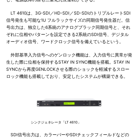
LT 4610は、3G-SDI／HD-SDI／SD-SDIのトリプルレートSDI
信号発生も可能な1U フルラックサイズの同期信号発生器だ。信
号出力は、独立した6系統のアナログブラック同期信号と、それ
ぞれに位相やパターンを設定できる2系統のSDI信号、デジタル
オーディオ信号、ワードクロック信号を備えているという。
外部基準入力信号へのゲンロック機能は、入力信号に異常が発
生した際に位相を保持するSTAY IN SYNC機能を搭載。STAY IN
SYNCから再度GENLOCKさせる際のショックを軽減するスロー
ロック機能も搭載しており、安定したシステムが構築できる。
シンクジェネレータ「LT 4610」
SDI信号出力は、カラーバーやSDIチェックフィールドなどの