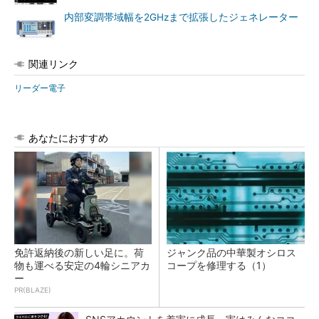
内部変調帯域幅を2GHzまで拡張したジェネレーター
関連リンク
リーダー電子
あなたにおすすめ
免許返納後の新しい足に。荷
ジャンク品の中華製オシロス
物も運べる安定の4輪シニアカ
コープを修理する（1）
ー
PR(BLAZE)