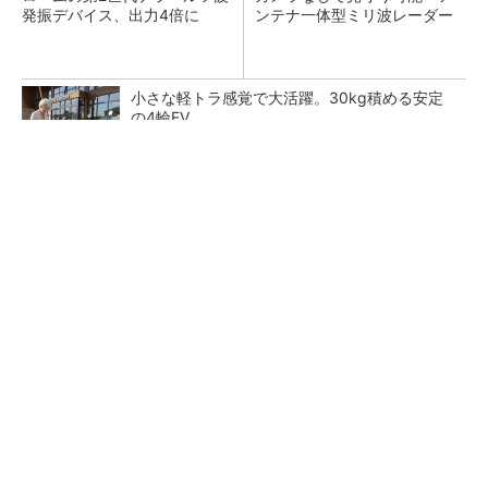
発振デバイス、出力4倍に
ンテナ一体型ミリ波レーダー
小さな軽トラ感覚で大活躍。30kg積める安定
の4輪EV
PR(BLAZE)
Bluetooth 6対応の超小型BLEモジュール、マル
チプロトコルも対応
30年前に関わった半導体用温調器、調査で判明
した設計の盲点