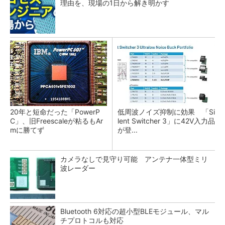
理由を、現場の1日から解き明かす
20年と短命だった「PowerP
低周波ノイズ抑制に効果 「Si
C」、旧Freescaleが粘るもAr
lent Switcher 3」に42V入力品
mに勝てず
が登...
カメラなしで見守り可能 アンテナ一体型ミリ
波レーダー
Bluetooth 6対応の超小型BLEモジュール、マル
チプロトコルも対応