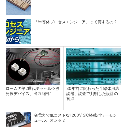
「半導体プロセスエンジニア」って何するの？
ロームの第2世代テラヘルツ波
30年前に関わった半導体用温
発振デバイス、出力4倍に
調器、調査で判明した設計の
盲点
省電力で低コストな1200V SiC搭載パワーモジ
ュール、オンセミ