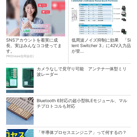
SNSアカウントを着実に成
低周波ノイズ抑制に効果 「Si
長。実はみんなココ使ってま
lent Switcher 3」に42V入力品
す。
が登...
PR(Dreaw合同会社)
カメラなしで見守り可能 アンテナ一体型ミリ
波レーダー
Bluetooth 6対応の超小型BLEモジュール、マル
チプロトコルも対応
「半導体プロセスエンジニア」って何するの？