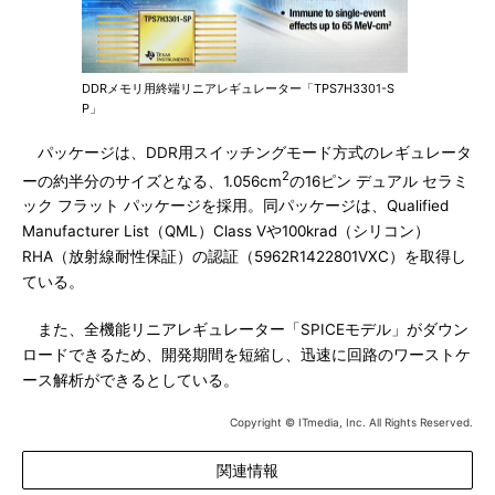
DDRメモリ用終端リニアレギュレーター「TPS7H3301-S
P」
パッケージは、DDR用スイッチングモード方式のレギュレータ
2
ーの約半分のサイズとなる、1.056cm
の16ピン デュアル セラミ
ック フラット パッケージを採用。同パッケージは、Qualified
Manufacturer List（QML）Class Vや100krad（シリコン）
RHA（放射線耐性保証）の認証（5962R1422801VXC）を取得し
ている。
また、全機能リニアレギュレーター「SPICEモデル」がダウン
ロードできるため、開発期間を短縮し、迅速に回路のワーストケ
ース解析ができるとしている。
Copyright © ITmedia, Inc. All Rights Reserved.
関連情報