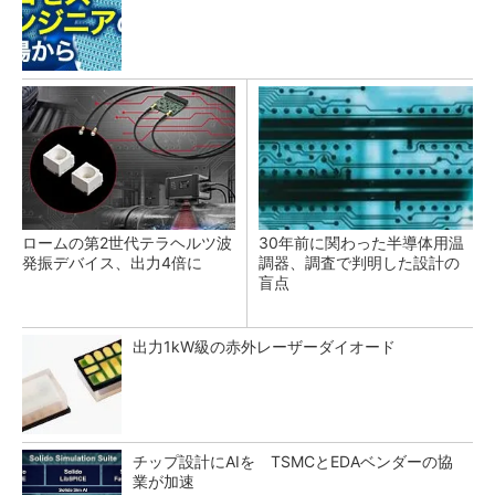
ロームの第2世代テラヘルツ波
30年前に関わった半導体用温
発振デバイス、出力4倍に
調器、調査で判明した設計の
盲点
出力1kW級の赤外レーザーダイオード
チップ設計にAIを TSMCとEDAベンダーの協
業が加速