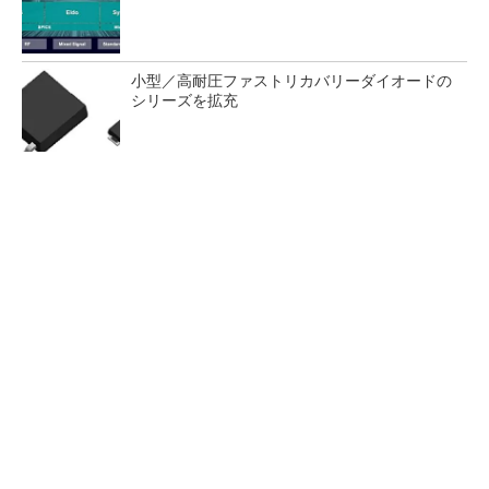
小型／高耐圧ファストリカバリーダイオードの
シリーズを拡充
12kVのDC耐電圧試験／DC5k
組み込みセキュリティ規制の
Vの絶縁抵抗試験に対応の安全
概要解説：EUサイバーレジリ
試験器
エンス法とは？
ビル自動化システム用の赤外線センサー