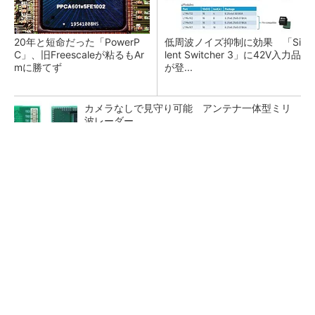
20年と短命だった「PowerP
低周波ノイズ抑制に効果 「Si
C」、旧Freescaleが粘るもAr
lent Switcher 3」に42V入力品
mに勝てず
が登...
カメラなしで見守り可能 アンテナ一体型ミリ
波レーダー
Bluetooth 6対応の超小型BLEモジュール、マル
チプロトコルも対応
「半導体プロセスエンジニア」って何するの？