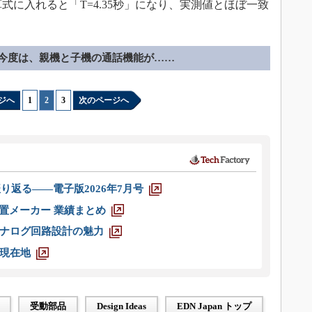
を計算式に入れると「T=4.35秒」になり、実測値とほぼ一致
今度は、親機と子機の通話機能が……
ジへ
1
|
2
|
3
次のページへ
り返る――電子版2026年7月号
装置メーカー 業績まとめ
ナログ回路設計の魅力
現在地
受動部品
Design Ideas
EDN Japan トップ