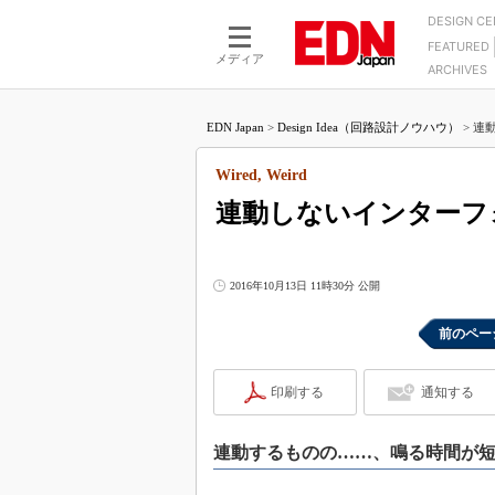
DESIGN C
FEATURED
モーター
LSI
メディア
ARCHIVES
電源設計
マイコン
プロセスエンジニアの現
カーボンニュートラルへの挑戦
FPGA
EDN Japan
>
Design Idea（回路設計ノウハウ）
>
連
マイクロプロセッサ懐古
IoT×製造業
中堅技術者に贈る電子部品
Wired, Weird
つながるクルマ
用講座
連動しないインターフ
エレクトロニクス入門
たった2つの式で始めるDC
バーターの設計
5G（EE Times Japan）
DC-DCコンバーター活用
医療エレ（EE Times Japan）
2016年10月13日 11時30分 公開
Wired, Weird
製品解剖（EE Times Japan）
マイコン講座
前のペー
Q&Aで学ぶマイコン講座
印刷する
通知する
高速シリアル伝送技術講
記録計／データロガーの
連動するものの……、鳴る時間が
アナログ設計のきほん／A
ズ編