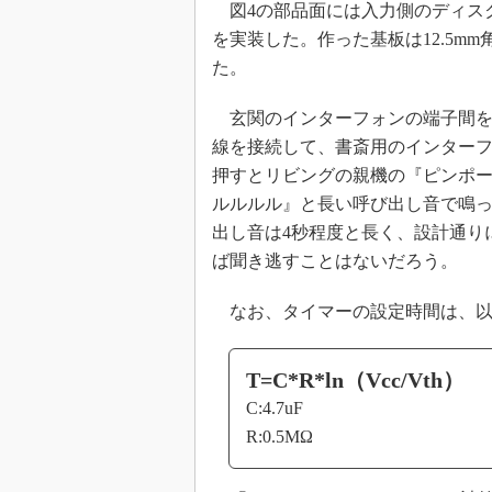
図4の部品面には入力側のディス
を実装した。作った基板は12.5m
た。
玄関のインターフォンの端子間を
線を接続して、書斎用のインター
押すとリビングの親機の『ピンポ
ルルルル』と長い呼び出し音で鳴
出し音は4秒程度と長く、設計通り
ば聞き逃すことはないだろう。
なお、タイマーの設定時間は、以
T=C*R*ln（Vcc/Vth）
C:4.7uF
R:0.5MΩ