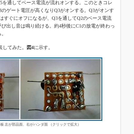
R5を通してベース電流が流れオンする。このときコレ
3のゲート電圧が高くなりQ3がオンする。Q3がオンす
はすぐにオフになるが、Q3を通してQ2のベース電流
呼び出し音は鳴り続ける。約4秒後にC1の放電が終わっ
る。
装してみた。
図4
に示す。
板 左が部品面、右がハンダ面 （クリックで拡大）