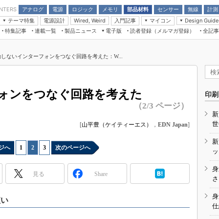
アナログ
電源
ロジック
メモリ
部品材料
センサー
無線
計測
ENTERS
テーマ特集
電源設計
入門記事
マイコン
Wired, Weird
Design Guide
アナログ機能回路
受動部品
特集記事
連載一覧
製品ニュース
電子版
読者登録（メルマガ登録）
全記事
計測機器
Microchip情報
モーター入門
マイコン講座
CEATEC
パワー関連と電源
機構部品
場から
EDN Japan×EE Times Japan統合電
EdgeTech＋
タイミングデバイス
オンデマンドセミナー
Q&Aで学ぶマイコン講座
子版
ディスプレイとドラ
動しないインターフォンをつなぐ回路を考えた：W...
録
TECHNO-FRONTIER
マイコン入門!! 必携用語集
電子ブックレット
計測とテスト
“徹底”活
組込み/エッジコンピューティング展
信号源とパルス信号
ォンをつなぐ回路を考えた
人とくるま展
印刷
/DCコン
Wired, Weird
（2/3 ページ）
AUTOMOTIVE WORLD
新
講座
世
[
山平豊（ケイティーエス）
，
EDN Japan
]
新
ジへ
1
|
2
|
3
次のページへ
ッ
身
見る
Share
座
さ
基礎知識
身
短い
仕
DCとノイ