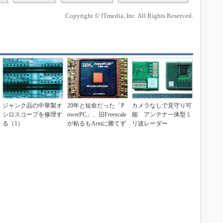
Copyright © ITmedia, Inc. All Rights Reserved.
ジャンク品の中華製オ
20年と短命だった「P
カメラなしで見守り可
シロスコープを修理す
owerPC」、旧Freescale
能 アンテナ一体型ミ
る（1）
が粘るもArmに勝てず
リ波レーダー