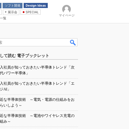
ソフト開発
Design Ideas
展示会
SPECIAL
マイページ
一覧
「電源技術」
イバ
して読む 電子ブックレット
入社員が知っておきたい半導体トレンド「次
代パワー半導体」
入社員が知っておきたい半導体トレンド「エ
ジAI」
近な半導体技術 ～電気・電源の仕組みをお
らいしよう～
近な半導体技術 ～電池やワイヤレス充電の
組み～