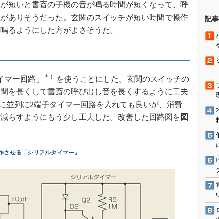
が短いと書斎の子機の音が鳴る時間が短くなって、呼
駆動入門講
性がありそうだった。玄関のスイッチが短い時間で操作
記事
く鳴るようにした方がよさそうだ。
活用設計」
G
＊）
イマー回路」
を使うことにした。玄関のスイッチの
価試験はど
時間を長くして書斎の呼び出し音を長くするように工夫
1に並列に2端子タイマー回路を入れても良いが、消費
Thread
も減らすようにもう少し工夫した。改善した回路図を
図
Z-Wave
動作させる「シリアルタイマー」