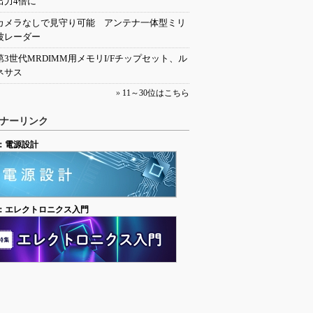
出力4倍に
カメラなしで見守り可能 アンテナ一体型ミリ
波レーダー
第3世代MRDIMM用メモリI/Fチップセット、ル
ネサス
»
11～30位はこちら
ナーリンク
：電源設計
：エレクトロニクス入門