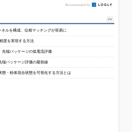
Recommended by
PR
チャンネルを構成、位相マッチングが容易に
の精度を実現する方法
 先端パッケージの低電流評価
先端パッケージ評価の最前線
状態・粉体混合状態を可視化する方法とは