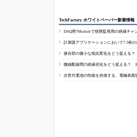
TechFactory ホワイトペーパー新着情報
DAQ用?Moduleで状態監視用の絶縁
計測器アプリケーションにおいて7.5桁
接合部の微小な抵抗変化をどう捉える？
微細配線間の絶縁劣化をどう捉える？ 
次世代電池の性能を担保する、電極表面