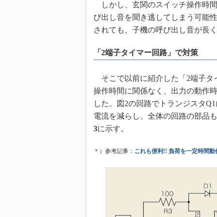
しかし、玄関のスイッチ操作時間
めざせ高効率！ モーター
び出し音を聞き逃してしまう可能
座
されても、子機の呼び出し音が長
Bluetooth mesh入門
「SPICEの仕組みとその
「2端子タイマー回路」で対策
最新記事一覧
計測器メーカーから見た5
そこで以前に紹介した「2端子タ
USB Type-Cの登場で評
操作時間に関係なく、出力の動作
う変わる？
した。図2の回路でトランジスタQ
IoT時代の無線規格を知る【
電流を減らし、全体の回路の部品
編】
3
に示す。
IoT時代の無線規格を知る【
編】
＊）参考記事：
これも便利!! 負荷を一定時間