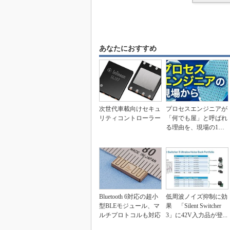
あなたにおすすめ
次世代車載向けセキュ
プロセスエンジニアが
リティコントローラー
「何でも屋」と呼ばれ
る理由を、現場の1日
から解き明かす
Bluetooth 6対応の超小
低周波ノイズ抑制に効
型BLEモジュール、マ
果 「Silent Switcher
ルチプロトコルも対応
3」に42V入力品が登...