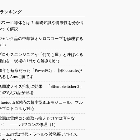
ランキング
パワー半導体とは？ 基礎知識や将来性を分かり
やすく解説
ジャンク品の中華製オシロスコープを修理する
（1）
プロセスエンジニアが「何でも屋」と呼ばれる
理由を、現場の1日から解き明かす
20年と短命だった「PowerPC」、旧Freescaleが
粘るもArmに勝てず
低周波ノイズ抑制に効果 「Silent Switcher 3」
に42V入力品が登場
Bluetooth 6対応の超小型BLEモジュール、マル
チプロトコルも対応
電源は電解コン総取っ換えだけでは直らな
い！ ―― パワコンの修理（1）
ロームの第2世代テラヘルツ波発振デバイス、