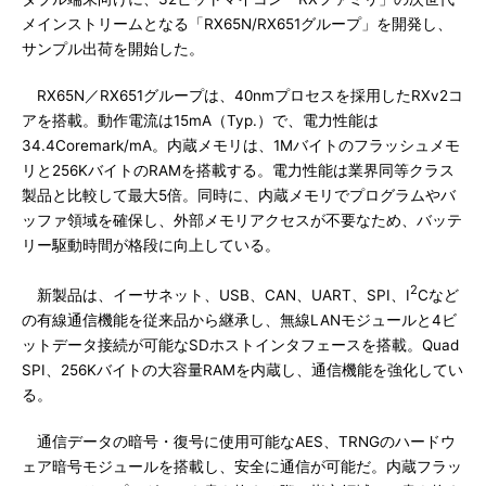
メインストリームとなる「RX65N/RX651グループ」を開発し、
サンプル出荷を開始した。
RX65N／RX651グループは、40nmプロセスを採用したRXv2コ
アを搭載。動作電流は15mA（Typ.）で、電力性能は
34.4Coremark/mA。内蔵メモリは、1Mバイトのフラッシュメモ
リと256KバイトのRAMを搭載する。電力性能は業界同等クラス
製品と比較して最大5倍。同時に、内蔵メモリでプログラムやバ
ッファ領域を確保し、外部メモリアクセスが不要なため、バッテ
リー駆動時間が格段に向上している。
2
新製品は、イーサネット、USB、CAN、UART、SPI、I
Cなど
の有線通信機能を従来品から継承し、無線LANモジュールと4ビ
ットデータ接続が可能なSDホストインタフェースを搭載。Quad
SPI、256Kバイトの大容量RAMを内蔵し、通信機能を強化してい
る。
通信データの暗号・復号に使用可能なAES、TRNGのハードウ
ェア暗号モジュールを搭載し、安全に通信が可能だ。内蔵フラッ