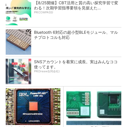
【8/25開催】CBT活用と質の高い探究学習で変
わる！次期学習指導要領を見据えた...
PR(COMPASS)
Bluetooth 6対応の超小型BLEモジュール、マル
チプロトコルも対応
SNSアカウントを着実に成長。実はみんなココ
使ってます。
PR(Dreaw合同会社)