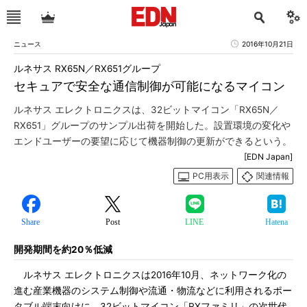
ニュース
2016年10月21日
ルネサス RX65N／RX651グループ
セキュアで安全な通信制御が可能になるマイコン
ルネサス エレクトロニクスは、32ビットマイコン「RX65N／
RX651」グループのサンプル出荷を開始した。設置環境の変化や
エンドユーザーの要望に応じて機器制御の更新ができるという。
[EDN Japan]
PC用表示
関連情報
Share
Post
LINE
Hatena
開発期間を約20％低減
ルネサス エレクトロニクスは2016年10月、ネットワーク化の
進む産業機器のシステム制御や流通・物流などに利用されるポー
タブル端末向けに、32ビットマイコン「RXファミリ」の次世代