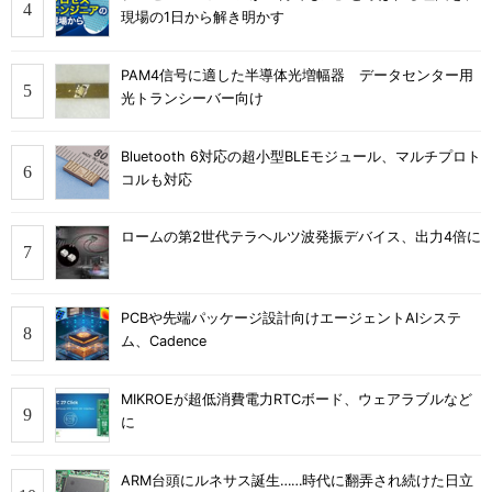
現場の1日から解き明かす
PAM4信号に適した半導体光増幅器 データセンター用
光トランシーバー向け
Bluetooth 6対応の超小型BLEモジュール、マルチプロト
コルも対応
ロームの第2世代テラヘルツ波発振デバイス、出力4倍に
PCBや先端パッケージ設計向けエージェントAIシステ
ム、Cadence
MIKROEが超低消費電力RTCボード、ウェアラブルなど
に
ARM台頭にルネサス誕生……時代に翻弄され続けた日立