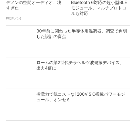
デノンの空間オーディオ、凄
Bluetooth 6対応の超小型BLE
すぎた
モジュール、マルチプロトコ
ルも対応
PR(デノン)
30年前に関わった半導体用温調器、調査で判明
した設計の盲点
ロームの第2世代テラヘルツ波発振デバイス、
出力4倍に
省電力で低コストな1200V SiC搭載パワーモジ
ュール、オンセミ