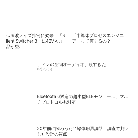
低周波ノイズ抑制に効果 「S
「半導体プロセスエンジニ
ilent Switcher 3」に42V入力
ア」って何するの？
品が登...
デノンの空間オーディオ、凄すぎた
PR(デノン)
Bluetooth 6対応の超小型BLEモジュール、マル
チプロトコルも対応
30年前に関わった半導体用温調器、調査で判明
した設計の盲点