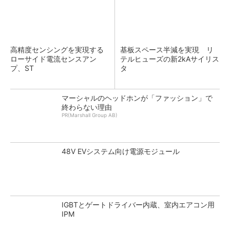
高精度センシングを実現する
基板スペース半減を実現 リ
ローサイド電流センスアン
テルヒューズの新2kAサイリス
プ、ST
タ
マーシャルのヘッドホンが「ファッション」で
終わらない理由
PR(Marshall Group AB)
48V EVシステム向け電源モジュール
IGBTとゲートドライバー内蔵、室内エアコン用
IPM