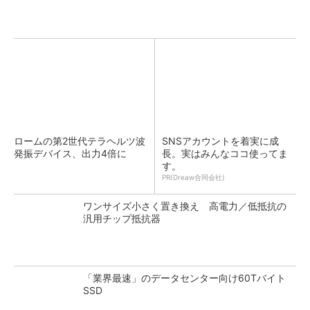
ロームの第2世代テラヘルツ波
SNSアカウントを着実に成
発振デバイス、出力4倍に
長。実はみんなココ使ってま
す。
PR(Dreaw合同会社)
ワンサイズ小さく置き換え 高電力／低抵抗の
汎用チップ抵抗器
「業界最速」のデータセンター向け60Tバイト
SSD