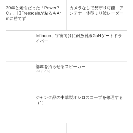
20年と短命だった「PowerP
カメラなしで見守り可能 ア
C」、旧Freescaleが粘るもAr
ンテナ一体型ミリ波レーダー
mに勝てず
Infineon、宇宙向けに耐放射線GaNゲートドラ
イバー
部屋を沼らせるスピーカー
PR(デノン)
ジャンク品の中華製オシロスコープを修理する
（1）