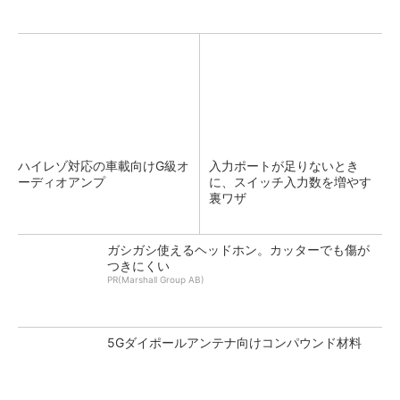
ハイレゾ対応の車載向けG級オ
入力ポートが足りないとき
ーディオアンプ
に、スイッチ入力数を増やす
裏ワザ
ガシガシ使えるヘッドホン。カッターでも傷が
つきにくい
PR(Marshall Group AB)
5Gダイポールアンテナ向けコンパウンド材料