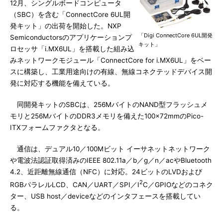
12月、シングルボードコンピュータ
（SBC）を含む「ConnectCore 6UL開
発キット」の出荷を開始した。NXP
「Digi ConnectCore 6UL開発
Semiconductorsのアプリケーションプ
キット」
ロセッサ「i.MX6UL」を搭載した組み込
みネットワークモジュール「ConnectCore for i.MX6UL」をベー
スに構築し、工業用途向けの有線、無線コネクテッドデバイス開
発に対応する機能を備えている。
同開発キットのSBCは、256MバイトのNAND型フラッシュメ
モリと256MバイトのDDR3メモリを備えた100×72mmのPico-
ITXフォームファクタとなる。
通信は、デュアル10／100Mビット イーサネットネットワーク
や電波法認証取得済みのIEEE 802.11a／b／g／n／acやBluetooth
4.2、近距離無線通信（NFC）に対応。24ビットのLVDおよび
2
RGBパラレルLCD、CAN／UART／SPI／I
C／GPIOなどのコネク
ター、USB host／deviceなどのインタフェースを搭載してい
る。