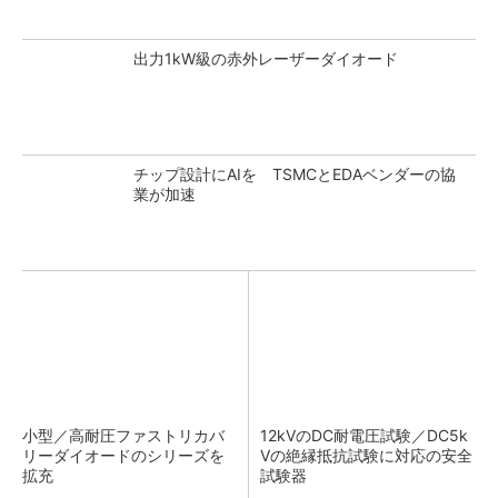
出力1kW級の赤外レーザーダイオード
チップ設計にAIを TSMCとEDAベンダーの協
業が加速
小型／高耐圧ファストリカバ
12kVのDC耐電圧試験／DC5k
リーダイオードのシリーズを
Vの絶縁抵抗試験に対応の安全
拡充
試験器