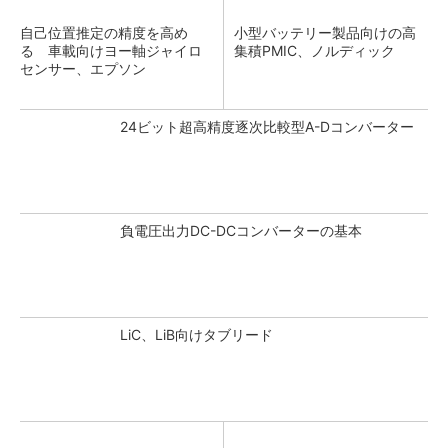
自己位置推定の精度を高め
小型バッテリー製品向けの高
る 車載向けヨー軸ジャイロ
集積PMIC、ノルディック
センサー、エプソン
24ビット超高精度逐次比較型A-Dコンバーター
負電圧出力DC-DCコンバーターの基本
LiC、LiB向けタブリード