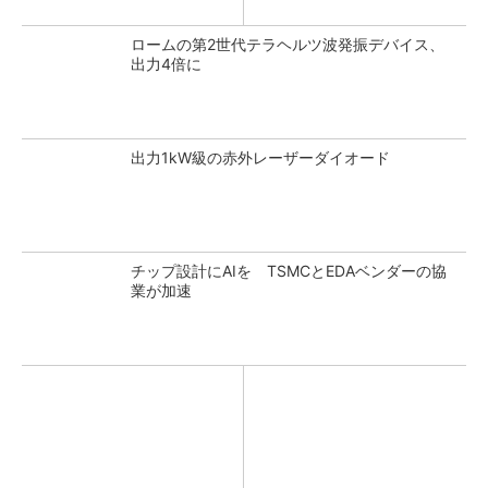
ロームの第2世代テラヘルツ波発振デバイス、
出力4倍に
出力1kW級の赤外レーザーダイオード
チップ設計にAIを TSMCとEDAベンダーの協
業が加速