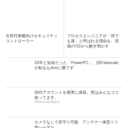
次世代車載向けセキュリティ
プロセスエンジニアが「何で
コントローラー
も屋」と呼ばれる理由を、現
場の1日から解き明かす
20年と短命だった「PowerPC」、旧Freescale
が粘るもArmに勝てず
SNSアカウントを着実に成長。実はみんなココ
使ってます。
PR(Dreaw合同会社)
カメラなしで見守り可能 アンテナ一体型ミリ
波レーダー