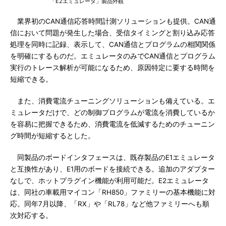
「E2エミュレータ」製品外観
業界初のCAN通信応答時間計測ソリューションも提供。CAN通
信において問題が発生した場合、受信タイミングと割り込み応答
処理を同時に記録、表示して、CAN通信とプログラムの相関関係
を明確にするものだ。エミュレータのみでCAN通信とプログラム
実行のトレース解析が可能になるため、原因特定に要する時間を
短縮できる。
また、消費電流チューニングソリューションも備えている。エ
ミュレータだけで、どの制御プログラムが電流を消費しているか
を容易に把握できるため、消費電流を低減するためのチューニン
グ時間が短縮するとした。
同製品のボードインタフェースは、既存製品のE1エミュレータ
と互換性があり、E1用のボードを接続できる。追加のアダプター
なしで、ホットプラグイン機能が利用可能だ。E2エミュレータ
は、同社の車載用マイコン「RH850」ファミリーの基本機能に対
応。同年7月以降、「RX」や「RL78」など他ファミリーへも順
次対応する。