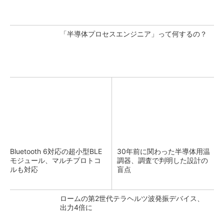
「半導体プロセスエンジニア」って何するの？
Bluetooth 6対応の超小型BLE
30年前に関わった半導体用温
モジュール、マルチプロトコ
調器、調査で判明した設計の
ルも対応
盲点
ロームの第2世代テラヘルツ波発振デバイス、
出力4倍に