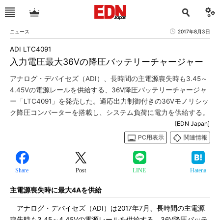
ニュース
2017年8月3日
ADI LTC4091
入力電圧最大36Vの降圧バッテリーチャージャー
アナログ・デバイセズ（ADI）、長時間の主電源喪失時も3.45～
4.45Vの電源レールを供給する、36V降圧バッテリーチャージャ
ー「LTC4091」を発売した。適応出力制御付きの36Vモノリシッ
ク降圧コンバーターを搭載し、システム負荷に電力を供給する。
[EDN Japan]
PC用表示
関連情報
Share
Post
LINE
Hatena
主電源喪失時に最大4Aを供給
アナログ・デバイセズ（ADI）は2017年7月、長時間の主電源
喪失時も3.45～4.45Vの電源レールを供給する、36V降圧バッテ