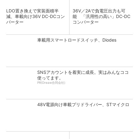
LDO置き換えで実装面積半
36V／2Aで負電圧出力も可
減、車載向け36V DC-DCコン
能 「汎用性の高い」DC-DC
バーター
コンバーター
車載用スマートロードスイッチ、Diodes
SNSアカウントを着実に成長。実はみんなココ
使ってます。
PR(Dreaw合同会社)
48V電源向け車載プリドライバー、STマイクロ