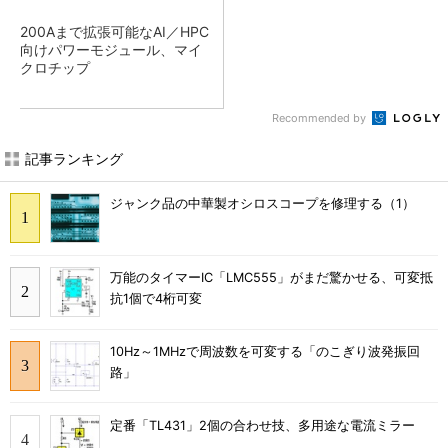
200Aまで拡張可能なAI／HPC
向けパワーモジュール、マイ
クロチップ
Recommended by
記事ランキング
ジャンク品の中華製オシロスコープを修理する（1）
万能のタイマーIC「LMC555」がまだ驚かせる、可変抵
抗1個で4桁可変
10Hz～1MHzで周波数を可変する「のこぎり波発振回
路」
定番「TL431」2個の合わせ技、多用途な電流ミラー