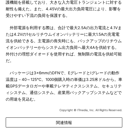
護機能を搭載しており、大きな入力電圧トランジェントに対する
耐性も備えた。また、4.45Vの最大出力負荷電圧により、影響を
受けやすい下流の負荷を保護する。
外部電源を利用する際は、合計で最大2.5Aの出力電流と4.1Vま
たは4.2Vの1セルリチウムイオンバッテリーに最大1.5Aの充電電
流を供給できる。主電源の喪失時にも、バックアップのリチウム
イオンバッテリーからシステム出力負荷へ最大4Aを供給する。
外付けの理想ダイオードを使用すれば、無制限の電流を供給可能
だ。
パッケージは3×6mmのDFNで、EグレードとIグレードの動作
温度は－40～125℃。1000個購入時の単価は3.25米ドルから。車
載GPSデータロガーや車載テレマティクスシステム、セキュリテ
ィシステム、通信システム、産業用バックアップシステムなどで
の用途を見込む。
Copyright © ITmedia, Inc. All Rights Reserved.
関連情報