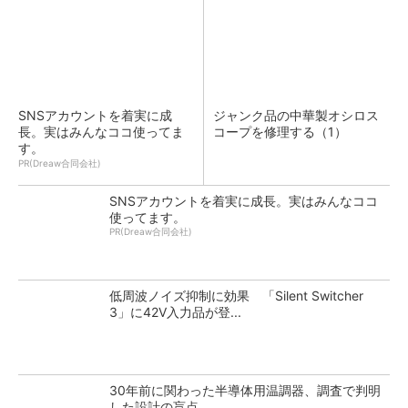
SNSアカウントを着実に成
ジャンク品の中華製オシロス
長。実はみんなココ使ってま
コープを修理する（1）
す。
PR(Dreaw合同会社)
SNSアカウントを着実に成長。実はみんなココ
使ってます。
PR(Dreaw合同会社)
低周波ノイズ抑制に効果 「Silent Switcher
3」に42V入力品が登...
30年前に関わった半導体用温調器、調査で判明
した設計の盲点