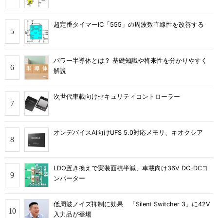
超定番タイマーIC「555」の周波数直線性を改善する
パワー半導体とは？ 基礎知識や将来性を分かりやすく
解説
次世代車載向けセキュリティコントローラー
オンデバイスAI向けUFS 5.0対応メモリ、キオクシア
LDO置き換えで実装面積半減、車載向け36V DC-DCコ
ンバーター
低周波ノイズ抑制に効果 「Silent Switcher 3」に42V
入力品が登場