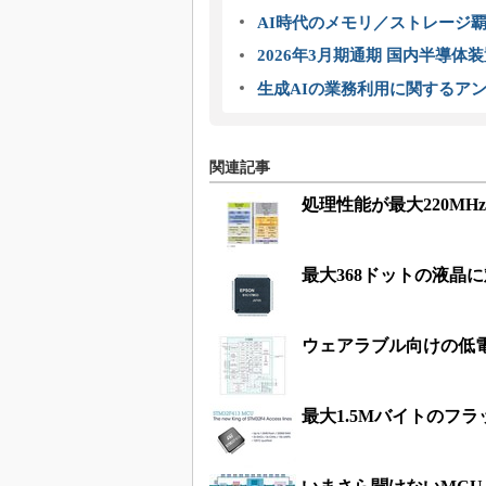
AI時代のメモリ／ストレージ覇
2026年3月期通期 国内半導体
生成AIの業務利用に関するアン
関連記事
処理性能が最大220MHzの
最大368ドットの液晶
ウェアラブル向けの低電力
最大1.5Mバイトのフ