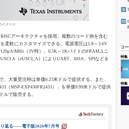
」のイメージ
トRISCアーキテクチャを採用。複数のコード例を含む
を柔軟にカスタマイズできる。電源電圧は1.8～3.6V
コー
μA/MHz（3V時）。0.5K～1KバイトのFRAMユニ
特集
 A（eUSCI_A）によりUART、IrDA、SPIなどを
ルで、大量受注時は単価0.25米ドルで提供する。また、
特集
2433（MSP-EXP430FR2433）」を単価9.99米ドルで提供
0米ドルで販売する。
り返る――電子版2026年7月号