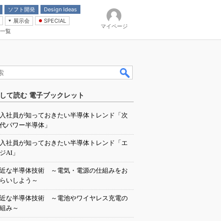
ソフト開発
Design Ideas
展示会
SPECIAL
マイページ
一覧
「電源技術」
イバ
して読む 電子ブックレット
入社員が知っておきたい半導体トレンド「次
代パワー半導体」
入社員が知っておきたい半導体トレンド「エ
ジAI」
近な半導体技術 ～電気・電源の仕組みをお
らいしよう～
近な半導体技術 ～電池やワイヤレス充電の
組み～