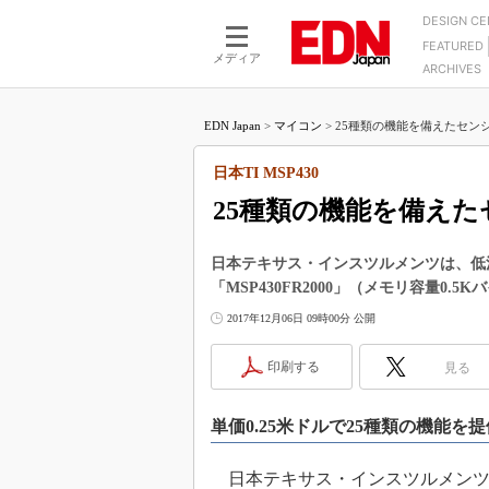
DESIGN C
FEATURED
モーター
LSI
メディア
ARCHIVES
電源設計
マイコン
プロセスエンジニアの現
カーボンニュートラルへの挑戦
FPGA
EDN Japan
>
マイコン
>
25種類の機能を備えたセンシ
マイクロプロセッサ懐古
IoT×製造業
中堅技術者に贈る電子部品
日本TI MSP430
つながるクルマ
用講座
25種類の機能を備え
エレクトロニクス入門
たった2つの式で始めるDC
バーターの設計
5G（EE Times Japan）
DC-DCコンバーター活用
日本テキサス・インスツルメンツは、低消費
医療エレ（EE Times Japan）
「MSP430FR2000」（メモリ容量0.5
Wired, Weird
製品解剖（EE Times Japan）
2017年12月06日 09時00分 公開
マイコン講座
Q&Aで学ぶマイコン講座
印刷する
見る
高速シリアル伝送技術講
単価0.25米ドルで25種類の機能を提
記録計／データロガーの
アナログ設計のきほん／A
日本テキサス・インスツルメンツは
ズ編