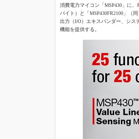
消費電力マイコン「MSP430」に、単価
めざせ高効率！ モーター
座
バイト）と「MSP430FR2100
出力（I/O）エキスパンダー、シス
Bluetooth mesh入門
機能を提供する。
「SPICEの仕組みとその
最新記事一覧
計測器メーカーから見た5
USB Type-Cの登場で評
う変わる？
IoT時代の無線規格を知る【
編】
IoT時代の無線規格を知る【
編】