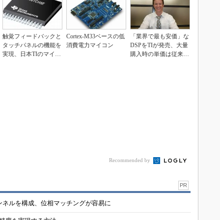
触覚フィードバックと
Cortex-M33ベースの低
「業界で最も安価」な
タッチパネルの機能を
消費電力マイコン
DSPをTIが発売、大量
実現、日本TIのマイコ
購入時の単価は従来品
ン
の半額以下
Recommended by
PR
チャンネルを構成、位相マッチングが容易に