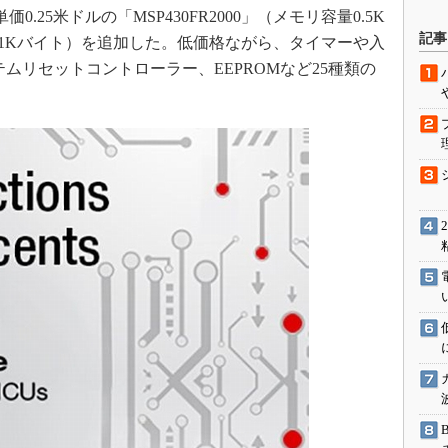
0.25米ドルの「MSP430FR2000」（メモリ容量0.5K
駆動入門講
記事
」（同1Kバイト）を追加した。低価格ながら、タイマーや入
テムリセットコントローラー、EEPROMなど25種類の
活用設計」
G
価試験はど
Thread
Z-Wave