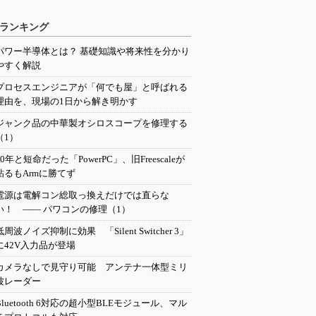
ランキング
パワー半導体とは？ 基礎知識や将来性を分かり
やすく解説
プロセスエンジニアが「何でも屋」と呼ばれる
理由を、現場の1日から解き明かす
ジャンク品の中華製オシロスコープを修理する
（1）
20年と短命だった「PowerPC」、旧Freescaleが
粘るもArmに勝てず
電源は電解コン総取っ換えだけでは直らな
い！ ―― パワコンの修理（1）
低周波ノイズ抑制に効果 「Silent Switcher 3」
に42V入力品が登場
カメラなしで見守り可能 アンテナ一体型ミリ
波レーダー
Bluetooth 6対応の超小型BLEモジュール、マル