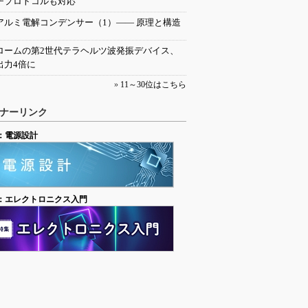
チプロトコルも対応
アルミ電解コンデンサー（1）―― 原理と構造
ロームの第2世代テラヘルツ波発振デバイス、
出力4倍に
»
11～30位はこちら
ナーリンク
：電源設計
：エレクトロニクス入門