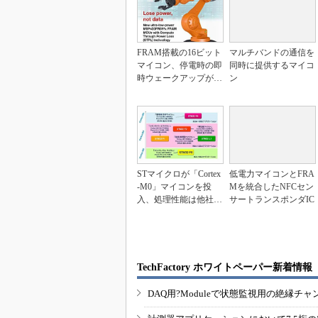
FRAM搭載の16ビット
マルチバンドの通信を
マイコン、停電時の即
同時に提供するマイコ
時ウェークアップが可
ン
能
STマイクロが「Cortex
低電力マイコンとFRA
-M0」マイコンを投
Mを統合したNFCセン
入、処理性能は他社16
サートランスポンダIC
ビット品の...
TechFactory ホワイトペーパー新着情報
DAQ用?Moduleで状態監視用の絶縁