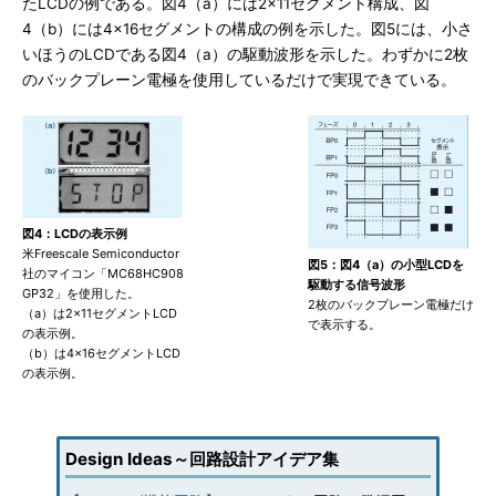
たLCDの例である。図4（a）には2×11セグメント構成、図
4（b）には4×16セグメントの構成の例を示した。図5には、小さ
いほうのLCDである図4（a）の駆動波形を示した。わずかに2枚
のバックプレーン電極を使用しているだけで実現できている。
図4：LCDの表示例
米Freescale Semiconductor
図5：図4（a）の小型LCDを
社のマイコン「MC68HC908
駆動する信号波形
GP32」を使用した。
2枚のバックプレーン電極だけ
（a）は2×11セグメントLCD
で表示する。
の表示例。
（b）は4×16セグメントLCD
の表示例。
Design Ideas～回路設計アイデア集