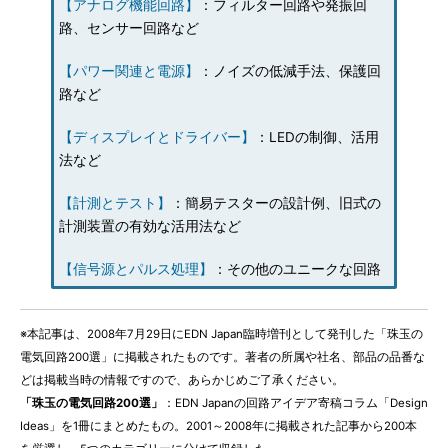
【アナログ機能回路】
：フィルター回路や発振回
路、センサー回路など
【パワー関連と電源】
：ノイズの低減手法、保護回
路など
【ディスプレイとドライバー】
：LEDの制御、活用
法など
【計測とテスト】
：簡易テスターの設計例、旧式の
計測装置の有効な活用法など
【信号源とパルス処理】
：その他のユニークな回路
※本記事は、2008年7月29日にEDN Japan臨時増刊として発刊した「珠玉の
電気回路200選」に掲載されたものです。著者の所属や社名、部品の品番な
どは掲載当時の情報ですので、あらかじめご了承ください。
「珠玉の電気回路200選」
：EDN Japanの回路アイデア寄稿コラム「Design
Ideas」を1冊にまとめたもの。2001～2008年に掲載された記事から200本