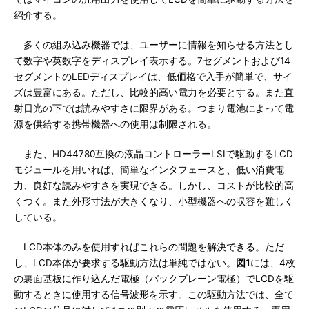
紹介する。
多くの組み込み機器では、ユーザーに情報を知らせる方法とし
て数字や英数字をディスプレイ表示する。7セグメントおよび14
セグメントのLEDディスプレイは、低価格で入手が簡単で、サイ
ズは豊富にある。ただし、比較的高い電力を必要とする。また直
射日光の下では読みやすさに限界がある。つまり電池によって電
源を供給する携帯機器への使用は制限される。
また、HD44780互換の液晶コントローラーLSIで駆動するLCD
モジュールを用いれば、簡単なインタフェースと、低い消費電
力、良好な読みやすさを実現できる。しかし、コストが比較的高
くつく。また外形寸法が大きくなり、小型機器への収容を難しく
している。
LCD本体のみを使用すればこれらの問題を解決できる。ただ
し、LCD本体が要求する駆動方法は単純ではない。
図1
には、4枚
の裏面基板に作り込んだ電極（バックプレーン電極）でLCDを駆
動するときに使用する信号波形を示す。この駆動方法では、全て