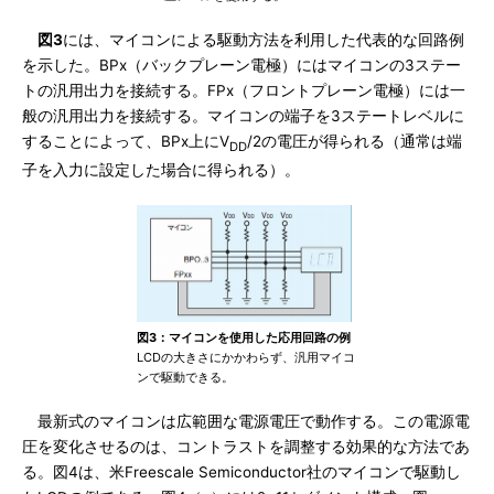
図3
には、マイコンによる駆動方法を利用した代表的な回路例
を示した。BPx（バックプレーン電極）にはマイコンの3ステー
トの汎用出力を接続する。FPx（フロントプレーン電極）には一
般の汎用出力を接続する。マイコンの端子を3ステートレベルに
することによって、BPx上にV
/2の電圧が得られる（通常は端
DD
子を入力に設定した場合に得られる）。
図3：マイコンを使用した応用回路の例
LCDの大きさにかかわらず、汎用マイコ
ンで駆動できる。
最新式のマイコンは広範囲な電源電圧で動作する。この電源電
圧を変化させるのは、コントラストを調整する効果的な方法であ
る。図4は、米Freescale Semiconductor社のマイコンで駆動し