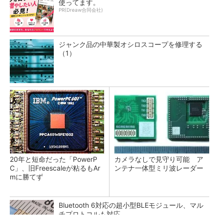
使ってます。
PR(Dreaw合同会社)
ジャンク品の中華製オシロスコープを修理する
（1）
20年と短命だった「PowerP
カメラなしで見守り可能 ア
C」、旧Freescaleが粘るもAr
ンテナ一体型ミリ波レーダー
mに勝てず
Bluetooth 6対応の超小型BLEモジュール、マル
チプロトコルも対応