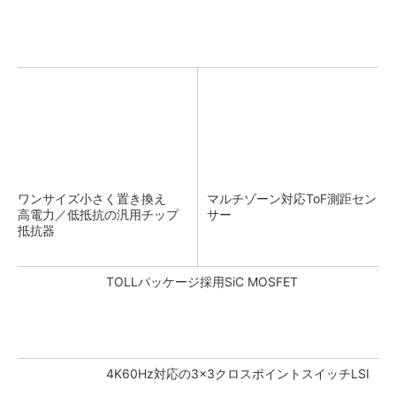
ワンサイズ小さく置き換え
マルチゾーン対応ToF測距セン
高電力／低抵抗の汎用チップ
サー
抵抗器
TOLLパッケージ採用SiC MOSFET
4K60Hz対応の3×3クロスポイントスイッチLSI