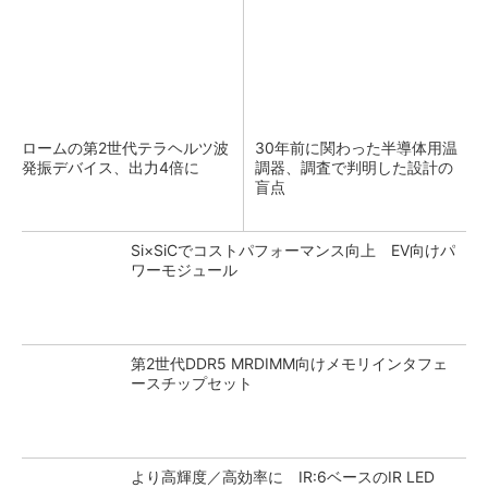
ロームの第2世代テラヘルツ波
30年前に関わった半導体用温
発振デバイス、出力4倍に
調器、調査で判明した設計の
盲点
Si×SiCでコストパフォーマンス向上 EV向けパ
ワーモジュール
第2世代DDR5 MRDIMM向けメモリインタフェ
ースチップセット
より高輝度／高効率に IR:6ベースのIR LED