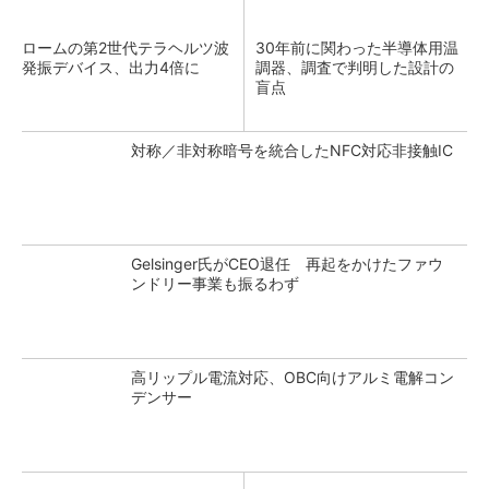
ロームの第2世代テラヘルツ波
30年前に関わった半導体用温
発振デバイス、出力4倍に
調器、調査で判明した設計の
盲点
対称／非対称暗号を統合したNFC対応非接触IC
Gelsinger氏がCEO退任 再起をかけたファウ
ンドリー事業も振るわず
高リップル電流対応、OBC向けアルミ電解コン
デンサー