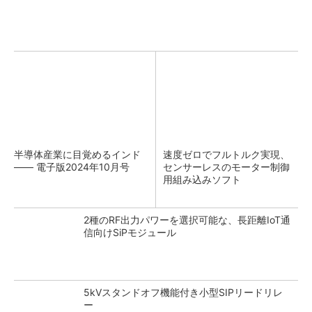
半導体産業に目覚めるインド
速度ゼロでフルトルク実現、
―― 電子版2024年10月号
センサーレスのモーター制御
用組み込みソフト
2種のRF出力パワーを選択可能な、長距離IoT通
信向けSiPモジュール
5kVスタンドオフ機能付き小型SIPリードリレ
ー