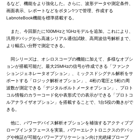
るなど、機能をより強化した。さらに、波形データや測定条件、
画面表示、レポートなどをボタン1つで管理、作成する
LabnoteBook機能を標準搭載する。
また、今回新たに100MHzと1GHzモデルを追加。これにより、
汎用デバッグから高速シリアル通信試験、高周波信号解析まで、
より幅広い分野で測定できる。
同シリーズは、オシロスコープの機能に加えて、多様なオプシ
ョンが搭載可能だ。最大25MHzの信号が作成できる「ファンク
ションジェネレータオプション」、ミックスドシグナル解析をサ
ポートする「ロジック解析オプション」、4桁の電圧と5桁の周
波数が測定できる「デジタルボルトメータオプション」、プロト
コル情報のカラーコード化や表形式での表示ができる「プロトコ
ルアナライザオプション」を搭載することで、1台5役の働きがで
きる。
他に、パワーデバイス解析オプションを補強するアクティブプ
ローブインタフェースを実装。パワーエレクトロニクスのデバッ
グや検証が可能なパワーアプリケーション向け光絶縁プローブ