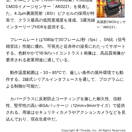
CMOSイメージセンサー「AR0221」を発表し
た。4.2μm裏面照射（BSI）ピクセルの採用が特
長で、クラス最高の低照度感度を達成。3露光線
高感度CMOSセンサ
インターリーブHDRを提供する。
ー「AR0221」
フレームレートは1080pで30フレーム/秒（fps）。SN比（信号
雑音比）性能に優れ、可視光と近赤外の波長にわたってサポート
する。色鮮やかで16:9のハイコントラスト画像は、高品質画像が
要求される産業用途に適している。
動作温度範囲は－30～85℃で、厳しい条件の屋外環境でも動
作する。2線式シリアルインタフェースを通して、プログラムに
よる制御が可能だ。
カバーグラスに反射防止コーティングを施した耐久性、信頼
性、堅牢性の高いiBGAパッケージ（12mm×9mmサイズ）で提供
される。用途はセキュリティカメラやアクションカメラなどを見
込んでおり、現在生産中だ。
Copyright © ITmedia, Inc. All Rights Reserved.