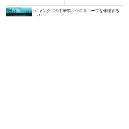
ジャンク品の中華製オシロスコープを修理する
（1）
低周波ノイズ抑制に効果 「Silent Switcher
3」に42V入力品が登...
「半導体プロセスエンジニア」って何するの？