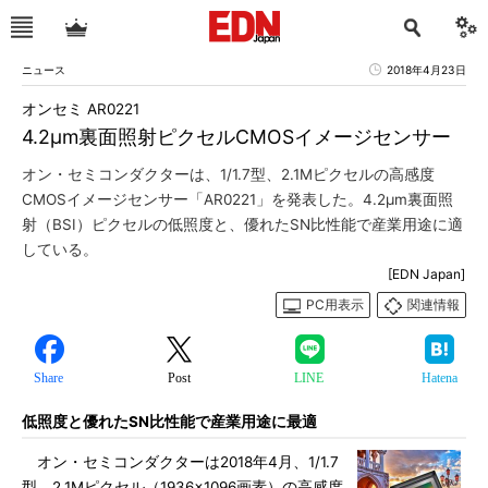
ニュース
2018年4月23日
オンセミ AR0221
4.2μm裏面照射ピクセルCMOSイメージセンサー
オン・セミコンダクターは、1/1.7型、2.1Mピクセルの高感度
CMOSイメージセンサー「AR0221」を発表した。4.2μm裏面照
射（BSI）ピクセルの低照度と、優れたSN比性能で産業用途に適
している。
[EDN Japan]
PC用表示
関連情報
Share
Post
LINE
Hatena
低照度と優れたSN比性能で産業用途に最適
オン・セミコンダクターは2018年4月、1/1.7
型、2.1Mピクセル（1936×1096画素）の高感度