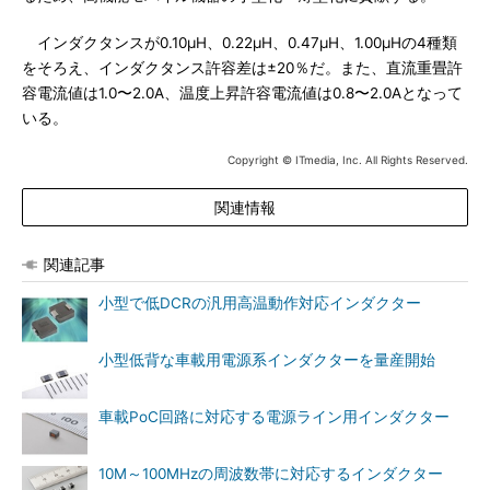
インダクタンスが0.10μH、0.22μH、0.47μH、1.00μHの4種類
をそろえ、インダクタンス許容差は±20％だ。また、直流重畳許
容電流値は1.0〜2.0A、温度上昇許容電流値は0.8〜2.0Aとなって
いる。
Copyright © ITmedia, Inc. All Rights Reserved.
関連情報
関連記事
小型で低DCRの汎用高温動作対応インダクター
小型低背な車載用電源系インダクターを量産開始
車載PoC回路に対応する電源ライン用インダクター
10M～100MHzの周波数帯に対応するインダクター