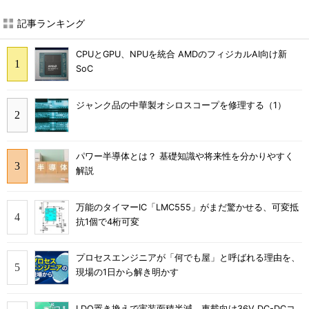
記事ランキング
CPUとGPU、NPUを統合 AMDのフィジカルAI向け新
SoC
ジャンク品の中華製オシロスコープを修理する（1）
パワー半導体とは？ 基礎知識や将来性を分かりやすく
解説
万能のタイマーIC「LMC555」がまだ驚かせる、可変抵
抗1個で4桁可変
プロセスエンジニアが「何でも屋」と呼ばれる理由を、
現場の1日から解き明かす
LDO置き換えで実装面積半減、車載向け36V DC-DCコ