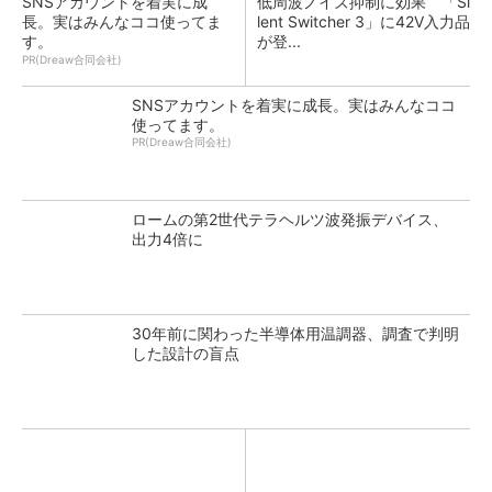
SNSアカウントを着実に成
低周波ノイズ抑制に効果 「Si
長。実はみんなココ使ってま
lent Switcher 3」に42V入力品
す。
が登...
PR(Dreaw合同会社)
SNSアカウントを着実に成長。実はみんなココ
使ってます。
PR(Dreaw合同会社)
ロームの第2世代テラヘルツ波発振デバイス、
出力4倍に
30年前に関わった半導体用温調器、調査で判明
した設計の盲点