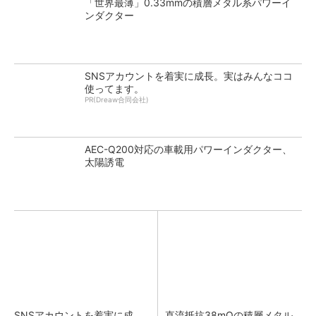
「世界最薄」0.33mmの積層メタル系パワーイ
ンダクター
SNSアカウントを着実に成長。実はみんなココ
使ってます。
PR(Dreaw合同会社)
AEC-Q200対応の車載用パワーインダクター、
太陽誘電
SNSアカウントを着実に成
直流抵抗38mΩの積層メタル