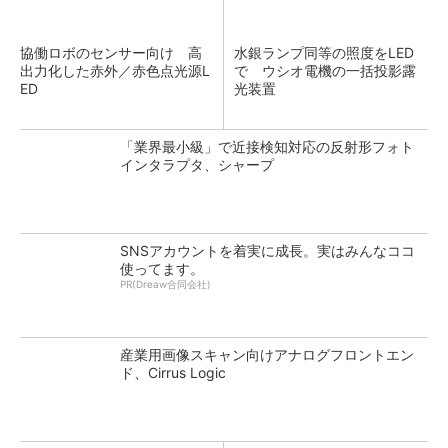
協働ロボのセンサー向け 高
水銀ランプ同等の照度をLED
出力化した赤外／赤色点光源L
で ウシオ電機の一括投影露
ED
光装置
「業界最小級」で近接検知対応の反射形フォト
インタラプタ、シャープ
SNSアカウントを着実に成長。実はみんなココ
使ってます。
PR(Dreaw合同会社)
産業用画像スキャン向けアナログフロントエン
ド、Cirrus Logic