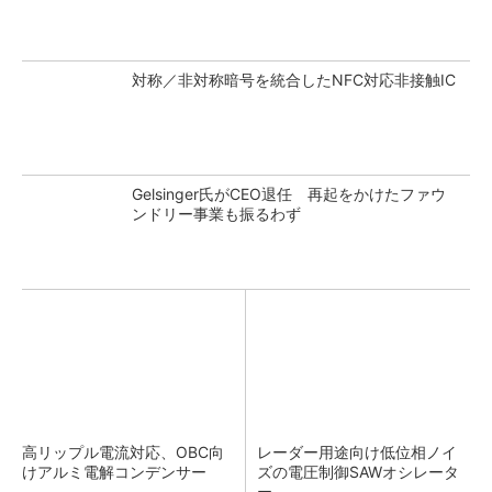
対称／非対称暗号を統合したNFC対応非接触IC
Gelsinger氏がCEO退任 再起をかけたファウ
ンドリー事業も振るわず
高リップル電流対応、OBC向
レーダー用途向け低位相ノイ
けアルミ電解コンデンサー
ズの電圧制御SAWオシレータ
ー