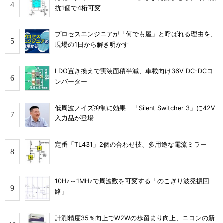
抗1個で4桁可変
プロセスエンジニアが「何でも屋」と呼ばれる理由を、
現場の1日から解き明かす
LDO置き換えで実装面積半減、車載向け36V DC-DCコ
ンバーター
低周波ノイズ抑制に効果 「Silent Switcher 3」に42V
入力品が登場
定番「TL431」2個の合わせ技、多用途な電流ミラー
10Hz～1MHzで周波数を可変する「のこぎり波発振回
路」
計測精度35％向上でW2Wの歩留まり向上、ニコンの新