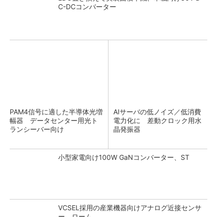
C-DCコンバーター
PAM4信号に適した半導体光増
AIサーバの低ノイズ／低消費
幅器 データセンター用光ト
電力化に 差動クロック用水
ランシーバー向け
晶発振器
小型家電向け100W GaNコンバーター、ST
VCSEL採用の産業機器向けアナログ近接センサ
ー、ローム