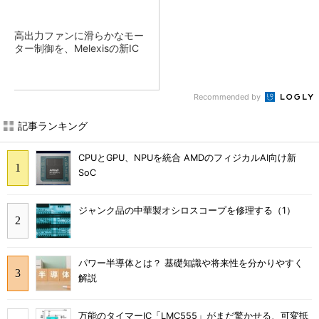
高出力ファンに滑らかなモー
ター制御を、Melexisの新IC
Recommended by
記事ランキング
CPUとGPU、NPUを統合 AMDのフィジカルAI向け新
SoC
ジャンク品の中華製オシロスコープを修理する（1）
パワー半導体とは？ 基礎知識や将来性を分かりやすく
解説
万能のタイマーIC「LMC555」がまだ驚かせる、可変抵