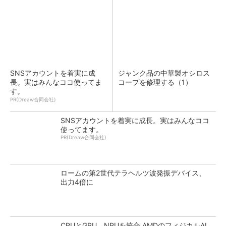
SNSアカウントを着実に成
ジャンク品の中華製オシロス
長。実はみんなココ使ってま
コープを修理する（1）
す。
PR(Dreaw合同会社)
SNSアカウントを着実に成長。実はみんなココ
使ってます。
PR(Dreaw合同会社)
ロームの第2世代テラヘルツ波発振デバイス、
出力4倍に
CPUとGPU、NPUを統合 AMDのフィジカルAI