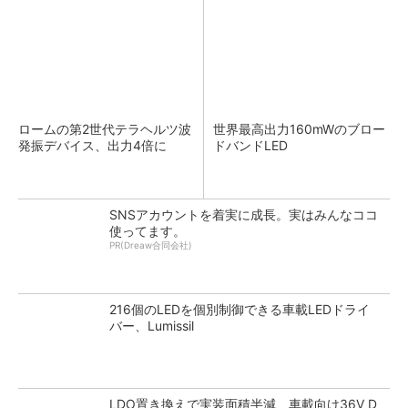
ロームの第2世代テラヘルツ波
世界最高出力160mWのブロー
発振デバイス、出力4倍に
ドバンドLED
SNSアカウントを着実に成長。実はみんなココ
使ってます。
PR(Dreaw合同会社)
216個のLEDを個別制御できる車載LEDドライ
バー、Lumissil
LDO置き換えで実装面積半減、車載向け36V D