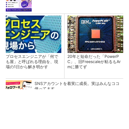
プロセスエンジニアが「何で
20年と短命だった「PowerP
も屋」と呼ばれる理由を、現
C」、旧Freescaleが粘るもAr
場の1日から解き明かす
mに勝てず
SNSアカウントを着実に成長。実はみんなココ
使ってます。
PR(Dreaw合同会社)
低周波ノイズ抑制に効果 「Silent Switcher
3」に42V入力品が登...