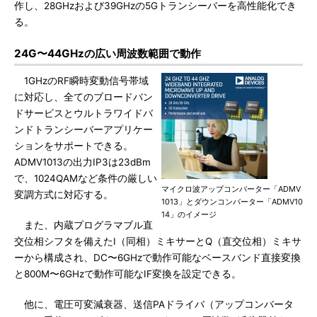
作し、28GHzおよび39GHzの5Gトランシーバーを高性能化でき
る。
24G〜44GHzの広い周波数範囲で動作
1GHzのRF瞬時変動信号帯域
に対応し、全てのブロードバン
ドサービスとウルトラワイドバ
ンドトランシーバーアプリケー
ションをサポートできる。
ADMV1013の出力IP3は23dBm
で、1024QAMなど条件の厳しい
マイクロ波アップコンバーター「ADMV
変調方式に対応する。
1013」とダウンコンバーター「ADMV10
14」のイメージ
また、内蔵プログラマブル直
交位相シフタを備えたI（同相）ミキサーとQ（直交位相）ミキサ
ーから構成され、DC〜6GHzで動作可能なベースバンド直接変換
と800M〜6GHzで動作可能なIF変換を設定できる。
他に、電圧可変減衰器、送信PAドライバ（アップコンバータ