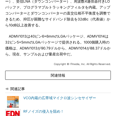
ー）、受信LNA（ダウンコンバーター）、周波数4逓倍器付きLO
バッファ、プログラマブルトラッキングフィルタを内蔵。アップ
コンバーターとダウンコンバーターの直交位相不平衡度を調整で
きるため、抑圧が困難なサイドバンド除去を32dBc（代表値）か
ら10dB以上改善する。
ADMV1013は40ピン6×6mmのLGAパッケージ、ADMV1014は
32ピン5×5mmのLGAパッケージで提供される。1000個購入時の
価格は、ADMV1013が90.79ドルから、ADMV1014が88.37ドルか
ら。現在、サンプルおよび量産出荷中だ。
Copyright © ITmedia, Inc. All Rights Reserved.
関連情報
関連記事
VCO内蔵の広帯域マイクロ波シンセサイザー
RFノイズの侵入を阻め！