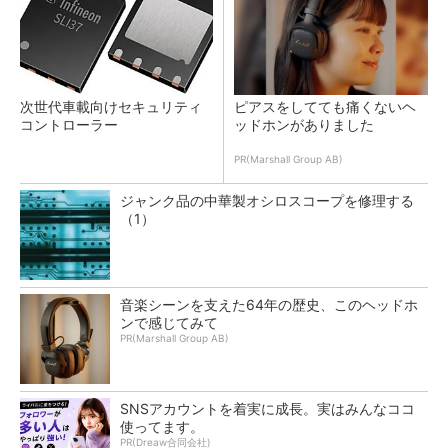
次世代車載向けセキュリティ
ピアスをしてても痛くないヘ
コントローラー
ッドホンがありました
PR(Marshall Group AB)
ジャンク品の中華製オシロスコープを修理する
（1）
音楽シーンを支えた64年の歴史、このヘッドホ
ンで感じてみて
PR(Marshall Group AB)
SNSアカウントを着実に成長。実はみんなココ
使ってます。
PR(Dreaw合同会社)