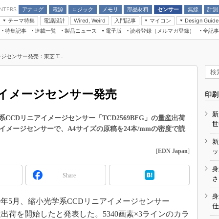
アナログ
電源
ロジック
メモリ
部品材料
センサー
無線
計測
ENTERS
テーマ特集
電源設計
入門記事
マイコン
Wired, Weird
Design Guide
アナログ機能回路
受動部品
特集記事
連載一覧
製品ニュース
電子版
読者登録（メルマガ登録）
全記事
計測機器
Microchip情報
モーター入門
マイコン講座
CEATEC
パワー関連と電源
機構部品
場から
EDN Japan×EE Times Japan統合電
EdgeTech＋
タイミングデバイス
オンデマンドセミナー
Q&Aで学ぶマイコン講座
子版
ディスプレイとドラ
センサー発売：東芝 T...
録
TECHNO-FRONTIER
マイコン入門!! 必携用語集
電子ブックレット
計測とテスト
“徹底”活
組込み/エッジコンピューティング展
信号源とパルス信号
アイメージセンサー発売
人とくるま展
印刷
/DCコン
Wired, Weird
AUTOMOTIVE WORLD
新
講座
CDリニアイメージセンサー「TCD2569BFG」の量産出荷
世
ーイメージセンサーで、A4サイズの原稿を24本/mmの密度で読
新
[
EDN Japan
]
ッ
身
Share
座
さ
基礎知識
身
9年5月、縮小光学系CCDリニアイメージセンサー
仕
DCとノイ
量産出荷を開始したと発表した。5340画素×3ラインのカラ