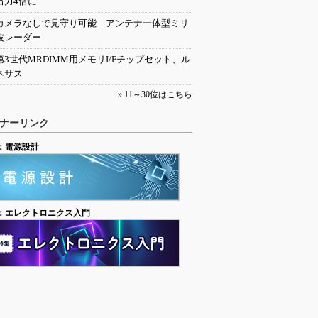
出力4倍に
カメラなしで見守り可能 アンテナ一体型ミリ
波レーダー
第3世代MRDIMM用メモリI/Fチップセット、ル
ネサス
»
11～30位はこちら
ナーリンク
：電源設計
：エレクトロニクス入門