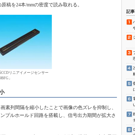
原稿を24本/mmの密度で読み取れる。
駆動入門講
記事
活用設計」
G
価試験はど
Thread
系CCDリニアイメージセンサー
9BFG」
Z-Wave
小
の各画素列間隔を縮小したことで画像の色ズレを抑制し、
サンプルホールド回路を搭載し、信号出力期間が拡大さ