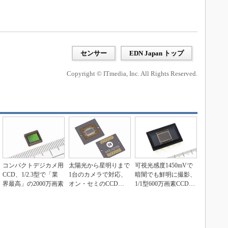
センサー
EDN Japan トップ
Copyright © ITmedia, Inc. All Rights Reserved.
コンパクトデジカメ用
太陽光から星明りまで
可視光感度1450mVで
CCD、1/2.3型で「業
1台のカメラで対応、
暗闇でも鮮明に撮影、
界最高」の2000万画素
オン・セミのCCDイ
1/1型600万画素CCDセ
メージセンサー
ンサー