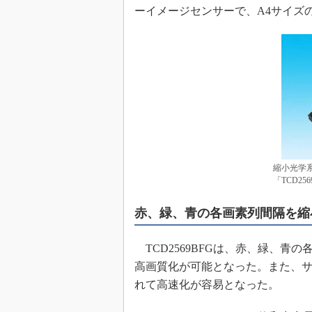
ーイメージセンサーで、A4サイズの
めざせ高効率！ モーター
座
Bluetooth mesh入門
「SPICEの仕組みとその
最新記事一覧
計測器メーカーから見た5
USB Type-Cの登場で評
う変わる？
IoT時代の無線規格を知る【
編】
縮小光学
「TCD256
IoT時代の無線規格を知る【
編】
赤、緑、青の各画素列間隔を縮
TCD2569BFGは、赤、緑、青
高画質化が可能となった。また、
れて高速化が容易となった。