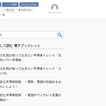
ソフト開発
Design Ideas
展示会
SPECIAL
マイページ
一覧
「電源技術」
イバ
して読む 電子ブックレット
入社員が知っておきたい半導体トレンド「次
代パワー半導体」
入社員が知っておきたい半導体トレンド「エ
ジAI」
近な半導体技術 ～電気・電源の仕組みをお
らいしよう～
近な半導体技術 ～電池やワイヤレス充電の
組み～