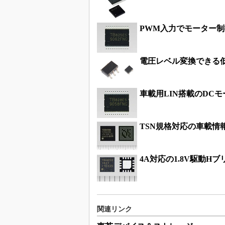
PWM入力でモーター制
電圧レベル変換できる
車載用LIN搭載のDCモ
TSN規格対応の車載情報通
4A対応の1.8V駆動H
関連リンク