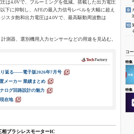
圧は4.0Vで、ブルーミングを低減。搭載した出力電圧
V以下に抑制し、AFEの最入力信号レベルを大幅に超え
ジスタ飽和出力電圧は4.0Vで、最高駆動周波数は
、計測器、選別機用入力センサーなどの用途を見込む。
コー
特集
り返る――電子版2026年7月号
装置メーカー 業績まとめ
特集
ナログ回路設計の魅力
現在地
相ブラシレスモーターIC