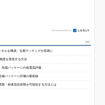
Recommended by
PR
チャンネルを構成、位相マッチングが容易に
の精度を実現する方法
 先端パッケージの低電流評価
先端パッケージ評価の最前線
状態・粉体混合状態を可視化する方法とは