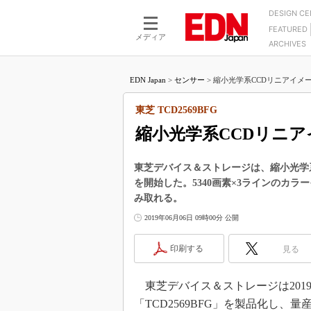
DESIGN C
FEATURED
モーター
LSI
メディア
ARCHIVES
電源設計
マイコン
プロセスエンジニアの現
カーボンニュートラルへの挑戦
FPGA
EDN Japan
>
センサー
>
縮小光学系CCDリニアイメージ
マイクロプロセッサ懐古
IoT×製造業
中堅技術者に贈る電子部品
東芝 TCD2569BFG
つながるクルマ
用講座
縮小光学系CCDリニ
エレクトロニクス入門
たった2つの式で始めるDC
バーターの設計
5G（EE Times Japan）
DC-DCコンバーター活用
東芝デバイス＆ストレージは、縮小光学系C
医療エレ（EE Times Japan）
を開始した。5340画素×3ラインのカラ
Wired, Weird
製品解剖（EE Times Japan）
み取れる。
マイコン講座
2019年06月06日 09時00分 公開
Q&Aで学ぶマイコン講座
印刷する
見る
高速シリアル伝送技術講
記録計／データロガーの
東芝デバイス＆ストレージは201
アナログ設計のきほん／A
「TCD2569BFG」を製品化し、
ズ編