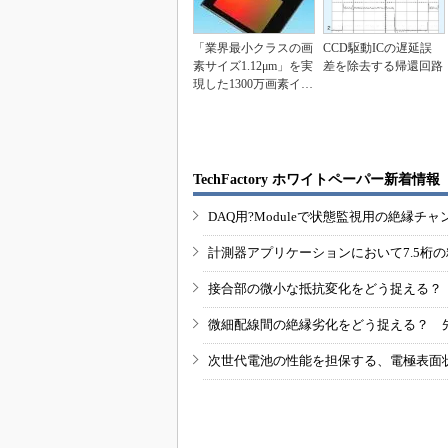
「業界最小クラスの画
CCD駆動ICの遅延誤
素サイズ1.12μm」を実
差を除去する帰還回路
現した1300万画素イメ
ージセンサ...
TechFactory ホワイトペーパー新着情報
DAQ用?Moduleで状態監視用の絶縁
計測器アプリケーションにおいて7.5桁
接合部の微小な抵抗変化をどう捉える？
微細配線間の絶縁劣化をどう捉える？ 
次世代電池の性能を担保する、電極表面