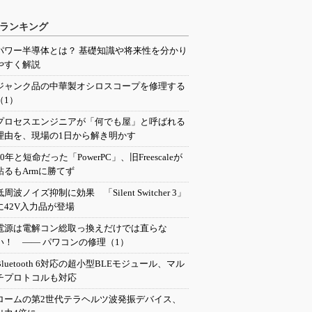
ランキング
パワー半導体とは？ 基礎知識や将来性を分かり
やすく解説
ジャンク品の中華製オシロスコープを修理する
（1）
プロセスエンジニアが「何でも屋」と呼ばれる
理由を、現場の1日から解き明かす
20年と短命だった「PowerPC」、旧Freescaleが
粘るもArmに勝てず
低周波ノイズ抑制に効果 「Silent Switcher 3」
に42V入力品が登場
電源は電解コン総取っ換えだけでは直らな
い！ ―― パワコンの修理（1）
Bluetooth 6対応の超小型BLEモジュール、マル
チプロトコルも対応
ロームの第2世代テラヘルツ波発振デバイス、