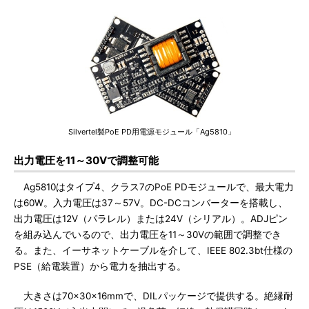
Silvertel製PoE PD用電源モジュール「Ag5810」
出力電圧を11～30Vで調整可能
Ag5810はタイプ4、クラス7のPoE PDモジュールで、最大電力
は60W。入力電圧は37～57V。DC-DCコンバーターを搭載し、
出力電圧は12V（パラレル）または24V（シリアル）。ADJピン
を組み込んでいるので、出力電圧を11～30Vの範囲で調整でき
る。また、イーサネットケーブルを介して、IEEE 802.3bt仕様の
PSE（給電装置）から電力を抽出する。
大きさは70×30×16mmで、DILパッケージで提供する。絶縁耐