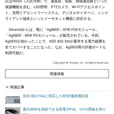
圧は1500V（入出力間）で、過負荷、短絡、熱保護回路といった
保護機能を含む。LED照明、PTZカメラ、Wi-Fiアクセスポイン
ト、玄関ドアエントリーシステム、デジタルサイネージ、シンク
ライアント端末といったイーサネット機器に対応する。
Silvertelからは、既に「Ag6800：97W PSEモジュール」
「Ag5800：85W PDモジュール」が販売されている。今回、
Ag5810が加わったことで、IEEE 802.3btが要求する電力範囲を
全てカバーすることになった。なお、Ag5810用の評価ボードも
利用可能だ。
Copyright © ITmedia, Inc. All Rights Reserved.
関連情報
関連記事
IEEE 802.11axに対応したRF評価用測定器
最大90Wを供給できる高電力PoE、IoTの用途を切り