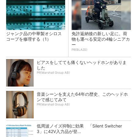
ジャンク品の中華製オシロス
免許返納後の新しい足に。荷
コープを修理する（1）
物も運べる安定の4輪シニアカ
ー
PR(BLAZE)
ピアスをしてても痛くないヘッドホンがありま
した
PR(Marshall Group AB)
音楽シーンを支えた64年の歴史、このヘッドホ
ンで感じてみて
PR(Marshall Group AB)
低周波ノイズ抑制に効果 「Silent Switcher
3」に42V入力品が登...