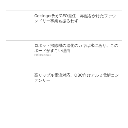
Gelsinger氏がCEO退任 再起をかけたファウ
ンドリー事業も振るわず
ロボット掃除機の進化のカギは水にあり。この
ボードがすごい理由
PR(Dreame)
高リップル電流対応、OBC向けアルミ電解コン
デンサー