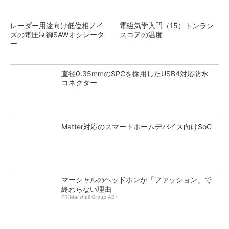
レーダー用途向け低位相ノイ
電磁気学入門（15）トンラン
ズの電圧制御SAWオシレータ
スコアの温度
ー
直径0.35mmのSPCを採用したUSB4対応防水
コネクター
Matter対応のスマートホームデバイス向けSoC
マーシャルのヘッドホンが「ファッション」で
終わらない理由
PR(Marshall Group AB)