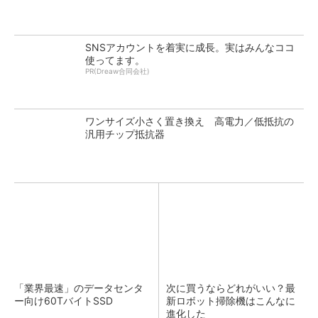
SNSアカウントを着実に成長。実はみんなココ
使ってます。
PR(Dreaw合同会社)
ワンサイズ小さく置き換え 高電力／低抵抗の
汎用チップ抵抗器
「業界最速」のデータセンタ
次に買うならどれがいい？最
ー向け60TバイトSSD
新ロボット掃除機はこんなに
進化した