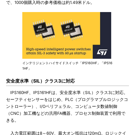
で、1000個購入時の参考価格は約1.49米ドル。
インテリジェントハイサイドスイッチ「IPS160HF」「IPS16
1HF」
安全度水準（SIL）クラス3に対応
IPS160HF、IPS161HFは、安全度水準（SIL）クラス3に対応。
セーフティセンサーをはじめ、PLC（プログラマブルロジックコ
ントローラー）、I/Oペリフェラル、コンピュータ数値制御
（CNC）加工機などの汎用FA機器、プロセス制御装置で利用で
きる。
入力電圧範囲は8～60V、最大オン抵抗は120mΩ。ロジックイ