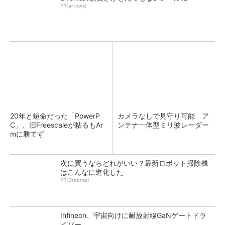
PR(arrows)
20年と短命だった「PowerP
カメラなしで見守り可能 ア
C」、旧Freescaleが粘るもAr
ンテナ一体型ミリ波レーダー
mに勝てず
次に買うならどれがいい？最新ロボット掃除機
はこんなに進化した
PR(Dreame)
Infineon、宇宙向けに耐放射線GaNゲートドラ
イバー