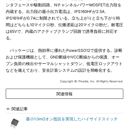
ンタフェースや駆動回路、NチャンネルパワーMOSFET出力段を
内蔵する。出力段の最小出力電流は、IPS160HFが2.5A、
IPS161HFが0.7Aに制限されている。立ち上がりと立ち下がり時
間はどちらも10マイクロ秒、伝搬遅延は20マイクロ秒だ。耐電圧
は65Vで、内蔵のアクティブクランプ回路で誘導負荷に対応す
る。
パッケージは、熱効率に優れたPowerSSO12で提供する。診断
および保護機能として、GND断線やVCC断線からの保護、オー
プン負荷の検出やサーマルシャットダウン、低電圧ロックアウト
などを備えており、安全計装システムの設計を簡略化する。
Copyright © ITmedia, Inc. All Rights Reserved.
関連情報
関連記事
最小1.0mΩオン抵抗を実現したハイサイドスイッチ