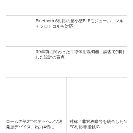
Bluetooth 6対応の超小型BLEモジュール、マル
チプロトコルも対応
30年前に関わった半導体用温調器、調査で判明
した設計の盲点
ロームの第2世代テラヘルツ波
対称／非対称暗号を統合したN
発振デバイス、出力4倍に
FC対応非接触IC