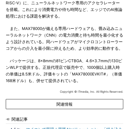
RISC-V）に、ニューラルネットワーク専用のアクセラレーター
を搭載。これにより消費電力や待ち時間など、エッジでのAI推論
処理における課題を解決する。
また、MAX78000が備える専用ハードウェアも、畳み込みニュ
ーラルネットワーク（CNN）の電力消費と待ち時間を最小化する
よう設計されている。同ハードウェアがマイクロコントローラー
コアからの介入を最小限に抑えるため、より効率的に動作する。
パッケージは、8×8mmの81ピンCTBGA、4.6×3.7mmの130ピ
ンWLPで提供する。正規代理店で販売中で、1000個以上購入時
の単価は8.5米ドル。評価キットの「MAX78000EVKIT#」（単価
168米ドル）も、併せて提供されている。
Copyright © ITmedia, Inc. All Rights Reserved.
関連情報
関連記事