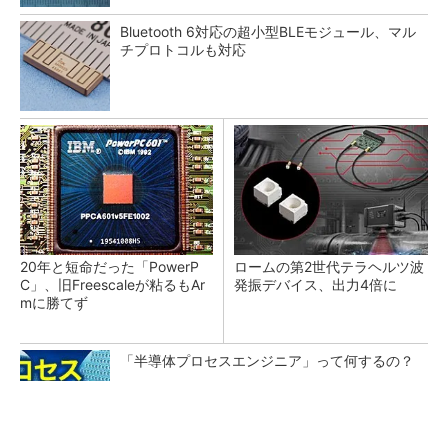
Bluetooth 6対応の超小型BLEモジュール、マル
チプロトコルも対応
20年と短命だった「PowerP
ロームの第2世代テラヘルツ波
C」、旧Freescaleが粘るもAr
発振デバイス、出力4倍に
mに勝てず
「半導体プロセスエンジニア」って何するの？