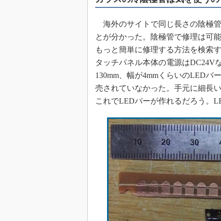
めざせ高効率！ モーター
座
海外のサイトで同じ長さの陰極管を
Bluetooth mesh入門
とが分かった。陰極管で修理は可
もっと簡単に修理する方法を検索す
「SPICEの仕組みとその
最新記事一覧
タッチパネル本体の電源はDC24V
計測器メーカーから見た5
130mm、幅が4mmくらいのLED
売されていなかった。手元に細長い
USB Type-Cの登場で評
う変わる？
これでLEDバーが作れるだろう。L
IoT時代の無線規格を知る【
編】
IoT時代の無線規格を知る【
編】