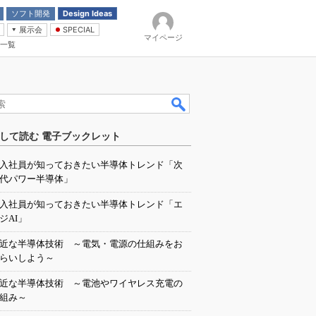
ソフト開発
Design Ideas
展示会
SPECIAL
マイページ
一覧
「電源技術」
イバ
して読む 電子ブックレット
入社員が知っておきたい半導体トレンド「次
代パワー半導体」
入社員が知っておきたい半導体トレンド「エ
ジAI」
近な半導体技術 ～電気・電源の仕組みをお
らいしよう～
近な半導体技術 ～電池やワイヤレス充電の
組み～