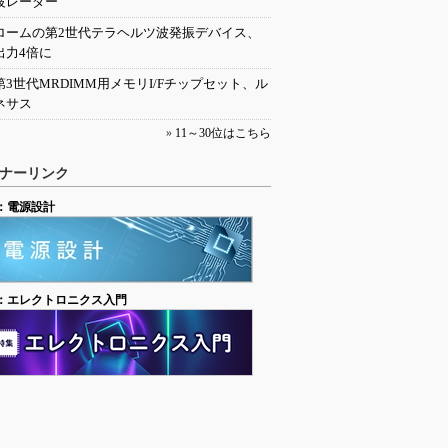
波レーダー
ロームの第2世代テラヘルツ波発振デバイス、
出力4倍に
第3世代MRDIMM用メモリI/Fチップセット、ル
ネサス
»
11～30位はこちら
ナーリンク
：電源設計
：エレクトロニクス入門