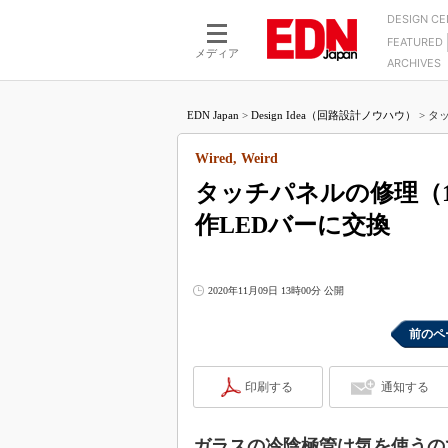
DESIGN C
FEATURED
モーター
LSI
メディア
ARCHIVES
電源設計
マイコン
プロセスエンジニアの現
カーボンニュートラルへの挑戦
FPGA
EDN Japan
>
Design Idea（回路設計ノウハウ）
>
タッ
マイクロプロセッサ懐古
IoT×製造業
中堅技術者に贈る電子部品
Wired, Weird
つながるクルマ
用講座
タッチパネルの修理（
エレクトロニクス入門
たった2つの式で始めるDC
バーターの設計
作LEDバーに交換
5G（EE Times Japan）
DC-DCコンバーター活用
医療エレ（EE Times Japan）
Wired, Weird
製品解剖（EE Times Japan）
2020年11月09日 13時00分 公開
マイコン講座
Q&Aで学ぶマイコン講座
前のペ
高速シリアル伝送技術講
印刷する
通知する
記録計／データロガーの
アナログ設計のきほん／A
ズ編
ガラスの冷陰極管は気を使うの