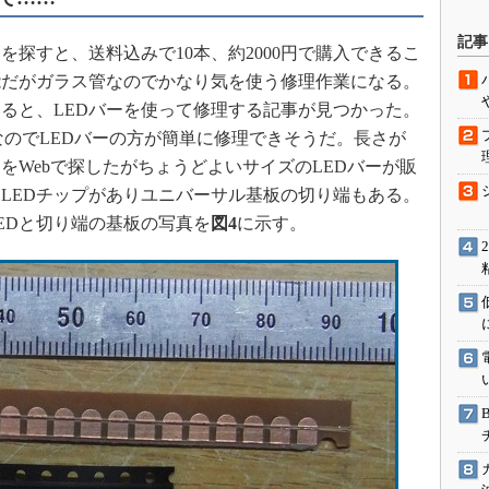
駆動入門講
記事
探すと、送料込みで10本、約2000円で購入できるこ
能だがガラス管なのでかなり気を使う修理作業になる。
ると、LEDバーを使って修理する記事が見つかった。
活用設計」
なのでLEDバーの方が簡単に修理できそうだ。長さが
G
バーをWebで探したがちょうどよいサイズのLEDバーが販
LEDチップがありユニバーサル基板の切り端もある。
価試験はど
EDと切り端の基板の写真を
図4
に示す。
Thread
Z-Wave