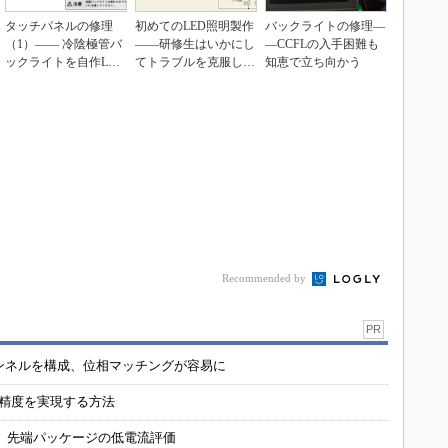
タッチパネルの修理
初めてのLED照明製作
バックライトの修理―
（1）―― 冷陰極管バ
――研修生はいかにし
―CCFLの入手困難も
ックライトを自作LED
てトラブルを克服した
知恵で立ち向かう
バーに交換
のか
Recommended by
PR
チャンネルを構成、位相マッチングが容易に
の精度を実現する方法
 先端パッケージの低電流評価