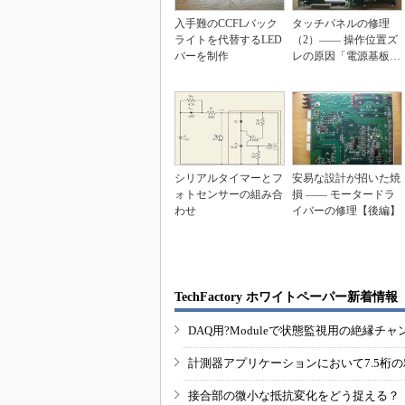
入手難のCCFLバック
タッチパネルの修理
ライトを代替するLED
（2）―― 操作位置ズ
バーを制作
レの原因「電源基板」
を修理
シリアルタイマーとフ
安易な設計が招いた焼
ォトセンサーの組み合
損 ―― モータードラ
わせ
イバーの修理【後編】
TechFactory ホワイトペーパー新着情報
DAQ用?Moduleで状態監視用の絶縁
計測器アプリケーションにおいて7.5桁
接合部の微小な抵抗変化をどう捉える？