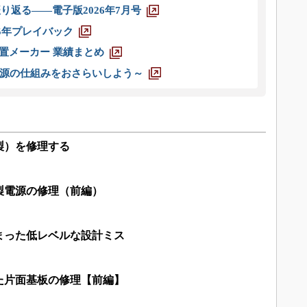
り返る――電子版2026年7月号
025年プレイバック
装置メーカー 業績まとめ
源の仕組みをおさらいしよう～
年製）を修理する
製電源の修理（前編）
まった低レベルな設計ミス
た片面基板の修理【前編】