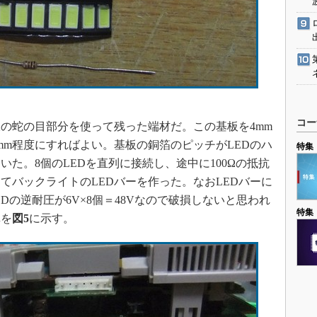
コー
の蛇の目部分を使って残った端材だ。この基板を4mm
mm程度にすればよい。基板の銅箔のピッチがLEDのハ
特集
た。8個のLEDを直列に接続し、途中に100Ωの抵抗
てバックライトのLEDバーを作った。なおLEDバーに
Dの逆耐圧が6V×8個＝48Vなので破損しないと思われ
特集
真を
図5
に示す。