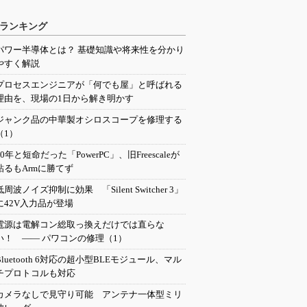
ランキング
パワー半導体とは？ 基礎知識や将来性を分かり
やすく解説
プロセスエンジニアが「何でも屋」と呼ばれる
理由を、現場の1日から解き明かす
ジャンク品の中華製オシロスコープを修理する
（1）
20年と短命だった「PowerPC」、旧Freescaleが
粘るもArmに勝てず
低周波ノイズ抑制に効果 「Silent Switcher 3」
に42V入力品が登場
電源は電解コン総取っ換えだけでは直らな
い！ ―― パワコンの修理（1）
Bluetooth 6対応の超小型BLEモジュール、マル
チプロトコルも対応
カメラなしで見守り可能 アンテナ一体型ミリ