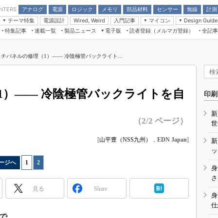
アナログ
電源
ロジック
メモリ
部品材料
センサー
無線
計測
ENTERS
テーマ特集
電源設計
入門記事
マイコン
Wired, Weird
Design Guide
アナログ機能回路
受動部品
特集記事
連載一覧
製品ニュース
電子版
読者登録（メルマガ登録）
全記事
計測機器
Microchip情報
モーター入門
マイコン講座
CEATEC
パワー関連と電源
機構部品
場から
EDN Japan×EE Times Japan統合電
EdgeTech＋
タイミングデバイス
オンデマンドセミナー
Q&Aで学ぶマイコン講座
子版
ディスプレイとドラ
チパネルの修理（1）―― 冷陰極管バックライト...
録
TECHNO-FRONTIER
マイコン入門!! 必携用語集
電子ブックレット
計測とテスト
“徹底”活
組込み/エッジコンピューティング展
信号源とパルス信号
1）―― 冷陰極管バックライトを自
人とくるま展
印刷
/DCコン
Wired, Weird
AUTOMOTIVE WORLD
新
講座
（2/2 ページ）
世
[
山平豊（NSS九州）
，
EDN Japan
]
新
ッ
ージへ
1
|
2
身
座
さ
見る
Share
基礎知識
身
仕
DCとノイ
で……