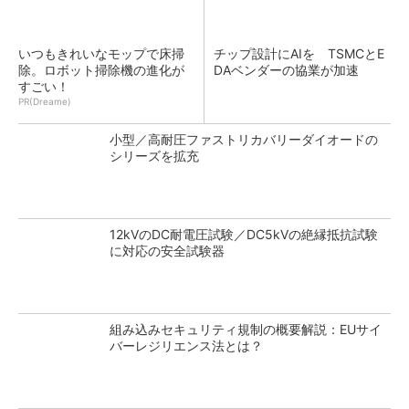
いつもきれいなモップで床掃
チップ設計にAIを TSMCとE
除。ロボット掃除機の進化が
DAベンダーの協業が加速
すごい！
PR(Dreame)
小型／高耐圧ファストリカバリーダイオードの
シリーズを拡充
12kVのDC耐電圧試験／DC5kVの絶縁抵抗試験
に対応の安全試験器
組み込みセキュリティ規制の概要解説：EUサイ
バーレジリエンス法とは？