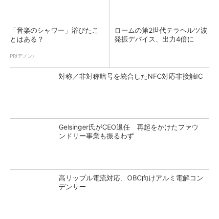
「音楽のシャワー」浴びたこ
ロームの第2世代テラヘルツ波
とはある？
発振デバイス、出力4倍に
PR(デノン)
対称／非対称暗号を統合したNFC対応非接触IC
Gelsinger氏がCEO退任 再起をかけたファウ
ンドリー事業も振るわず
高リップル電流対応、OBC向けアルミ電解コン
デンサー