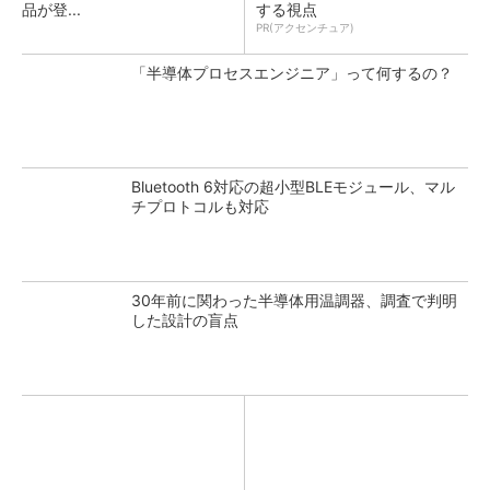
品が登...
する視点
PR(アクセンチュア)
「半導体プロセスエンジニア」って何するの？
Bluetooth 6対応の超小型BLEモジュール、マル
チプロトコルも対応
30年前に関わった半導体用温調器、調査で判明
した設計の盲点