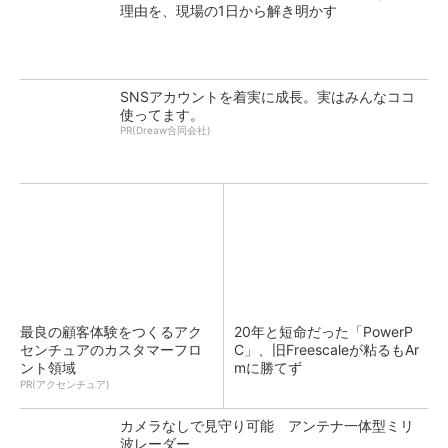
理由を、現場の1日から解き明かす
SNSアカウントを着実に成長。実はみんなココ
使ってます。
PR(Dreaw合同会社)
最良の顧客体験をつくるアク
20年と短命だった「PowerP
センチュアのカスタマーフロ
C」、旧Freescaleが粘るもAr
ント領域
mに勝てず
PR(アクセンチュア)
カメラなしで見守り可能 アンテナ一体型ミリ
波レーダー