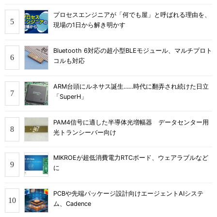
プロセスエンジニアが「何でも屋」と呼ばれる理由を、
現場の1日から解き明かす
Bluetooth 6対応の超小型BLEモジュール、マルチプロト
コルも対応
ARM台頭にルネサス誕生……時代に翻弄され続けた日立
「SuperH」
PAM4信号に適した半導体光増幅器 データセンター用
光トランシーバー向け
MIKROEが超低消費電力RTCボード、ウェアラブルなど
に
PCBや先端パッケージ設計向けエージェントAIシステ
ム、Cadence