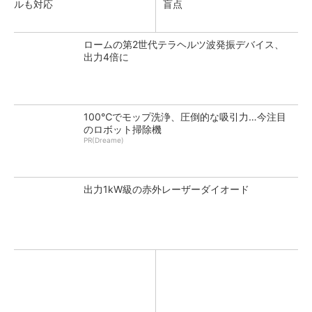
ルも対応
盲点
ロームの第2世代テラヘルツ波発振デバイス、
出力4倍に
100℃でモップ洗浄、圧倒的な吸引力…今注目
のロボット掃除機
PR(Dreame)
出力1kW級の赤外レーザーダイオード