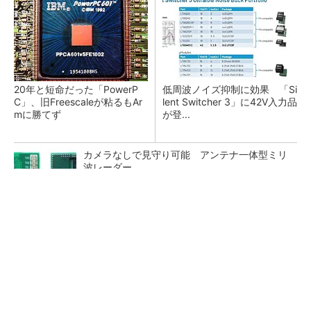
20年と短命だった「PowerP
低周波ノイズ抑制に効果 「Si
C」、旧Freescaleが粘るもAr
lent Switcher 3」に42V入力品
mに勝てず
が登...
カメラなしで見守り可能 アンテナ一体型ミリ
波レーダー
Bluetooth 6対応の超小型BLEモジュール、マル
チプロトコルも対応
「半導体プロセスエンジニア」って何するの？