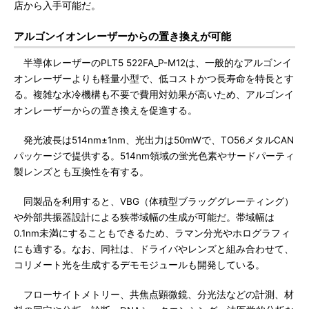
店から入手可能だ。
アルゴンイオンレーザーからの置き換えが可能
半導体レーザーのPLT5 522FA_P-M12は、一般的なアルゴンイ
オンレーザーよりも軽量小型で、低コストかつ長寿命を特長とす
る。複雑な水冷機構も不要で費用対効果が高いため、アルゴンイ
オンレーザーからの置き換えを促進する。
発光波長は514nm±1nm、光出力は50mWで、TO56メタルCAN
パッケージで提供する。514nm領域の蛍光色素やサードパーティ
製レンズとも互換性を有する。
同製品を利用すると、VBG（体積型ブラッググレーティング）
や外部共振器設計による狭帯域幅の生成が可能だ。帯域幅は
0.1nm未満にすることもできるため、ラマン分光やホログラフィ
にも適する。なお、同社は、ドライバやレンズと組み合わせて、
コリメート光を生成するデモモジュールも開発している。
フローサイトメトリー、共焦点顕微鏡、分光法などの計測、材