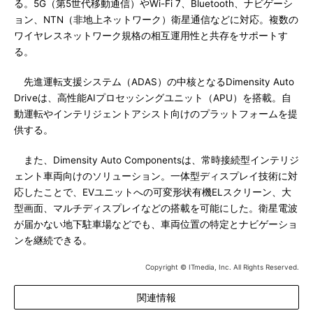
る。5G（第5世代移動通信）やWi-Fi 7、Bluetooth、ナビゲーシ
ョン、NTN（非地上ネットワーク）衛星通信などに対応。複数の
ワイヤレスネットワーク規格の相互運用性と共存をサポートす
る。
先進運転支援システム（ADAS）の中核となるDimensity Auto
Driveは、高性能AIプロセッシングユニット（APU）を搭載。自
動運転やインテリジェントアシスト向けのプラットフォームを提
供する。
また、Dimensity Auto Componentsは、常時接続型インテリジ
ェント車両向けのソリューション。一体型ディスプレイ技術に対
応したことで、EVユニットへの可変形状有機ELスクリーン、大
型画面、マルチディスプレイなどの搭載を可能にした。衛星電波
が届かない地下駐車場などでも、車両位置の特定とナビゲーショ
ンを継続できる。
Copyright © ITmedia, Inc. All Rights Reserved.
関連情報