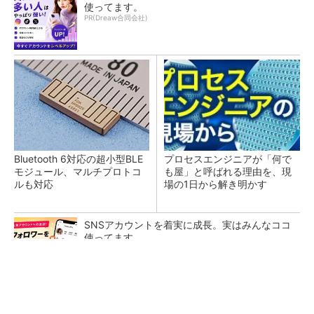
使ってます。
PR(Dreaw合同会社)
Bluetooth 6対応の超小型BLE
プロセスエンジニアが「何で
モジュール、マルチプロトコ
も屋」と呼ばれる理由を、現
ルも対応
場の1日から解き明かす
SNSアカウントを着実に成長。実はみんなココ
使ってます。
PR(Dreaw合同会社)
カメラなしで見守り可能 アンテナ一体型ミリ
波レーダー